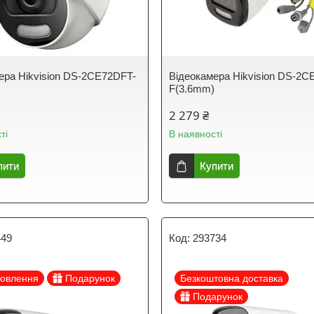
ера Hikvision DS-2CE72DFT-
Відеокамера Hikvision DS-2C
)
F(3.6mm)
2 279 ₴
ті
В наявності
пити
Купити
449
293734
мовлення
Подарунок
Безкоштовна доставка
Подарунок