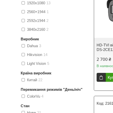
1920x1080
13
2560×1944
1
2592x1944
2
3840х2160
2
Виробник
HD-TVI в
Dahua
3
DS-2CE12
Hikvision
14
2 700 ₴
Light Vision
5
В наявнос
Країна виробник
Ку
Китай
22
Перемикання режимів "День/ніч"
ColorVu
4
216
Стан
Нове
21