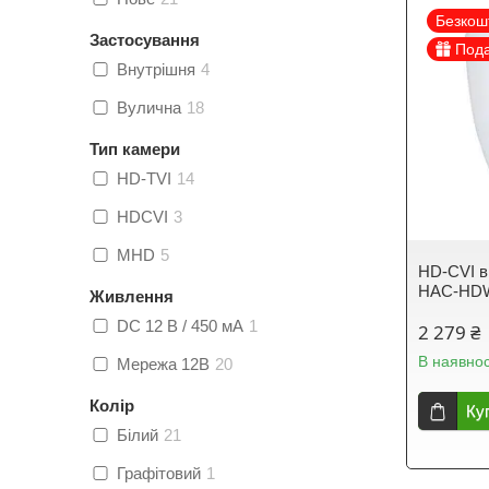
Безкош
Застосування
Под
Внутрішня
4
Вулична
18
Тип камери
HD-TVI
14
HDCVI
3
MHD
5
HD-CVI в
HAC-HDW
Живлення
DC 12 В / 450 мА
1
2 279 ₴
В наявнос
Мережа 12В
20
Колір
Ку
Білий
21
Графітовий
1