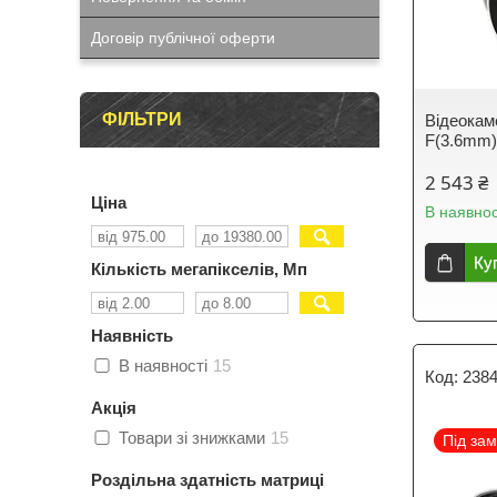
Договір публічної оферти
ФІЛЬТРИ
Відеокам
F(3.6mm
2 543 ₴
Ціна
В наявнос
Ку
Кількість мегапікселів, Мп
Наявність
В наявності
15
238
Акція
Товари зі знижками
15
Під за
Роздільна здатність матриці