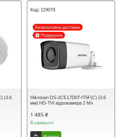
119079
Безкоштовна доставка
Подарунок
) (3.6
Hikvision DS-2CE17D0T-IT5F(C) (3.6
мм) HD-TVI відеокамера 2 Мп
1 485 ₴
В наявності
Купити