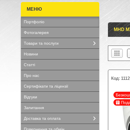
Портфоліо
MHD М
Фотогалерея
Товари та послуги
Новини
Статті
Про нас
111
Сертифікати та ліцензії
Безкош
Відгуки
Под
Запитання
Доставка та оплата
Повернення та обмін