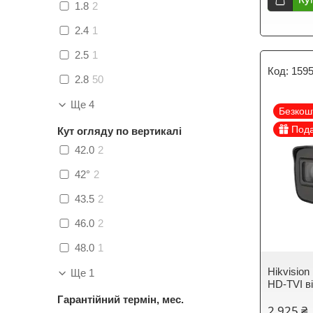
1.8
2
2.4
1
2.5
1
159
2.8
50
Ще 4
Безкош
Под
Кут огляду по вертикалі
42.0
2
42°
2
43.5
2
46.0
2
48.0
1
Hikvisio
Ще 1
HD-TVI в
Гарантійний термін, мес.
2 925 ₴