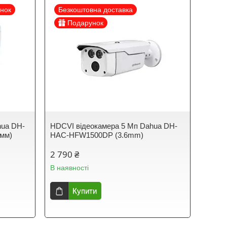
нок
Безкоштовна доставка
Подарунок
hua DH-
HDCVI відеокамера 5 Мп Dahua DH-
мм)
HAC-HFW1500DP (3.6mm)
2 790 ₴
В наявності
Купити