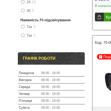
24
16
В наявнос
36
5
Ку
Наявність ІЧ-підсвічування
Так
9
Так
5
75-0
Под
ГРАФІК РОБОТИ
Понеділок
09:00
18:00
Вівторок
09:00
18:00
Середа
09:00
18:00
Четвер
09:00
18:00
Пʼятниця
09:00
18:00
Субота
09:00
15:00