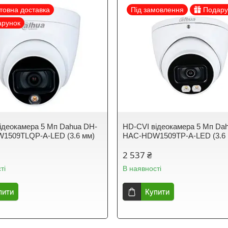
товна доставка
Під замовлення
Подару
арунок
ідеокамера 5 Мп Dahua DH-
HD-CVI відеокамера 5 Мп Da
1509TLQP-A-LED (3.6 мм)
HAC-HDW1509TP-A-LED (3.6 
2 537 ₴
ті
В наявності
пити
Купити