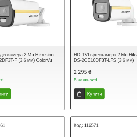
ідеокамера 2 Мп Hikvision
HD-TVI відеокамера 2 Мп Hikv
DF3T-F (3.6 мм) ColorVu
DS-2CE10DF3T-LFS (3.6 мм)
2 295 ₴
ті
В наявності
пити
Купити
161
116571