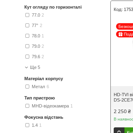
Кут огляду по горизонталі
175
77.0
2
77°
2
Безкош
Под
78.0
1
79.0
2
79.6
2
Ще 5
Матеріал корпусу
Метал
6
HD-TVI в
Тип пристрою
DS-2CE70
MHD-відеокамера
1
2 250 ₴
Фокусна відстань
В наявнос
1.4
1
Ку