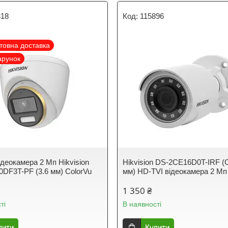
318
115896
товна доставка
арунок
ідеокамера 2 Мп Hikvision
Hikvision DS-2CE16D0T-IRF (C
DF3T-PF (3.6 мм) ColorVu
мм) HD-TVI відеокамера 2 Мп
1 350 ₴
ті
В наявності
пити
Купити