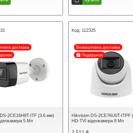
531
112325
товна доставка
Безкоштовна доставка
арунок
Подарунок
n DS-2CE16H8T-ITF (3.6 мм)
Hikvision DS-2CE76U0T-ITPF (
ідеокамера 5 Мп
HD-TVI відеокамера 8 Мп
2 511 ₴