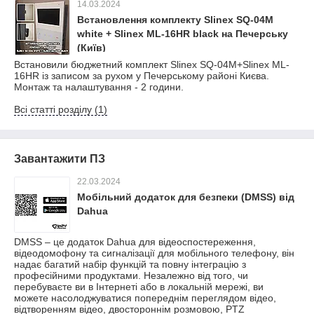
14.03.2024
Встановлення комплекту Slinex SQ-04M
white + Slinex ML-16HR black на Печерську
(Київ)
Встановили бюджетний комплект Slinex SQ-04M+Slinex ML-
16HR із записом за рухом у Печерському районі Києва.
Монтаж та налаштування - 2 години.
Всі статті розділу (1)
Завантажити ПЗ
22.03.2024
Мобільний додаток для безпеки (DMSS) від
Dahua
DMSS – це додаток Dahua для відеоспостереження,
відеодомофону та сигналізації для мобільного телефону, він
надає багатий набір функцій та повну інтеграцію з
професійними продуктами. Незалежно від того, чи
перебуваєте ви в Інтернеті або в локальній мережі, ви
можете насолоджуватися попереднім переглядом відео,
відтворенням відео, двостороннім розмовою, PTZ