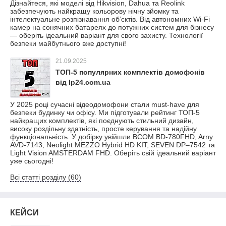
Дізнайтеся, які моделі від Hikvision, Dahua та Reolink
забезпечують найкращу кольорову нічну зйомку та
інтелектуальне розпізнавання об’єктів. Від автономних Wi-Fi
камер на сонячних батареях до потужних систем для бізнесу
— оберіть ідеальний варіант для свого захисту. Технології
безпеки майбутнього вже доступні!
21.09.2025
ТОП-5 популярних комплектів домофонів
від Ip24.com.ua
У 2025 році сучасні відеодомофони стали must-have для
безпеки будинку чи офісу. Ми підготували рейтинг ТОП-5
найкращих комплектів, які поєднують стильний дизайн,
високу роздільну здатність, просте керування та надійну
функціональність. У добірку увійшли BCOM BD-780FHD, Arny
AVD-7143, Neolight MEZZO Hybrid HD KIT, SEVEN DP–7542 та
Light Vision AMSTERDAM FHD. Оберіть свій ідеальний варіант
уже сьогодні!
Всі статті розділу (60)
КЕЙСИ