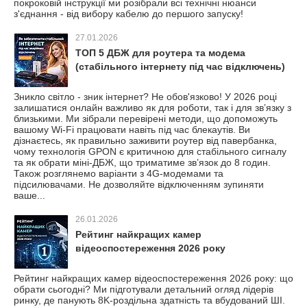
покроковій інструкції ми розібрали всі технічні нюанси
з'єднання - від вибору кабелю до першого запуску!
27.01.2026
ТОП 5 ДБЖ для роутера та модема
(стабільного інтернету під час відключень)
Зникло світло - зник інтернет? Не обов'язково! У 2026 році
залишатися онлайн важливо як для роботи, так і для зв’язку з
близькими. Ми зібрали перевірені методи, що допоможуть
вашому Wi-Fi працювати навіть під час блекаутів. Ви
дізнаєтесь, як правильно заживити роутер від павербанка,
чому технологія GPON є критичною для стабільного сигналу
та як обрати міні-ДБЖ, що триматиме зв’язок до 8 годин.
Також розглянемо варіанти з 4G-модемами та
підсилювачами. Не дозволяйте відключенням зупиняти
ваше...
26.01.2026
Рейтинг найкращих камер
відеоспостереження 2026 року
Рейтинг найкращих камер відеоспостереження 2026 року: що
обрати сьогодні? Ми підготували детальний огляд лідерів
ринку, де панують 8K-роздільна здатність та вбудований ШІ.