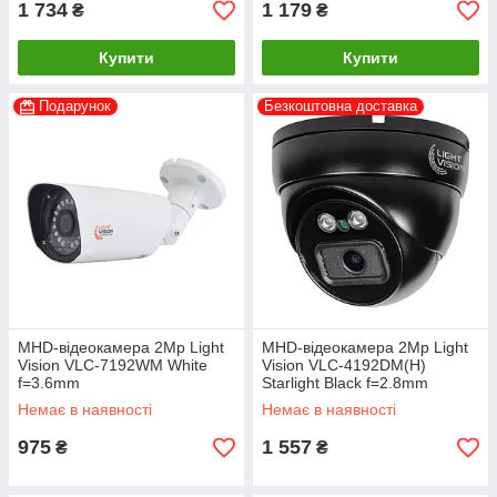
1 734
1 179
₴
₴
Купити
Купити
Подарунок
Безкоштовна доставка
MHD-відеокамера 2Mp Light
MHD-відеокамера 2Mp Light
Vision VLC-7192WM White
Vision VLC-4192DM(H)
f=3.6mm
Starlight Black f=2.8mm
Немає в наявності
Немає в наявності
975
1 557
₴
₴