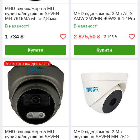
MHD-відеокамера 5 МП
вулична/внутрішня SEVEN
MHD відеокамера 2 Мп ATIS
MH-7615MA white 2,8 мм
AMW-2MVFIR-40W/2.8-12 Pro
В наявності
В наявності
1 734
2 875,50
₴
₴
3 195 ₴
Купити
Купити
Безкоштовна доставка
MHD-відеокамера 5 МП
MHD відеокамера 2 Мп
вулична/внутрішня SEVEN
внутрішня SEVEN MH-7612