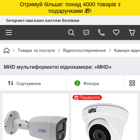
Отримуй більше: понад 4000 товарів з
подарунками 🎁!
Інтернет-магазин систем безпеки
Товари та послуги
Відеоспостереження
Камери від
MHD мультиформатні відеокамери: «MHD»
Сортування
1
Фільтри
Подарунок