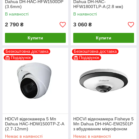
Dahua DH-HAC-HFW1500DP
Dahua DH-HAC-
(3.6mm)
HFW1800TLP-A (2.8 мм)
В наявності
В наявності
2 790
3 060
₴
₴
Купити
Купити
Безкоштовна доставка
Безкоштовна доставка
Подарунок
Подарунок
HDCVI відеокамера 5 Мп
HDCVI відеокамера Fisheye 5
Dahua HAC-HDW1500TP-Z-A
Мп Dahua DH-HAC-EW2501P
(2.7-12mm)
з вбудованим мікрофоном
для системи відеонагляду
Немає в наявності
Немає в наявності