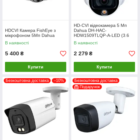
HD-CVI відеокамера 5 Мп
HDCVI Камера FishEye з
Dahua DH-HAC-
мікрофоном 5Мп Dahua
HDW1509TLQP-A-LED (3.6
мм)
В наявності
В наявності
5 400
2 279
₴
₴
Купити
Купити
Безкоштовна доставка
–10%
Безкоштовна доставка
Подарунок