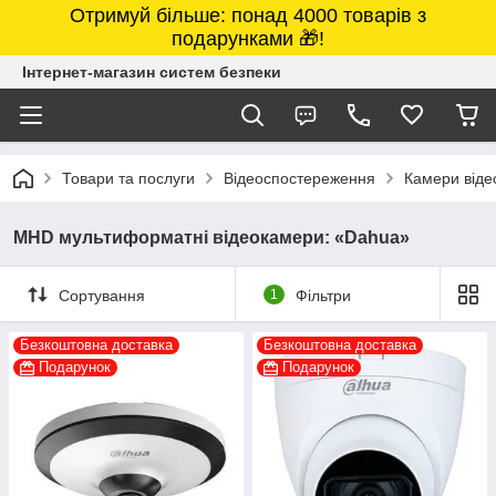
Отримуй більше: понад 4000 товарів з
подарунками 🎁!
Інтернет-магазин систем безпеки
Товари та послуги
Відеоспостереження
Камери від
MHD мультиформатні відеокамери: «Dahua»
Сортування
1
Фільтри
Безкоштовна доставка
Безкоштовна доставка
Подарунок
Подарунок