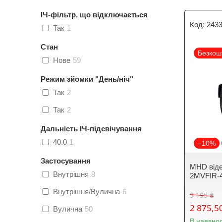
ІЧ-фільтр, що відключається
243
Так
1
Стан
Безкош
Нове
59
Режим зйомки "День/ніч"
Так
2
Так
2
Дальність ІЧ-підсвічування
40.0
1
–10%
Застосування
MHD віде
Внутрішня
8
2MVFIR-4
Внутрішня/Вулична
6
3 195 ₴
2 875,5
Вулична
50
В наявнос