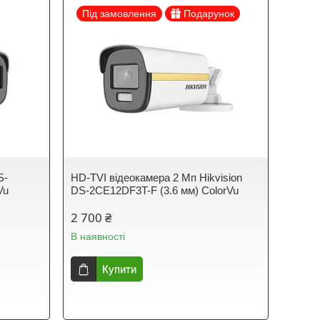
Під замовлення
Подарунок
S-
HD-TVI відеокамера 2 Мп Hikvision
Vu
DS-2CE12DF3T-F (3.6 мм) ColorVu
2 700 ₴
В наявності
Купити