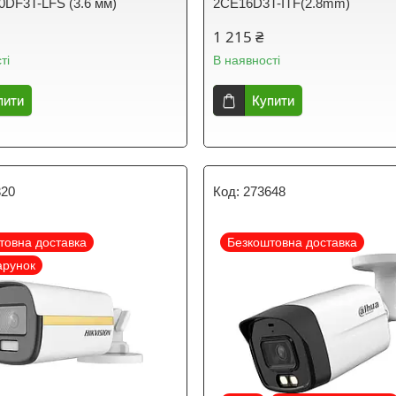
DF3T-LFS (3.6 мм)
2CE16D3T-ITF(2.8mm)
1 215 ₴
ті
В наявності
пити
Купити
320
273648
товна доставка
Безкоштовна доставка
арунок