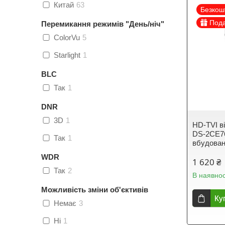
Китай
63
Безкош
Под
Перемикання режимів "День/ніч"
ColorVu
5
Starlight
1
BLC
Так
1
DNR
3D
1
HD-TVI в
DS-2CE76
Так
1
вбудова
WDR
1 620 ₴
Так
2
В наявнос
Можливість зміни об'єктивів
Ку
Немає
3
Ні
1