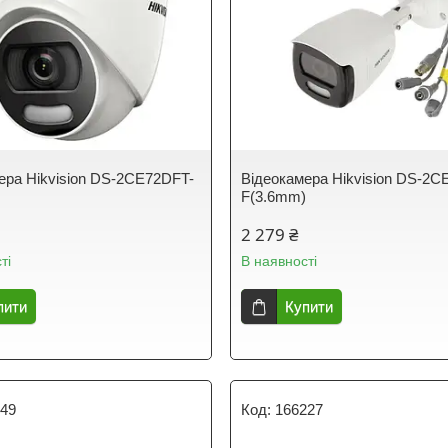
ера Hikvision DS-2CE72DFT-
Відеокамера Hikvision DS-2C
)
F(3.6mm)
2 279 ₴
ті
В наявності
пити
Купити
449
166227