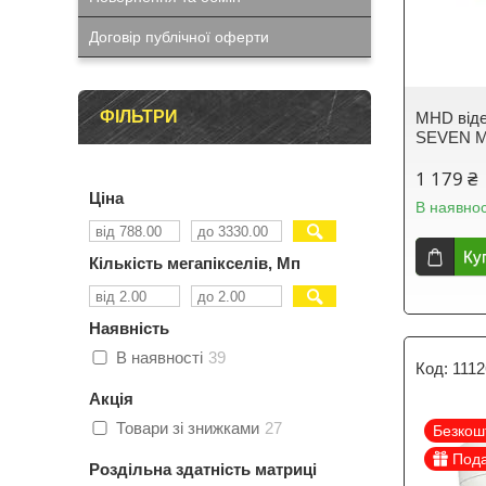
Договір публічної оферти
ФІЛЬТРИ
MHD віде
SEVEN MH
1 179 ₴
Ціна
В наявнос
Ку
Кількість мегапікселів, Мп
Наявність
В наявності
39
111
Акція
Товари зі знижками
27
Безкош
Под
Роздільна здатність матриці