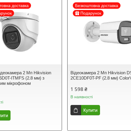
товна доставка
Безкоштовна доставка
арунок
Подарунок
ідеокамера 2 Мп Hikvision
Відеокамера 2 Мп Hikvision D
D0T-ITMFS (2.8 мм) з
2CE10DF0T-PF (2.8 мм) Color
ним мікрофоном
1 598 ₴
В наявності
ті
Купити
пити