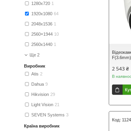
1280x720
1
1920x1080
64
2048x1536
1
2560×1944
10
2560х1440
1
Відеокам
Ще 2
F(3.6mm
Виробник
2 543 ₴
Atis
2
В наявнос
Dahua
9
Ку
Hikvision
29
Light Vision
21
SEVEN Systems
3
112
Країна виробник