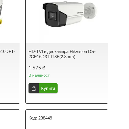
E10DFT-
HD-TVI відеокамера Hikvision DS-
2CE16D3T-IT3F(2.8mm)
1 575 ₴
В наявності
Купити
238449