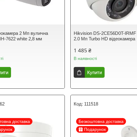
окамера 2 Мп вулична
Hikvision DS-2CE56D0T-IRMF 
-7622 white 2,8 мм
2.0 Мп Turbo HD відеокамера
1 485 ₴
ті
В наявності
пити
Купити
262
111518
товна доставка
Безкоштовна доставка
арунок
Подарунок