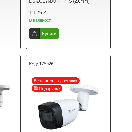
DS-2CE76D0T-ITPFS (2.8mm)
1 125 ₴
В наявності
Купити
175926
Безкоштовна доставка
Подарунок