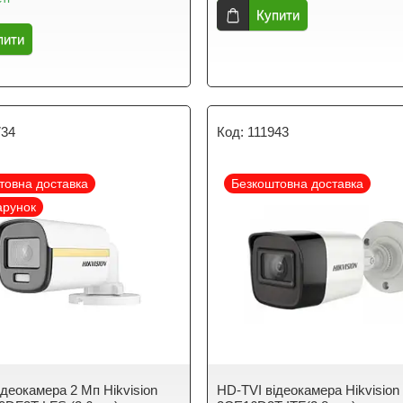
Купити
пити
734
111943
товна доставка
Безкоштовна доставка
арунок
ідеокамера 2 Мп Hikvision
HD-TVI відеокамера Hikvision