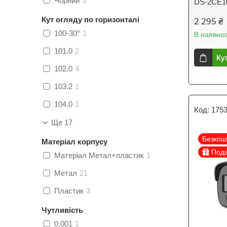
Чорний
3
DS-2CE10
Кут огляду по горизонталі
2 295 ₴
100-30°
1
В наявнос
101.0
2
Ку
102.0
4
103.2
1
104.0
1
175
Ще 17
Безкош
Матеріал корпусу
Под
Матеріал Метал+пластик
1
Метал
21
Пластик
3
Чутливість
0.001
1