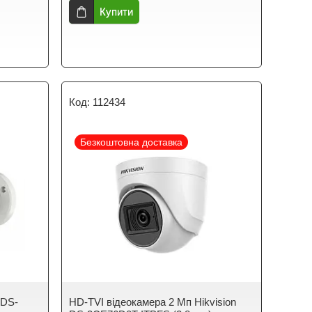
Купити
112434
Безкоштовна доставка
 DS-
HD-TVI відеокамера 2 Мп Hikvision