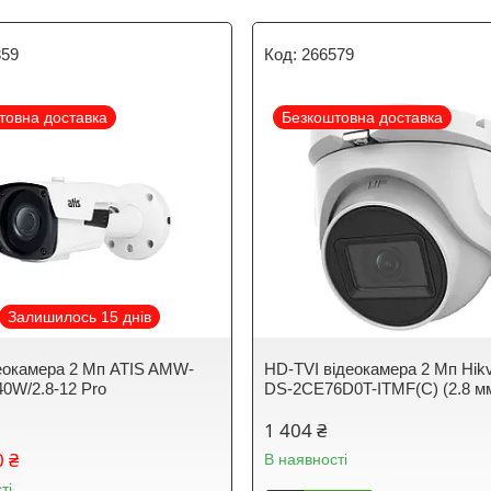
359
266579
товна доставка
Безкоштовна доставка
Залишилось 15 днів
окамера 2 Мп ATIS AMW-
HD-TVI відеокамера 2 Мп Hikv
0W/2.8-12 Pro
DS-2CE76D0T-ITMF(C) (2.8 м
1 404 ₴
0 ₴
В наявності
ті