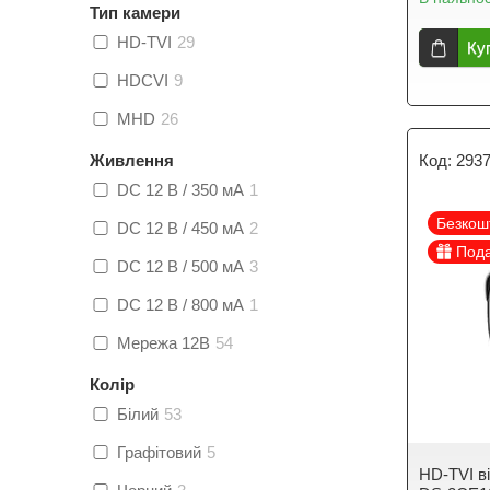
Тип камери
HD-TVI
29
Ку
HDCVI
9
MHD
26
Живлення
293
DC 12 В / 350 мА
1
Безкош
DC 12 В / 450 мА
2
Под
DC 12 В / 500 мА
3
DC 12 В / 800 мА
1
Мережа 12В
54
Колір
Білий
53
Графітовий
5
HD-TVI в