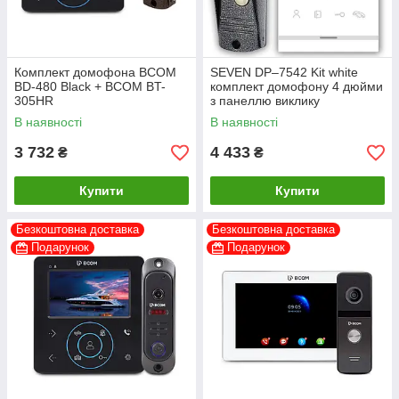
Комплект домофона BCOM
SEVEN DP–7542 Kit white
BD-480 Black + BCOM BT-
комплект домофону 4 дюйми
305HR
з панеллю виклику
В наявності
В наявності
3 732
4 433
₴
₴
Купити
Купити
Безкоштовна доставка
Безкоштовна доставка
Подарунок
Подарунок