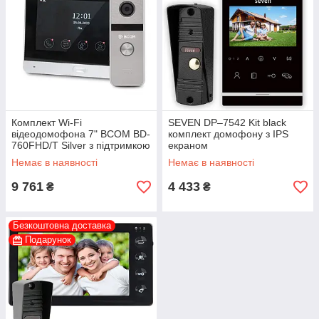
Комплект Wi-Fi
SEVEN DP–7542 Kit black
відеодомофонa 7" BCOM BD-
комплект домофону з IPS
760FHD/T Silver з підтримкою
екраном
Tuya Smart + BT-400FHD
Немає в наявності
Немає в наявності
Silver
9 761
4 433
₴
₴
Безкоштовна доставка
Подарунок