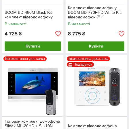
Комплект відеодомофону
BCOM BD-480M Black Kit
BCOM BD-770FHD White Kit:
комплект відеодомофону
відеодомофон 7" і
відеопанель
В наявності
В наявності
4 725
8 775
₴
₴
Купити
Купити
Безкоштовна доставка
Безкоштовна доставка
Подарунок
Топовий комплект домофона
Slinex ML-20HD + SL-10N
Комплект відеодомофона