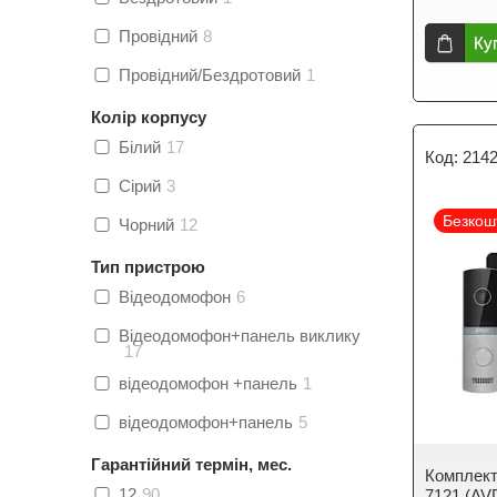
Провідний
8
Ку
Провідний/Бездротовий
1
Колір корпусу
Білий
17
214
Сірий
3
Безкош
Чорний
12
Тип пристрою
Відеодомофон
6
Відеодомофон+панель виклику
17
відеодомофон +панель
1
відеодомофон+панель
5
Гарантійний термін, мес.
Комплек
12
90
7121 (AV