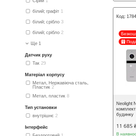
Сірий
1
білий; графіт
1
178
білий; срібло
3
білий; срібло
2
Безкош
Под
Ще 1
Датчик руху
Так
29
Матеріал корпусу
Метал, Нержавіюча сталь,
Пластик
2
Метал, пластик
8
Neolight 
Тип установки
комплект
будинку
внутрішнє
2
11 685 
Інтерфейс
В наявнос
Бездротовий
1