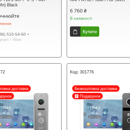
п) Black
6 760 ₴
точнюйте
В наявності
влення
Купити
96) 510-54-60
gram / Viber
772
301776
товна доставка
Безкоштовна доставка
арунок
Подарунок