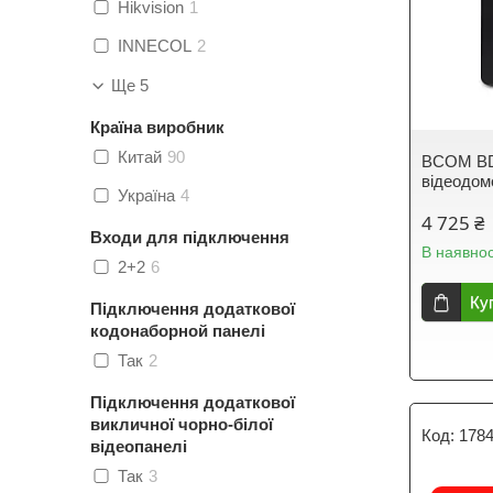
Hikvision
1
INNECOL
2
Ще 5
Країна виробник
Китай
90
BCOM BD-
відеодо
Україна
4
4 725 ₴
Входи для підключення
В наявнос
2+2
6
Ку
Підключення додаткової
кодонаборной панелі
Так
2
Підключення додаткової
викличної чорно-білої
178
відеопанелі
Так
3