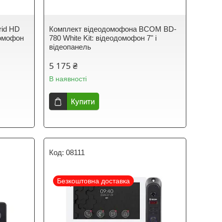
rid HD
Комплект відеодомофона BCOM BD-
домофон
780 White Kit: відеодомофон 7" і
ь
відеопанель
5 175 ₴
В наявності
Купити
08111
Безкоштовна доставка