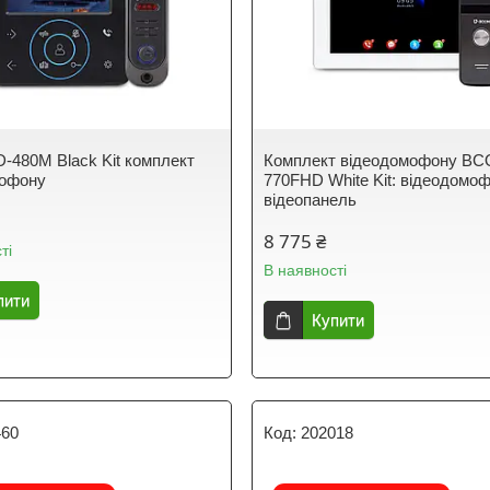
480M Black Kit комплект
Комплект відеодомофону B
мофону
770FHD White Kit: відеодомофо
відеопанель
8 775 ₴
ті
В наявності
пити
Купити
460
202018