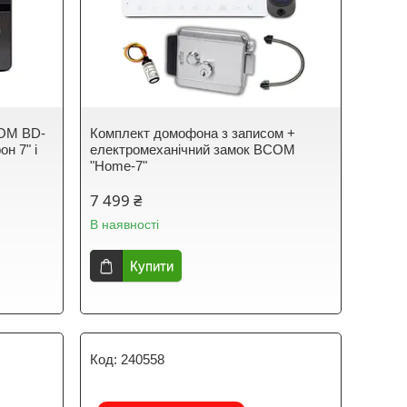
COM BD-
Комплект домофона з записом +
н 7" і
електромеханічний замок BCOM
"Home-7"
7 499 ₴
В наявності
Купити
240558