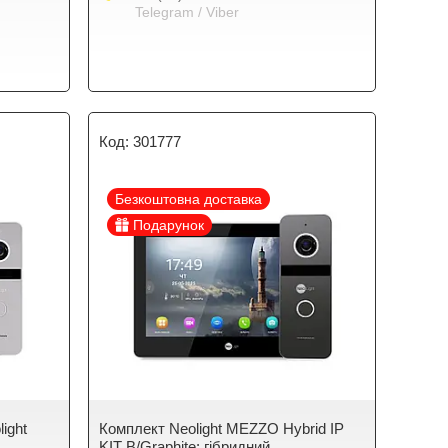
Telegram / Viber
301777
Безкоштовна доставка
Подарунок
ight
Комплект Neolight MEZZO Hybrid IP
KIT B/Graphite: гібридний