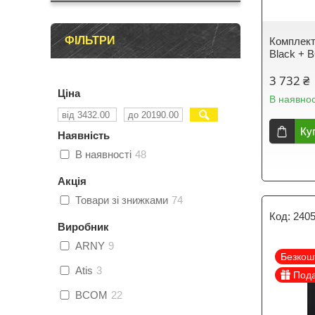
ФІЛЬТРИ
Комплек
Black +
3 732 ₴
Ціна
В наявнос
Ку
Наявність
В наявності
48
Акція
Товари зі знижками
74
240
Виробник
ARNY
9
Безкош
Atis
3
Под
BCOM
22