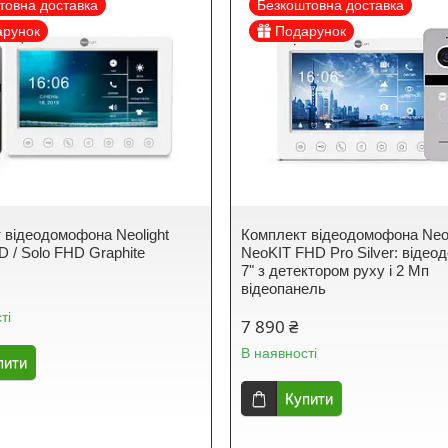
товна доставка
Безкоштовна доставка
арунок
Подарунок
 відеодомофона Neolight
Комплект відеодомофона Neol
 / Solo FHD Graphite
NeoKIT FHD Pro Silver: віде
7" з детектором руху і 2 Мп
відеопанель
ті
7 890 ₴
В наявності
пити
Купити