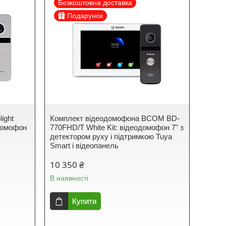
Безкоштовна доставка
Подарунок
ight
Комплект відеодомофона BCOM BD-
одомофон
770FHD/T White Kit: відеодомофон 7" з
детектором руху і підтримкою Tuya
Smart і відеопанель
10 350 ₴
В наявності
Купити