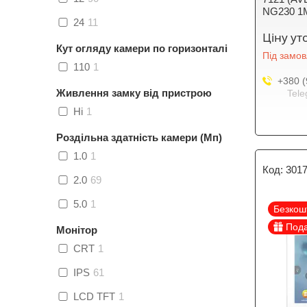
NG230 1М
24
11
Ціну у
Кут огляду камери по горизонталі
Під замо
110
1
+380 (
Живлення замку від пристрою
Tele
Ні
1
Роздільна здатність камери (Мп)
1.0
1
301
2.0
69
5.0
1
Безкош
Под
Монітор
CRT
1
IPS
61
LCD TFT
1