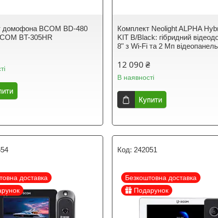
т домофона BCOM BD-480
Комплект Neolight ALPHA Hyb
 BCOM BT-305HR
KIT B/Black: гібридний відео
8" з Wi-Fi та 2 Мп відеопанел
12 090 ₴
ті
В наявності
пити
Купити
554
242051
товна доставка
Безкоштовна доставка
арунок
Подарунок