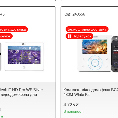
445
240556
товна доставка
Безкоштовна доставка
арунок
Подарунок
NeoKIT HD Pro WF Silver
Комплект відеодомофона B
 відеодомофона для
480M White Kit
4 725 ₴
₴
В наявності
ті