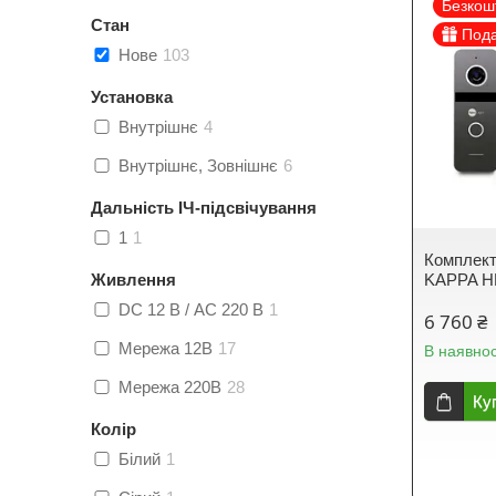
Безкош
Стан
Под
Нове
103
Установка
Внутрішнє
4
Внутрішнє, Зовнішнє
6
Дальність ІЧ-підсвічування
1
1
Комплект
Живлення
KAPPA HD
DC 12 В / AC 220 В
1
6 760 ₴
Мережа 12В
17
В наявнос
Мережа 220В
28
Ку
Колір
Білий
1