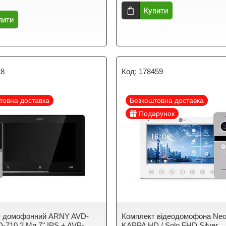
Купити
пити
28
178459
товна доставка
Безкоштовна доставка
Подарунок
т домофонний ARNY AVD-
Комплект відеодомофона Neol
D-710 2 Мп 7" IPS + AVP-
KAPPA HD / Solo FHD Silver