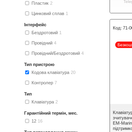
Tele
Пластик
2
Цинковий сплав
1
Інтерфейс
71-0
Бездротовий
1
Провідний
4
Безкош
Провідний/Бездротовий
4
Тип пристрою
Кодова клавіатура
20
Контролер
7
Тип
Клавіатура
2
Клавіатур
Гарантійний термін, мес.
зчитуваче
12
16
EM-Marin
підтримк