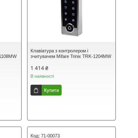
Клавіатура з контролером і
K-1108MW
зчитувачем Mifare Trinix TRK-1204MW
1 414 ₴
В наявності
Купити
71-00073