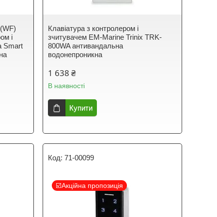
W(WF)
Клавіатура з контролером і
ом і
зчитувачем EM-Marine Trinix TRK-
a Smart
800WA антивандальна
на
водонепроникна
1 638 ₴
В наявності
Купити
71-00099
☑️Акційна пропозиція