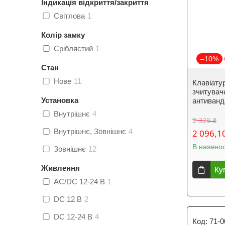
Індикація відкриття/закриття
Світлова
1
Колір замку
Сріблястий
1
–10%
Стан
Нове
11
Клавіату
зчитувач
Установка
антиванд
Внутрішнє
4
2 329 ₴
Внутрішнє, Зовнішнє
4
2 096,1
В наявнос
Зовнішнє
12
Живлення
Ку
AC/DC 12-24 В
1
DC 12 В
2
DC 12-24 В
4
71-0