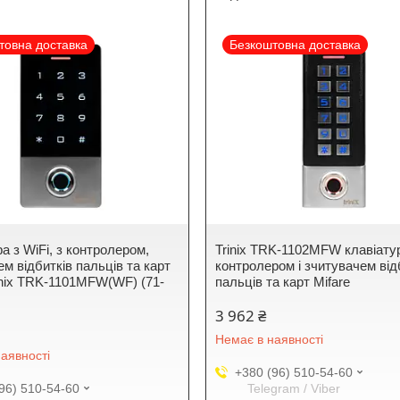
товна доставка
Безкоштовна доставка
а з WiFi, з контролером,
Trinix TRK-1102MFW клавіату
м відбитків пальців та карт
контролером і зчитувачем від
rinix TRK-1101MFW(WF) (71-
пальців та карт Mifare
3 962 ₴
Немає в наявності
аявності
+380 (96) 510-54-60
96) 510-54-60
Telegram / Viber