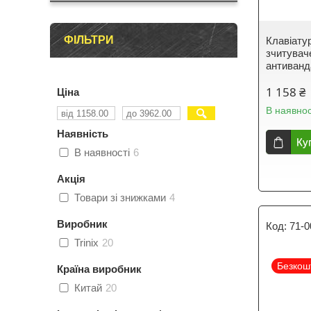
ФІЛЬТРИ
Клавіату
зчитувач
антиванд
1 158 ₴
Ціна
В наявнос
Наявність
Ку
В наявності
6
Акція
Товари зі знижками
4
Виробник
71-0
Trinix
20
Безкош
Країна виробник
Китай
20