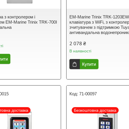
ра з контролером і
EM-Marine Trinix TRK-1203E
ем EM-Marine Trinix TRK-700I
клавіатура з WiFi, з контролер
альна
зчитувачем з підтримкою Tuy
антивандальна водонепроник
2 078 ₴
ті
В наявності
пити
Купити
0015
71-00097
товна доставка
Безкоштовна доставка