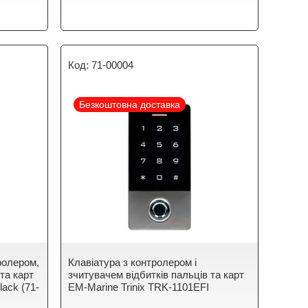
71-00004
Безкоштовна доставка
тролером,
Клавіатура з контролером і
та карт
зчитувачем відбитків пальців та карт
lack (71-
EM-Marine Trinix TRK-1101EFI