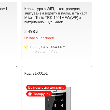
ром і
Клавіатура з WiFi, з контролером,
зчитувачем відбитків пальців та карт
Mifare Trinix TRK-1201MFW(WF) з
підтримкою Tuya Smart
2 498 ₴
Немає в наявності
+380 (96) 510-54-60
Telegram / Viber
71-00151
Безкоштовна доставка
Подарунок