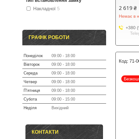
Тип встановлення замку
2 619 ₴
Накладної
5
Немає в н
+380 (
Tele
ГРАФІК РОБОТИ
Понеділок
09:00
18:00
71-0
Вівторок
09:00
18:00
Середа
09:00
18:00
Безкош
Четвер
09:00
18:00
Пʼятниця
09:00
18:00
Субота
09:00
15:00
Неділя
Вихідний
КОНТАКТИ