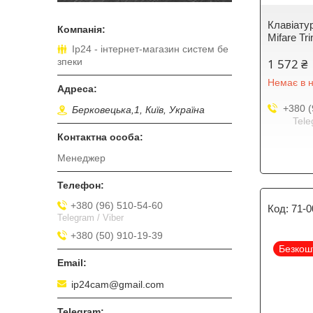
Клавіату
Mifare T
Ip24 - інтернет-магазин систем бе
зпеки
1 572 ₴
Немає в н
+380 (
Берковецька,1, Київ, Україна
Tele
Менеджер
+380 (96) 510-54-60
71-0
Telegram / Viber
+380 (50) 910-19-39
Безкош
ip24cam@gmail.com