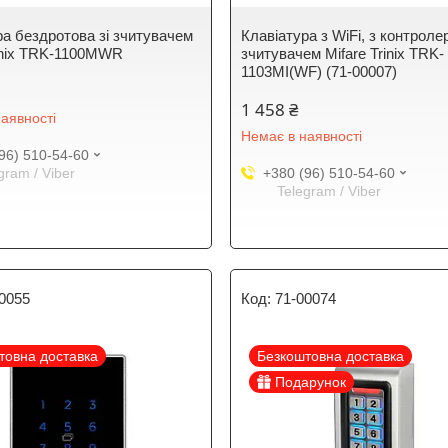
ра бездротова зі зчитувачем
Клавіатура з WiFi, з контроле
rinix TRK-1100MWR
зчитувачем Mifare Trinix TRK-
1103MI(WF) (71-00007)
1 458 ₴
аявності
Немає в наявності
96) 510-54-60
gram / Viber
+380 (96) 510-54-60
Telegram / Viber
0055
71-00074
товна доставка
Безкоштовна доставка
Подарунок