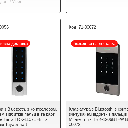
gram / Viber
0056
71-00072
товна доставка
Безкоштовна доставка
а з Bluetooth, з контролером,
Клавіатура з Bluetooth, з кон
м відбитків пальців та карт
зчитувачем відбитків пальців 
e Trinix TRK-1107EFBT з
Mifare Trinix TRK-1206BTFW B
ою Tuya Smart
00072)