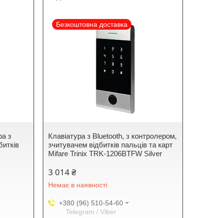
Безкоштовна доставка
ра з
Клавіатура з Bluetooth, з контролером,
битків
зчитувачем відбитків пальців та карт
Mifare Trinix TRK-1206BTFW Silver
3 014 ₴
Немає в наявності
+380 (96) 510-54-60
Telegram / Viber