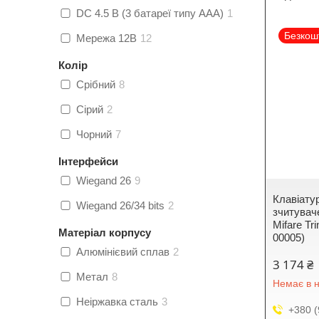
DC 4.5 В (3 батареї типу AAA)
1
Безкош
Мережа 12В
12
Колір
Срібний
8
Сірий
2
Чорний
7
Інтерфейси
Wiegand 26
9
Клавіатур
Wiegand 26/34 bits
2
зчитуваче
Mifare T
Матеріал корпусу
00005)
Алюмінієвий сплав
2
3 174 ₴
Метал
8
Немає в н
Неіржавка сталь
3
+380 (