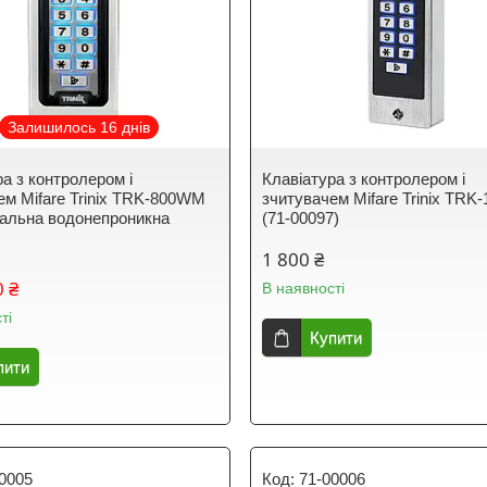
Залишилось 16 днів
ра з контролером і
Клавіатура з контролером і
ем Mifare Trinix TRK-800WM
зчитувачем Mifare Trinix TR
альна водонепроникна
(71-00097)
1 800 ₴
0 ₴
В наявності
ті
Купити
пити
0005
71-00006