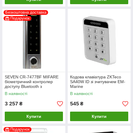
Безкоштовна доставка
Подарунок
SEVEN CR-7477BF MIFARE
Кодова клавіатура ZKTeco
біометричний контролер
SA40W ID зі зчитувачем EM-
доступу Bluetooth з
Marine
клавіатурою
В наявності
В наявності
3 257
545
₴
₴
Купити
Купити
Подарунок