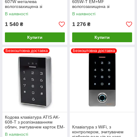
607W металева
605W-T EM+MF
вологозахищена зі
вологозахищена зі
зчитувачем карток EM-
зчитувачем карток EM-
В наявності
В наявності
Marine/Mifare
Marine/Mifare та підтримкою
Tuya Smart
1 540
1 276
₴
₴
Купити
Купити
Безкоштовна доставка
Безкоштовна доставка
Кодова клавіатура ATIS AK-
608-T з розпізнаванням
облич, зчитувачем карток EM-
Клавіатура з WiFi, з
Marine/Mifare та підтримкою
контролером, зчитувачем
В наявності
Tuya Smart
відбитків пальців та карт