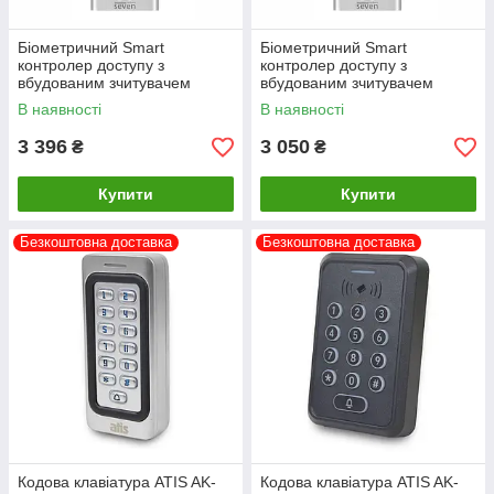
Біометричний Smart
Біометричний Smart
контролер доступу з
контролер доступу з
вбудованим зчитувачем
вбудованим зчитувачем
SEVEN CR-7474BFW MF
SEVEN CR-7474BF MF
В наявності
В наявності
3 396
3 050
₴
₴
Купити
Купити
Безкоштовна доставка
Безкоштовна доставка
Кодова клавіатура ATIS AK-
Кодова клавіатура ATIS AK-