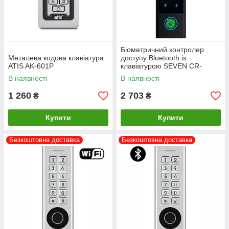
Біометричний контролер
Металева кодова клавіатура
доступу Bluetooth із
ATIS AK-601P
клавіатурою SEVEN CR-
7477BF-P MIFARE
В наявності
В наявності
1 260
2 703
₴
₴
Купити
Купити
Безкоштовна доставка
Безкоштовна доставка