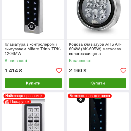
Клавіатура з контролером і
Кодова клавіатура ATIS AK-
зчитувачем Mifare Trinix TRK-
604W (AK-605W) металева
1204MW
вологозахищена
В наявності
В наявності
1 414
2 160
₴
₴
Купити
Купити
Найкраща пропозиція
Безкоштовна доставка
Подарунок