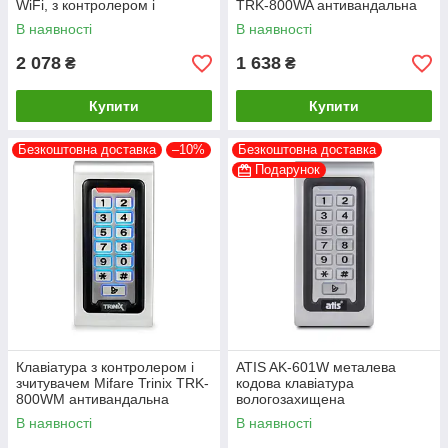
WiFi, з контролером і
TRK-800WA антивандальна
зчитувачем з підтримкою
водонепроникна
В наявності
В наявності
Tuya Smart антивандальна
водонепроникна
2 078
1 638
₴
₴
Купити
Купити
Безкоштовна доставка
–10%
Безкоштовна доставка
Подарунок
Клавіатура з контролером і
ATIS AK-601W металева
зчитувачем Mifare Trinix TRK-
кодова клавіатура
800WM антивандальна
вологозахищена
водонепроникна
В наявності
В наявності