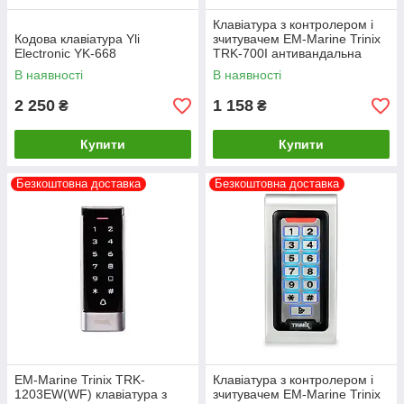
Клавіатура з контролером і
Кодова клавіатура Yli
зчитувачем EM-Marine Trinix
Electronic YK-668
TRK-700I антивандальна
В наявності
В наявності
2 250
1 158
₴
₴
Купити
Купити
Безкоштовна доставка
Безкоштовна доставка
EM-Marine Trinix TRK-
Клавіатура з контролером і
1203EW(WF) клавіатура з
зчитувачем EM-Marine Trinix