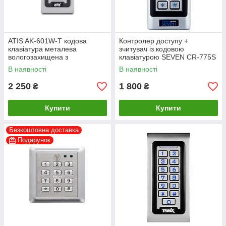
ATIS AK-601W-T кодова
Контролер доступу +
клавіатура металева
зчитувач із кодовою
вологозахищена з
клавіатурою SEVEN CR-775S
підтримкою Tuya Smart
EM-Marin
В наявності
В наявності
2 250
1 800
₴
₴
Купити
Купити
Безкоштовна доставка
Подарунок