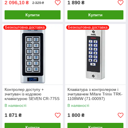
2 096,10
1 890
₴
₴
2 329 ₴
Купити
Купити
Безкоштовна доставка
Безкоштовна доставка
Контролер доступу +
Клавіатура з контролером і
зчитувач із кодовою
зчитувачем Mifare Trinix TRK-
клавіатурою SEVEN CR-775S
1108MW (71-00097)
MIFARE
В наявності
В наявності
1 871
1 800
₴
₴
Купити
Купити