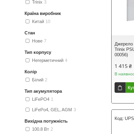
Trinix
3
Країна виробник
Китай
10
Стан
Нове
7
Джерело 
Trinix P
Тип корпусу
00056)
Негерметичний
4
1 415 ₴
Колір
В наявнос
Білий
2
Ку
Тип акумулятора
LiFePO4
1
LiFePo4, GEL, AGM
3
UPS
Вихідна потужність
100.8 Вт
2