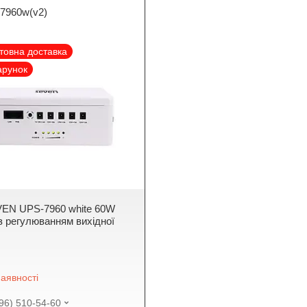
7960w(v2)
товна доставка
арунок
EN UPS-7960 white 60W
з регулюванням вихідної
аявності
96) 510-54-60