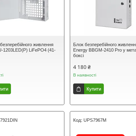
безперебійного живлення
Блок безперебійного живлення
SU-1203LED(P) LiFePO4 (41-
Energy BBGM-2410 Pro у мет
боксі
4 180 ₴
ті
В наявності
пити
Купити
7921DIN
UPS7967M