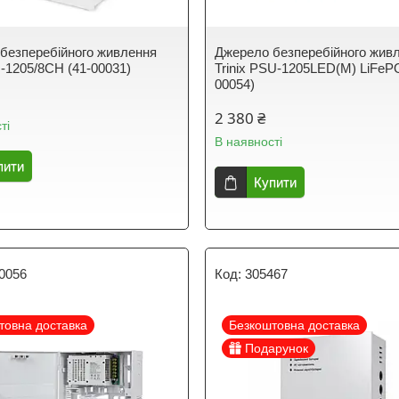
безперебійного живлення
Джерело безперебійного жив
U-1205/8CH (41-00031)
Trinix PSU-1205LED(M) LiFeP
00054)
2 380 ₴
ті
В наявності
пити
Купити
0056
305467
товна доставка
Безкоштовна доставка
Подарунок