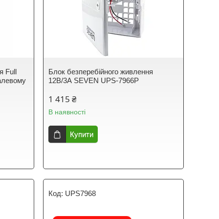
 Full
Блок безперебійного живлення
алевому
12В/3А SEVEN UPS-7966P
1 415 ₴
В наявності
Купити
UPS7968