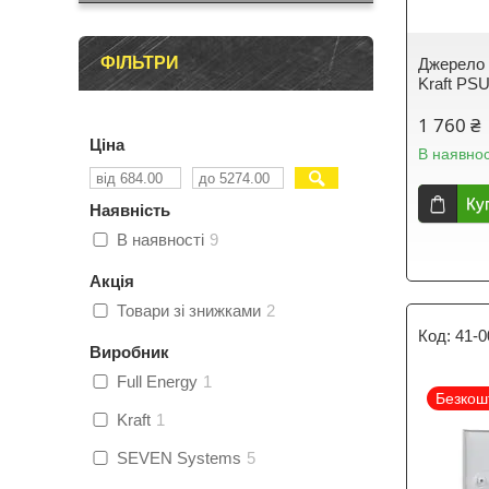
ФІЛЬТРИ
Джерело 
Kraft PS
1 760 ₴
Ціна
В наявнос
Ку
Наявність
В наявності
9
Акція
Товари зі знижками
2
41-0
Виробник
Full Energy
1
Безкош
Kraft
1
SEVEN Systems
5