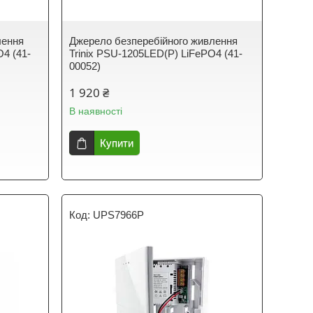
лення
Джерело безперебійного живлення
O4 (41-
Trinix PSU-1205LED(P) LiFePO4 (41-
00052)
1 920 ₴
В наявності
Купити
UPS7966P