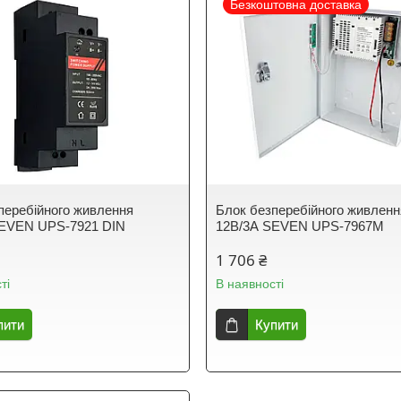
Безкоштовна доставка
перебійного живлення
Блок безперебійного живленн
SEVEN UPS-7921 DIN
12В/3А SEVEN UPS-7967M
1 706 ₴
ті
В наявності
пити
Купити