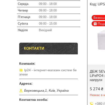
Середа
09:00
18:00
UPS
Четвер
09:00
18:00
Пʼятниця
09:00
18:00
Безкош
Субота
09:00
15:00
Под
Неділя
Вихідний
КОНТАКТИ
Ip24 - інтернет-магазин систем бе
ДБЖ SEV
зпеки
LiFePO4 
напруги
5 274 ₴
Берковецька,1, Київ, Україна
Немає в н
+380 (