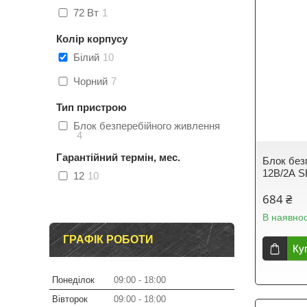
72 Вт
1
Колір корпусу
Білий
10
Чорний
7
Тип пристрою
Блок безперебійного живлення
4
Гарантійний термін, мес.
Блок без
12В/2А 
12
10
684 ₴
В наявнос
ГРАФІК РОБОТИ
Ку
Понеділок
09:00
18:00
Вівторок
09:00
18:00