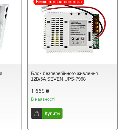
Безкоштовна доставка
я
Блок безперебійного живлення
12В/5А SEVEN UPS-7968
1 665 ₴
В наявності
Купити