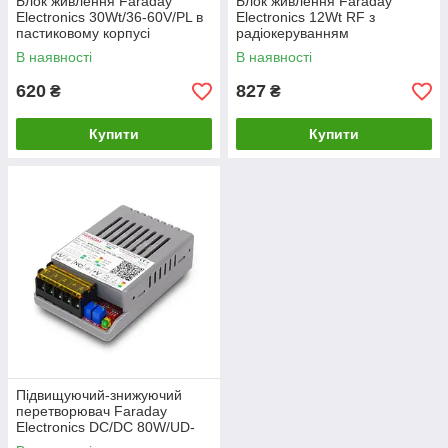
Блок живлення Faraday
Блок живлення Faraday
Electronics 30Wt/36-60V/PL в
Electronics 12Wt RF з
пастиковому корпусі
радіокеруванням
В наявності
В наявності
620
827
₴
₴
Купити
Купити
Підвищуючий-знижуючий
перетворювач Faraday
Electronics DC/DC 80W/UD-
DC/5-30V