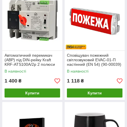
Автоматичний перемикач
Сповіщувач пожежний
(АВР) під DIN-рейку Kraft
світлозвуковий EVAC-01-П
KRF-ATS100A/2p 2 полюси
настінний (EN 54) (90-00039)
(51-00100)
В наявності
В наявності
1 400
1 118
₴
₴
Купити
Купити