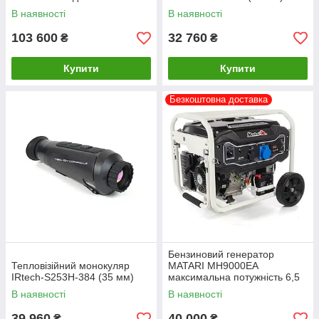
В наявності
В наявності
103 600
32 760
₴
₴
Купити
Купити
Безкоштовна доставка
Бензиновий генератор
Тепловізійний монокуляр
MATARI MH9000EA
IRtech-S253H-384 (35 мм)
максимальна потужність 6,5
кВт
В наявності
В наявності
39 960
40 000
₴
₴