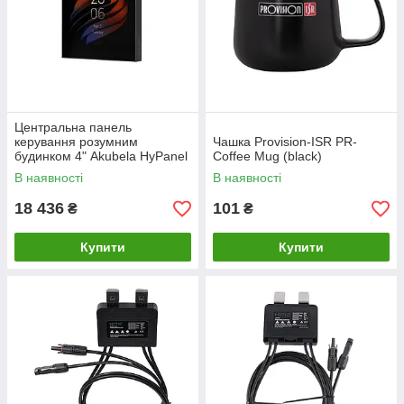
Центральна панель
керування розумним
Чашка Provision-ISR PR-
будинком 4" Akubela HyPanel
Coffee Mug (black)
PS51-R2-EU
В наявності
В наявності
18 436
101
₴
₴
Купити
Купити