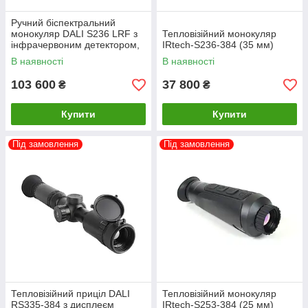
Ручний біспектральний
монокуляр DALI S236 LRF з
Тепловізійний монокуляр
інфрачервоним детектором,
IRtech-S236-384 (35 мм)
дисплеєм та лазерним
В наявності
В наявності
далекоміром
103 600
37 800
₴
₴
Купити
Купити
Під замовлення
Під замовлення
Тепловізійний приціл DALI
Тепловізійний монокуляр
RS335-384 з дисплеєм
IRtech-S253-384 (25 мм)