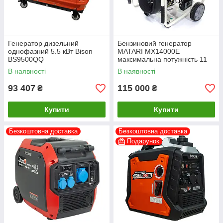
Генератор дизельний
Бензиновий генератор
однофазний 5.5 кВт Bison
MATARI MX14000E
BS9500QQ
максимальна потужність 11
кВт
В наявності
В наявності
93 407
115 000
₴
₴
Купити
Купити
Безкоштовна доставка
Безкоштовна доставка
Подарунок