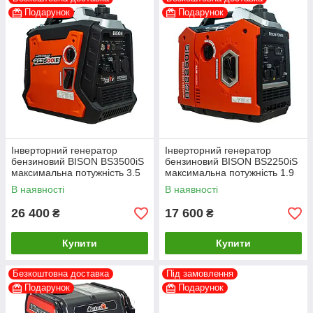
Подарунок
Подарунок
Інверторний генератор
Інверторний генератор
бензиновий BISON BS3500iS
бензиновий BISON BS2250iS
максимальна потужність 3.5
максимальна потужність 1.9
кВт
кВт
В наявності
В наявності
26 400
17 600
₴
₴
Купити
Купити
Безкоштовна доставка
Під замовлення
Подарунок
Подарунок