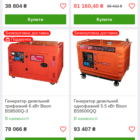
38 804
81 160,40
₴
₴
85 432 ₴
Купити
Купити
Безкоштовна доставка
Безкоштовна доставка
Подарунок
Генератор дизельний
Генератор дизельний
трифазний 6 кВт Bison
однофазний 5.5 кВт Bison
BS8500Q-3
BS9500QQ
В наявності
В наявності
78 066
93 407
₴
₴