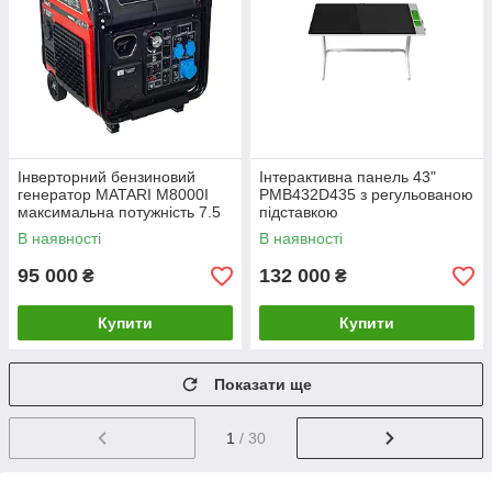
Інверторний бензиновий
Інтерактивна панель 43"
генератор MATARI M8000I
PMB432D435 з регульованою
максимальна потужність 7.5
підставкою
кВт
В наявності
В наявності
95 000
132 000
₴
₴
Купити
Купити
Показати ще
1
/ 30