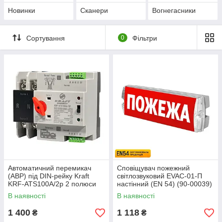
Новинки
Сканери
Вогнегасники
Сортування
0
Фільтри
Автоматичний перемикач
Сповіщувач пожежний
(АВР) під DIN-рейку Kraft
світлозвуковий EVAC-01-П
KRF-ATS100A/2p 2 полюси
настінний (EN 54) (90-00039)
(51-00100)
В наявності
В наявності
1 400
1 118
₴
₴