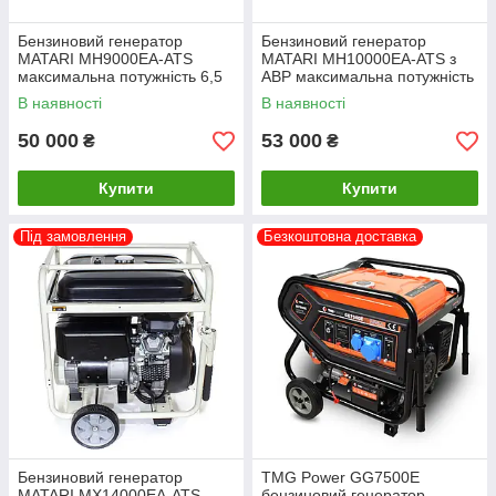
Бензиновий генератор
Бензиновий генератор
MATARI MH9000EA-ATS
MATARI MH10000EA-ATS з
максимальна потужність 6,5
АВР максимальна потужність
кВт
7 кВт
В наявності
В наявності
50 000
53 000
₴
₴
Купити
Купити
Під замовлення
Безкоштовна доставка
Бензиновий генератор
TMG Power GG7500E
MATARI MX14000EA-ATS
бензиновий генератор