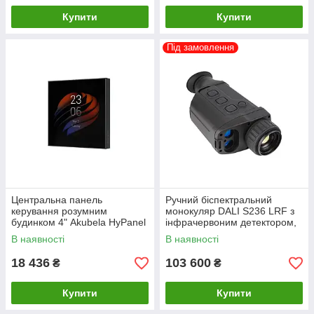
Купити
Купити
Під замовлення
Центральна панель
Ручний біспектральний
керування розумним
монокуляр DALI S236 LRF з
будинком 4" Akubela HyPanel
інфрачервоним детектором,
PS51-R2-EU
дисплеєм та лазерним
В наявності
В наявності
далекоміром
18 436
103 600
₴
₴
Купити
Купити