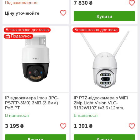
7 830
Під замовлення
₴
Ціну уточнюйте
Купити
Безкоштовна доставка
Безкоштовна доставка
Подарунок
IP відеокамера Imou (IPC-
IP PTZ-відеокамера з WiFi
PS7FP-3M0) 3МП (3.6мм)
2Mp Light Vision VLC-
PoE PT
9192WI10Z f=3.6+12mm,
ІЧ+LED-підсвічування, з
В наявності
В наявності
мікрофоном (75-00014)
3 195
1 391
₴
₴
Купити
Купити