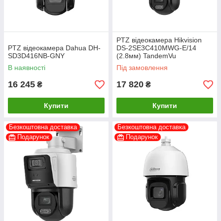
PTZ відеокамера Hikvision
PTZ відеокамера Dahua DH-
DS-2SE3C410MWG-E/14
SD3D416NB-GNY
(2.8мм) TandemVu
В наявності
Під замовлення
16 245
17 820
₴
₴
Купити
Купити
Безкоштовна доставка
Безкоштовна доставка
Подарунок
Подарунок