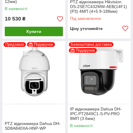
12мм)
PTZ відеокамера Hikvision
DS-2SE7C432MW-AEB(14F1)
В наявності
(P3) 4МП (4+5.9-188мм)
10 530
Під замовлення
₴
Ціну уточнюйте
Купити
Предзаказ
Подарунок
Безкоштовна доставка
Подарунок
IP відеокамера Dahua DH-
IPC-PT2849C1-S-PV-PRO
8МП (3.6мм)
PTZ відеокамера Dahua DH-
В наявності
SD8A840XA-HNP-WP