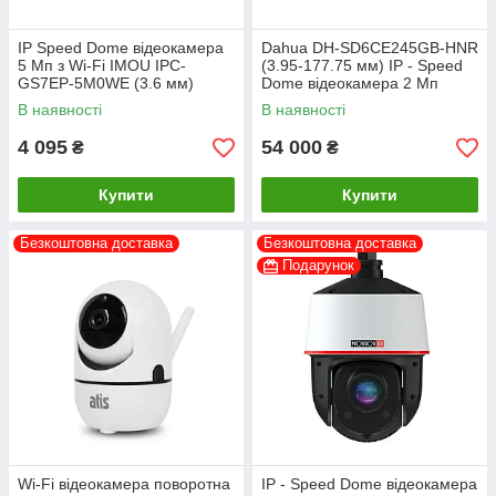
IP Speed Dome відеокамера
Dahua DH-SD6CE245GB-HNR
5 Мп з Wi-Fi IMOU IPC-
(3.95-177.75 мм) IP - Speed
GS7EP-5M0WE (3.6 мм)
Dome відеокамера 2 Мп
В наявності
В наявності
4 095
54 000
₴
₴
Купити
Купити
Безкоштовна доставка
Безкоштовна доставка
Подарунок
Wi-Fi відеокамера поворотна
IP - Speed Dome відеокамера