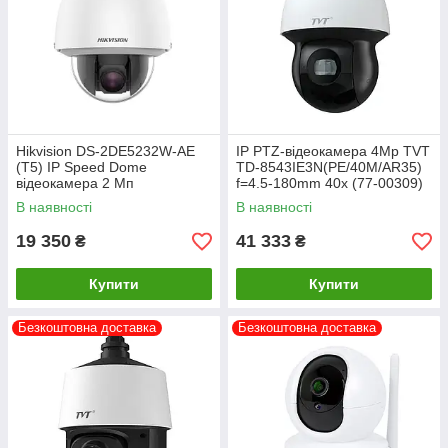
Hikvision DS-2DE5232W-AE
IP PTZ-відеокамера 4Mp TVT
(T5) IP Speed Dome
TD-8543IE3N(PE/40M/AR35)
відеокамера 2 Мп
f=4.5-180mm 40x (77-00309)
В наявності
В наявності
19 350
41 333
₴
₴
Купити
Купити
Безкоштовна доставка
Безкоштовна доставка