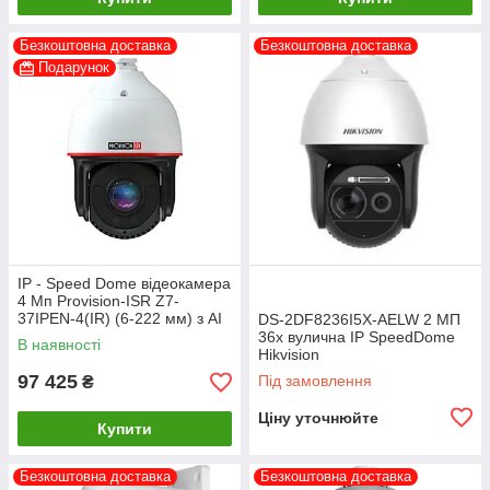
Безкоштовна доставка
Безкоштовна доставка
Подарунок
IP - Speed Dome відеокамера
4 Мп Provision-ISR Z7-
37IPEN-4(IR) (6-222 мм) з AI
DS-2DF8236I5X-AELW 2 МП
функціями для системи
36х вулична IP SpeedDome
В наявності
відеоспостереження
Hikvision
97 425
Під замовлення
₴
Ціну уточнюйте
Купити
Безкоштовна доставка
Безкоштовна доставка