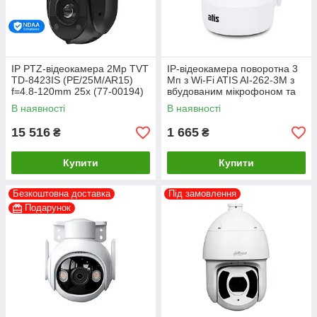
IP PTZ-відеокамера 2Mp TVT
IP-відеокамера поворотна 3
TD-8423IS (PE/25M/AR15)
Мп з Wi-Fi ATIS AI-262-3M з
f=4.8-120mm 25x (77-00194)
вбудованим мікрофоном та
динаміком для системи
В наявності
В наявності
відеоспостереження
15 516
1 665
₴
₴
Купити
Купити
Безкоштовна доставка
Під замовлення
Подарунок