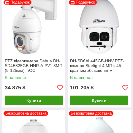
Подарунок
Подарунок
PTZ відеокамера Dahua DH-
DH-SD6AL445GB-HNV PTZ-
SD4E825GB-HNR-A-PV1 8МП
камера Starlight 4 МП з 45-
(5-125мм) TiOC
кратним збільшенням
В наявності
В наявності
34 875
101 205
₴
₴
Купити
Купити
Безкоштовна доставка
Безкоштовна доставка