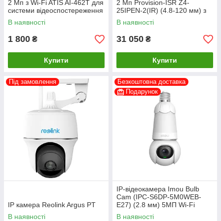
2 Мп з Wi-Fi ATIS AI-462T для
2 Мп Provision-ISR Z4-
системи відеоспостереження
25IPEN-2(IR) (4.8-120 мм) з
AI функціями
В наявності
В наявності
1 800
31 050
₴
₴
Купити
Купити
Під замовлення
Безкоштовна доставка
Подарунок
IP-відеокамера Imou Bulb
Cam (IPC-S6DP-5M0WEB-
IP камера Reolink Argus PT
E27) (2.8 мм) 5МП Wi-Fi
В наявності
В наявності