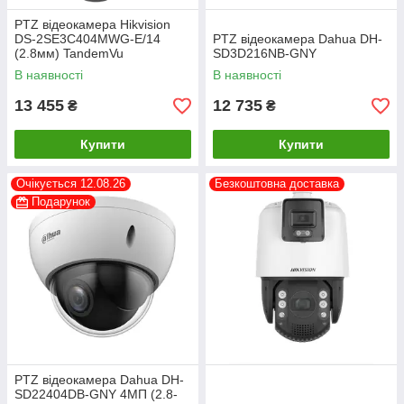
PTZ відеокамера Hikvision
DS-2SE3C404MWG-E/14
PTZ відеокамера Dahua DH-
(2.8мм) TandemVu
SD3D216NB-GNY
В наявності
В наявності
13 455
12 735
₴
₴
Купити
Купити
Очікується 12.08.26
Безкоштовна доставка
Подарунок
PTZ відеокамера Dahua DH-
SD22404DB-GNY 4МП (2.8-