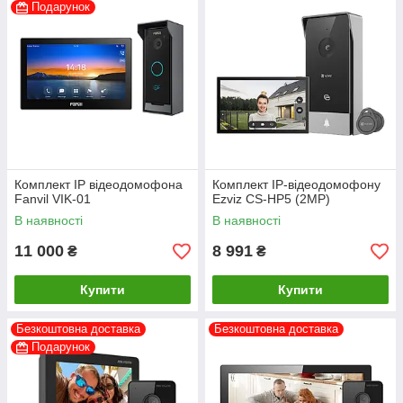
Подарунок
Комплект IP відеодомофона
Комплект IP-відеодомофону
Fanvil VIK-01
Ezviz CS-HP5 (2MP)
В наявності
В наявності
11 000
8 991
₴
₴
Купити
Купити
Безкоштовна доставка
Безкоштовна доставка
Подарунок