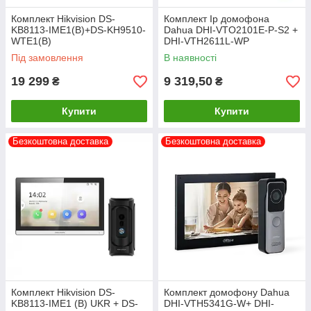
Комплект Hikvision DS-
Комплект Ip домофона
KB8113-IME1(B)+DS-KH9510-
Dahua DHI-VTO2101E-P-S2 +
WTE1(B)
DHI-VTH2611L-WP
Під замовлення
В наявності
19 299
9 319,50
₴
₴
Купити
Купити
Безкоштовна доставка
Безкоштовна доставка
Комплект Hikvision DS-
Комплект домофону Dahua
KB8113-IME1 (B) UKR + DS-
DHI-VTH5341G-W+ DHI-