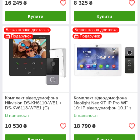
16 245
8 325
₴
₴
Купити
Купити
Безкоштовна доставка
Безкоштовна доставка
Подарунок
Подарунок
Комплект відеодомофона
Комплект відеодомофона
Hikvision DS-KH6110-WE1 +
Neolight NeoKIT IP Pro WF
DS-KV6113-WPE1 (C)
10: IP відеодомофон 10.1" з
Wi-Fi та 2 Мп IP відеопанель
В наявності
В наявності
10 530
18 790
₴
₴
Купити
Купити