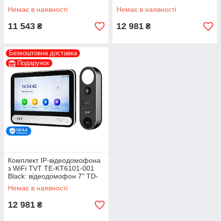
Немає в наявності
Немає в наявності
11 543
12 981
₴
₴
Безкоштовна доставка
Подарунок
Комплект IP-відеодомофона
з WiFi TVT TE-KT6101-001
Black: відеодомофон 7" TD-
E2137-PE/TP/WF,
Немає в наявності
відеопанель 2Mp TD-E3110-
IC/PE/WF,
12 981
₴