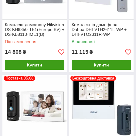
Комплект домофону Hikvision
Комплект ip домофона
DS-KH8350-TE1(Europe BV) +
Dahua DHI-VTH2611L-WP +
DS-KB8113-IME1(B)
DHI-VTO2311R-WP
Під замовлення
В наявності
14 808
11 115
₴
₴
Купити
Купити
Поставка 05.08
Безкоштовна доставка