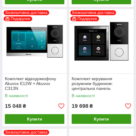
Безкоштовна доставка
Безкоштовна доставка
Подарунок
Подарунок
Комплект відеодомофону
Комплект керування
Akuvox E12W + Akuvox
розумним будинком:
C313N
центральна панель
керування Akubela HyPanel
В наявності
В наявності
PS51-R2-EU та IP-
відеопанель з Wi-Fi 2Mp
15 048
19 698
₴
₴
Akuvox
Купити
Купити
Безкоштовна доставка