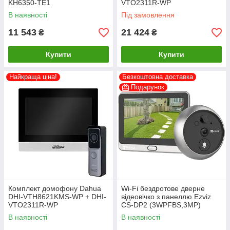
KH6350-TE1
VTO2311R-WP
В наявності
Під замовлення
11 543
21 424
₴
₴
Купити
Купити
Найкраща ціна!
Безкоштовна доставка
Подарунок
Комплект домофону Dahua
Wi-Fi бездротове дверне
DHI-VTH8621KMS-WP + DHI-
відеовічко з панеллю Ezviz
VTO2311R-WP
CS-DP2 (3WPFBS,3MP)
В наявності
В наявності