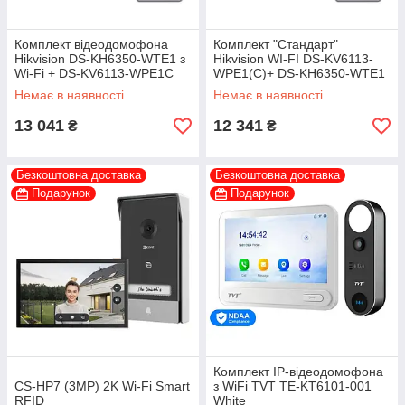
Комплект відеодомофона
Комплект "Стандарт"
Hikvision DS-KH6350-WТE1 з
Hikvision WI-FI DS-KV6113-
Wi-Fi + DS-KV6113-WPE1С
WPE1(C)+ DS-KH6350-WTE1
Немає в наявності
Немає в наявності
13 041
12 341
₴
₴
Безкоштовна доставка
Безкоштовна доставка
Подарунок
Подарунок
Комплект IP-відеодомофона
CS-HP7 (3MP) 2K Wi-Fi Smart
з WiFi TVT TE-KT6101-001
RFID
White