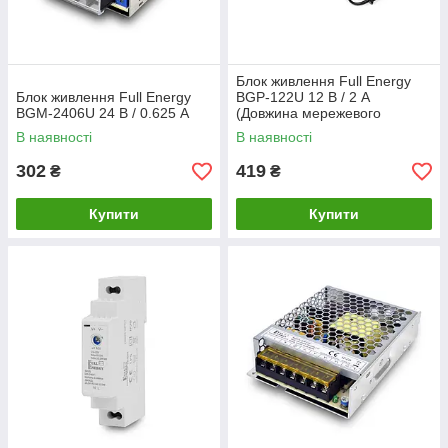
Блок живлення Full Energy
Блок живлення Full Energy
BGP-122U 12 В / 2 А
BGM-2406U 24 В / 0.625 А
(Довжина мережевого
кабелю: 0.9 м, Довжина
В наявності
В наявності
вихідного кабелю: 1.4
302
419
₴
₴
Купити
Купити