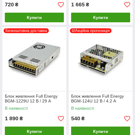
720
1 665
₴
₴
Купити
Купити
Безкоштовна доставка
☑️Акційна пропозиція
Блок живлення Full Energy
Блок живлення Full Energy
BGM-1229U 12 В / 29 А
BGM-124U 12 В / 4.2 А
В наявності
В наявності
1 890
540
₴
₴
Купити
Купити