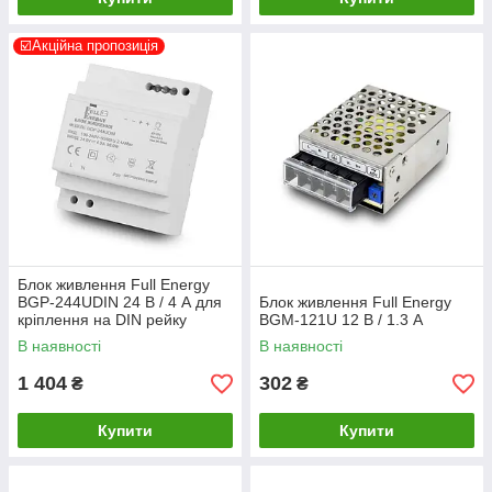
☑️Акційна пропозиція
Блок живлення Full Energy
BGP-244UDIN 24 В / 4 А для
Блок живлення Full Energy
кріплення на DIN рейку
BGM-121U 12 В / 1.3 А
В наявності
В наявності
1 404
302
₴
₴
Купити
Купити