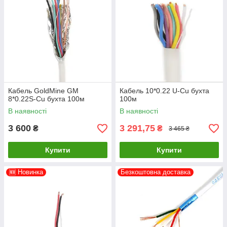
Кабель GoldMine GM
Кабель 10*0.22 U-Cu бухта
8*0.22S-Cu бухта 100м
100м
В наявності
В наявності
3 600
3 291,75
₴
₴
3 465 ₴
Купити
Купити
🆕 Новинка
Безкоштовна доставка