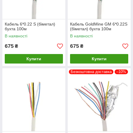
Кабель 6*0.22 S (біметал)
Кабель GoldMine GM 6*0.22S
бухта 100м
(біметал) бухта 100м
В наявності
В наявності
675
675
₴
₴
Купити
Купити
Безкоштовна доставка
–10%