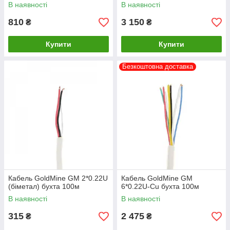
В наявності
В наявності
810
3 150
₴
₴
Купити
Купити
Безкоштовна доставка
Кабель GoldMine GM 2*0.22U
Кабель GoldMine GM
(біметал) бухта 100м
6*0.22U-Cu бухта 100м
В наявності
В наявності
315
2 475
₴
₴