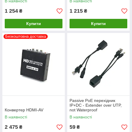
В наявності
В наявності
1 254
1 215
₴
₴
Купити
Купити
Безкоштовна доставка
Passive PoE перехідник
IP+DC - Extender over UTP,
Конвертер HDMI-AV
not Waterproof
В наявності
В наявності
2 475
59
₴
₴