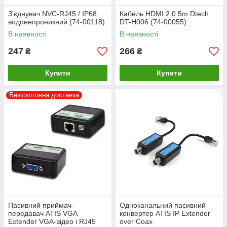
З'єднувач NVC-RJ45 / IP68
Кабель HDMI 2.0 5m Dtech
водонепроникний (74-00118)
DT-H006 (74-00055)
В наявності
В наявності
247
266
₴
₴
Купити
Купити
Безкоштовна доставка
Пасивний приймач-
Одноканальний пасивний
передавач ATIS VGA
конвертер ATIS IP Extender
Extender VGA-відео і RJ45
over Coax