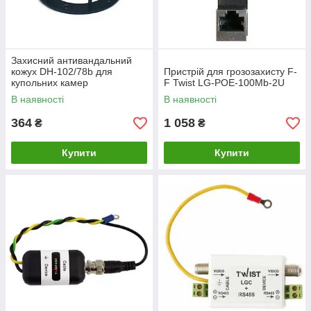
Захисний антивандальний
кожух DH-102/78b для
Пристрій для грозозахисту F-
купольних камер
F Twist LG-POE-100Mb-2U
В наявності
В наявності
364
1 058
₴
₴
Купити
Купити