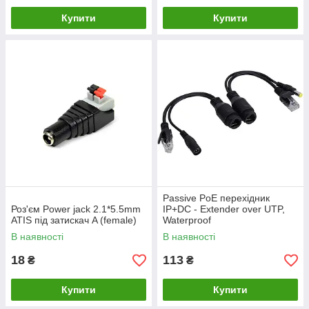
Купити
Купити
Passive PoE перехідник
Роз'єм Power jack 2.1*5.5mm
IP+DC - Extender over UTP,
ATIS під затискач A (female)
Waterproof
(вологозахищений) Black
В наявності
В наявності
18
113
₴
₴
Купити
Купити