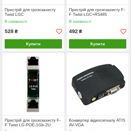
Пристрій для грозозахисту
Пристрій для грозозахисту F-
Twist LGC
F Twist-LGC+RS485
В наявності
В наявності
528
492
₴
₴
Купити
Купити
Пристрій для грозозахисту F-
Конвертер відеосигналу ATIS
F Twist LG-PОE-1Gb-2U
AV-VGA