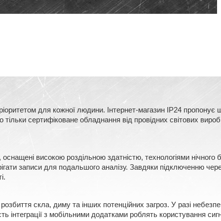
оритетом для кожної людини. Інтернет-магазин IP24 пропонує ш
тільки сертифіковане обладнання від провідних світових виробни
, оснащені високою роздільною здатністю, технологіями нічного
ерігати записи для подальшого аналізу. Завдяки підключенню чере
і.
розбиття скла, диму та інших потенційних загроз. У разі небезп
сть інтеграції з мобільними додатками роблять користування сигн