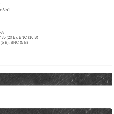
.
т 3in1
 кА
85 (20 В), BNC (10 В)
5 В), BNC (5 В)