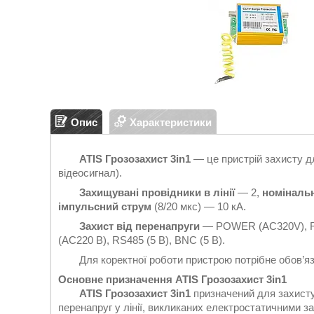
Опис
Характеристики
ATIS Грозозахист 3in1
— це пристрій захисту 
відеосигнал).
Захищувані провідники в лінії
— 2,
номіналь
імпульсний струм
(8/20 мкс) — 10 кА.
Захист від перенапруги
— POWER (AC320V), RS
(AC220 В), RS485 (5 В), BNC (5 В).
Для коректної роботи пристрою потрібне обов’яз
Основне призначення ATIS Грозозахист 3in1
ATIS Грозозахист 3in1
призначений для захисту
перенапруг у лінії, викликаних електростатичними 