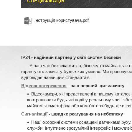
СПЕЦИФІКАЦІЯ
Інструкція користувача.pdf
IP24 - надійний партнер у світі систем безпеки
У наш час безпека житла, бізнесу та майна стає прі
гарантують захист у будь-яких умовах. Ми пропонуємо 
відповідає найвищим стандартам.
Відеоспостереження
- ваш перший щит захисту
Відеокамери, які представлені в нашому каталозі
контролювати будь-які події у реальному часі і зб
майном зі смартфона або комп’ютера будь-де в світ
Сигналізації
- швидке реагування на небезпеку
Наші охоронні системи оснащені датчиками руху, 
служби. Інтуїтивно зрозумілий інтерфейс і можливі