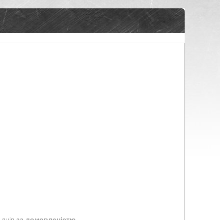
 днів
за домовленістю