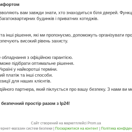
омфортом
озволяють вам завжди знати, хто знаходиться біля дверей. Функц
багатоквартирних будинків і приватних котеджів.
 та інші рішення, які ми пропонуємо, допоможуть організувати п
зпечують високий рівень захисту.
 обладнання з офіційною гарантією.
може підібрати оптимальне рішення.
країні у найкоротші терміни.
й платіж та інші способи.
озиції для наших клієнтів.
йного партнера, який піклується про вашу безпеку. З нами ви мо
безпечний простір разом з Ip24!
Сайт створений на маркетплейсі
Prom.ua
Ip24 - інтернет-магазин систем безпеки |
Поскаржитися на контент
|
Політика конфіден