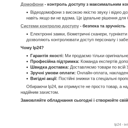
Домофони
- контроль доступу з максимальним к
Відеодомофони з високою якістю звуку і відео д
навіть якщо ви не вдома. Це ідеальне рішення для 
Системи контролю доступу
- безпека та зручність
Електронні замки, біометричні сканери, турнікети
дозволяють контролювати доступ персоналу і забе
Чому Ip24?
Гарантія якості:
Ми продаємо тільки оригінальне
Професійна підтримка:
Команда експертів допо
Швидка доставка:
Доставляємо товари по всій У
Зручні умови оплати:
Онлайн-оплата, накладени
Вигідні акції:
Постійні знижки та спеціальні проп
Обираючи Ip24, ви отримуєте не просто товар, а наді
надійним захистом.
Замовляйте обладнання сьогодні і створюйте свій 