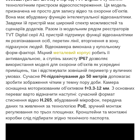
технологічним пристроєм відеоспостереження. Ця модель
призначена не просто для запису відео та охорони об'єктів.
Вона має вбудовану функцію інтелектуальної відеоаналітики.
Завдяки їй пристрій має широкий спектр можливостей та
сценаріїв додатків. Разом із модельним рядом реєстраторів
TVT Digital серії А1 пристрій підтримує функції відеоаналітики
як розпізнавання осіб, перетин лінії, вторгнення в зону,
підрахунок людей. Відеокамера виконана у купольному
форм-факторі. Міцний
металевий корпус
робить її
антивандальною, а ступінь захисту
IP67
дозволяє
використання моделі для охорони об'єктів як усередині
приміщень, так і відстежувати зовнішній периметр у вуличних
умовах. Сучасне
ІЧ-підсвічування до 50 метрів
допомагає
зробити зображення чітким у темну пору доби. Камера
оснащена моторизованим об'єктивом
f=3.3-12 мм
. З основних
переваг варто відзначити наступні: сучасний формат
стиснення відео
Н.265
, вбудований мікрофон, передача
даних та живлення за технологією
РоЕ
, зручний монтаж
регулювання по трьох площинах. Кронштейни та монтажні
коробки слід підбирати згідно технічного паспорта.