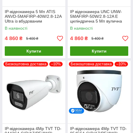
IP-відеокамера 5 Мп ATIS
IP відеокамера UNC UNW-
ANVD-5MAFIRP-40W/2.8-12A
5MAFIRP-50W/2.8-12A E
Ultra із вбудованим
циліндрична 5 Мп вулична
мікрофоном для системи
для відеоспостереження з
В наявності
В наявності
моторизованим об'єктивом
4 860
4 860
₴
₴
5 400 ₴
5 400 ₴
Купити
Купити
Безкоштовна доставка
–10%
Безкоштовна доставка
–10%
IP-відеокамера 4Mp TVT TD-
IP-відеокамера 4Mp TVT TD-