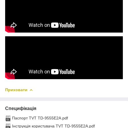
Приховати
Специфікація
Паспорт TVT TD-9555E2A.pdf
Інструкція користувача TVT TD-9555E2A.pdf