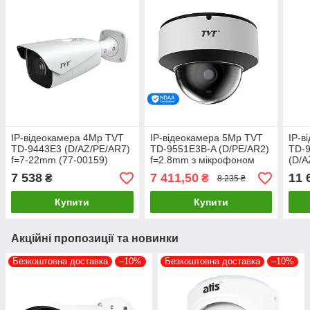
IP-відеокамера 4Mp TVT
IP-відеокамера 5Mp TVT
IP-в
TD-9443E3 (D/AZ/PE/AR7)
TD-9551E3B-A (D/PE/AR2)
TD-
f=7-22mm (77-00159)
f=2.8mm з мікрофоном
(D/A
(77-00341)
з мі
7 538
7 411,50
11 
₴
₴
8 235 ₴
Купити
Купити
Акційні пропозиції та новинки
Безкоштовна доставка
–10%
Безкоштовна доставка
–10%