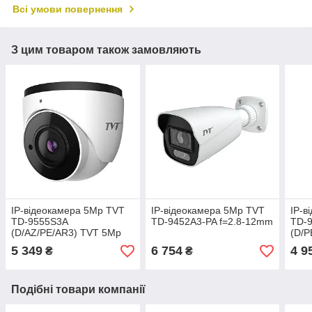
Всі умови повернення
З цим товаром також замовляють
IP-відеокамера 5Mp TVT
IP-відеокамера 5Mp TVT
IP-в
TD-9555S3A
TD-9452A3-PA f=2.8-12mm
TD-
(D/AZ/PE/AR3) TVT 5Mр
(D/P
f=2.8-12mm
5 349
6 754
4 9
₴
₴
Подібні товари компанії