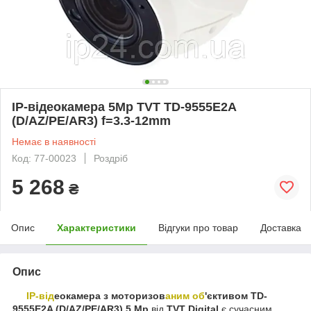
IP-відеокамера 5Mp TVT TD-9555E2A
(D/AZ/PE/AR3) f=3.3-12mm
Немає в наявності
Код: 77-00023
Роздріб
5 268
₴
Опис
Характеристики
Відгуки про товар
Доставка
Опис
IP-від
еокамера з моторизов
аним об
'єктивом TD-
9555E2A (D/AZ/PE/AR3) 5 Мр
від
TVT Digital
є сучасним