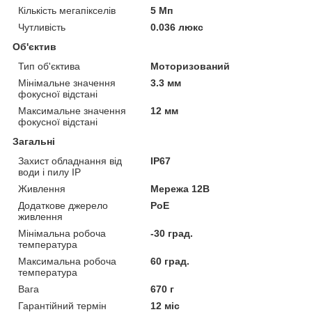
Кількість мегапікселів
5 Мп
Чутливість
0.036 люкс
Об'єктив
Тип об'єктива
Моторизований
Мінімальне значення
3.3 мм
фокусної відстані
Максимальне значення
12 мм
фокусної відстані
Загальні
Захист обладнання від
IP67
води і пилу IP
Живлення
Мережа 12В
Додаткове джерело
PoE
живлення
Мінімальна робоча
-30 град.
температура
Максимальна робоча
60 град.
температура
Вага
670 г
Гарантійний термін
12 міс