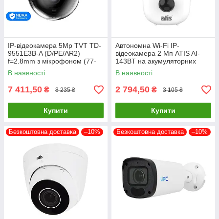
IP-відеокамера 5Mp TVT TD-
Автономна Wi-Fi IP-
9551E3B-A (D/PE/AR2)
відеокамера 2 Мп ATIS AI-
f=2.8mm з мікрофоном (77-
143BT на акумуляторних
00341)
батареях з підтримкою Tuya
В наявності
В наявності
Smart
7 411,50
2 794,50
₴
₴
8 235 ₴
3 105 ₴
Купити
Купити
Безкоштовна доставка
–10%
Безкоштовна доставка
–10%