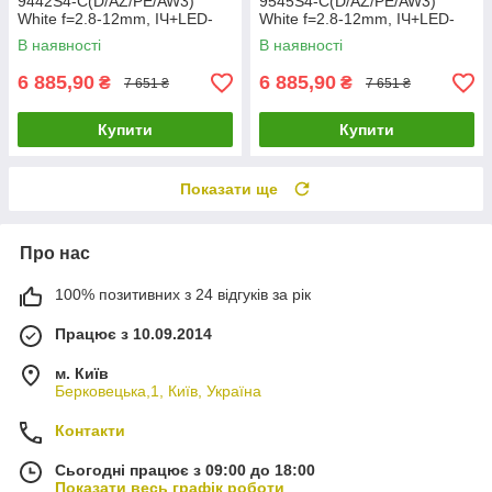
9442S4-C(D/AZ/PE/AW3)
9545S4-C(D/AZ/PE/AW3)
White f=2.8-12mm, ІЧ+LED-
White f=2.8-12mm, ІЧ+LED-
підсвічування, з мікрофоном
підсвічування, з мікрофоном
В наявності
В наявності
(77-00372)
6 885,90
6 885,90
₴
₴
7 651 ₴
7 651 ₴
Купити
Купити
Показати ще
Про нас
100% позитивних з 24 відгуків за рік
Працює з 10.09.2014
м. Київ
Берковецька,1, Київ, Україна
Контакти
Сьогодні працює з 09:00 до 18:00
Показати весь графік роботи