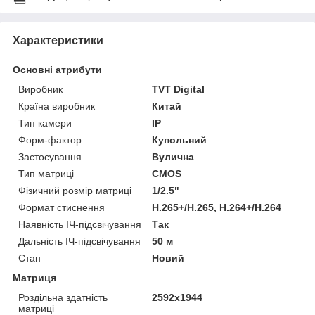
Характеристики
Основні атрибути
Виробник
TVT Digital
Країна виробник
Китай
Тип камери
IP
Форм-фактор
Купольний
Застосування
Вулична
Тип матриці
CMOS
Фізичний розмір матриці
1/2.5"
Формат стиснення
H.265+/H.265, H.264+/H.264
Наявність ІЧ-підсвічування
Так
Дальність ІЧ-підсвічування
50 м
Стан
Новий
Матриця
Роздільна здатність
2592x1944
матриці