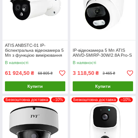
ATIS ANBSTC-01 IP-
біспектральна відеокамера 5
IP-відеокамера 5 Мп ATIS
Мп з функцією вимірювання
ANVD-5MIRP-30W/2.8A Pro-S
температури тіла
В наявності
В наявності
61 924,50
3 118,50
₴
₴
68 805 ₴
3 465 ₴
Купити
Купити
Безкоштовна доставка
–10%
Безкоштовна доставка
–10%