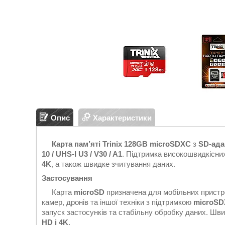
Опис
Характеристики
Карта пам’яті Trinix 128GB microSDXC
з
SD-ада
10 / UHS-I U3 / V30 / A1
. Підтримка високошвидкісни
4K
, а також швидке зчитування даних.
Застосування
Карта
microSD
призначена для мобільних пристро
камер, дронів та іншої техніки з підтримкою
microS
запуск застосунків та стабільну обробку даних. Шв
HD і 4K
.