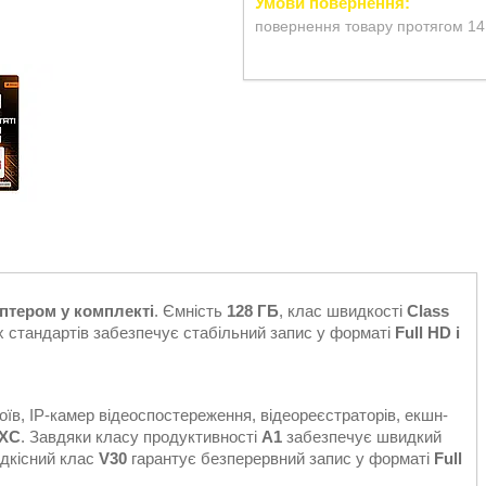
повернення товару протягом 14
птером у комплекті
. Ємність
128 ГБ
, клас швидкості
Class
х стандартів забезпечує стабільний запис у форматі
Full HD і
їв, IP-камер відеоспостереження, відеореєстраторів, екшн-
DXC
. Завдяки класу продуктивності
A1
забезпечує швидкий
идкісний клас
V30
гарантує безперервний запис у форматі
Full