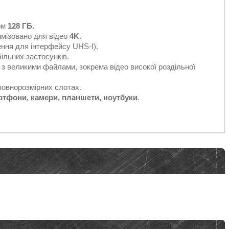
ом
128 ГБ
.
имізовано для відео
4K
.
ння для інтерфейсу UHS-I).
ільних застосунків.
з великими файлами, зокрема відео високої роздільної
повнорозмірних слотах.
ртфони, камери, планшети, ноутбуки
.