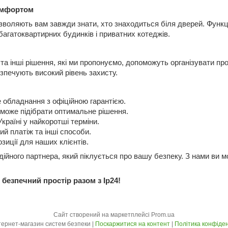
омфортом
озволяють вам завжди знати, хто знаходиться біля дверей. Функц
багатоквартирних будинків і приватних котеджів.
 та інші рішення, які ми пропонуємо, допоможуть організувати п
зпечують високий рівень захисту.
 обладнання з офіційною гарантією.
може підібрати оптимальне рішення.
країні у найкоротші терміни.
й платіж та інші способи.
озиції для наших клієнтів.
йного партнера, який піклується про вашу безпеку. З нами ви мо
безпечний простір разом з Ip24!
Сайт створений на маркетплейсі
Prom.ua
Ip24 - інтернет-магазин систем безпеки |
Поскаржитися на контент
|
Політика конфіден