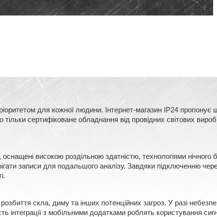
оритетом для кожної людини. Інтернет-магазин IP24 пропонує ш
тільки сертифіковане обладнання від провідних світових виробни
, оснащені високою роздільною здатністю, технологіями нічного
ерігати записи для подальшого аналізу. Завдяки підключенню чере
і.
розбиття скла, диму та інших потенційних загроз. У разі небезп
сть інтеграції з мобільними додатками роблять користування сигн