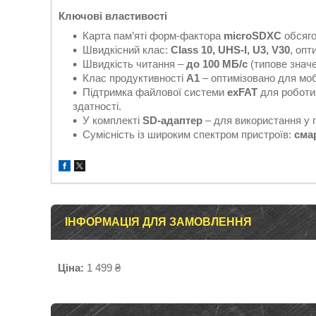
Ключові властивості
Карта пам’яті форм-фактора
microSDXC
обсяг
Швидкісний клас:
Class 10, UHS-I, U3, V30
, опт
Швидкість читання –
до 100 МБ/с
(типове значе
Клас продуктивності
A1
– оптимізовано для моб
Підтримка файлової системи
exFAT
для роботи 
здатності.
У комплекті
SD-адаптер
– для використання у 
Сумісність із широким спектром пристроїв:
сма
ІНФОРМАЦІЯ ДЛЯ ЗАМОВЛЕННЯ
Ціна:
1 499 ₴