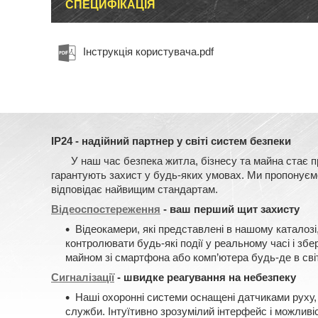
СПЕЦИФІКАЦІЯ
Інструкція користувача.pdf
IP24 - надійний партнер у світі систем безпеки
У наш час безпека житла, бізнесу та майна стає прі
гарантують захист у будь-яких умовах. Ми пропонуємо 
відповідає найвищим стандартам.
Відеоспостереження
- ваш перший щит захисту
Відеокамери, які представлені в нашому каталозі
контролювати будь-які події у реальному часі і зб
майном зі смартфона або комп’ютера будь-де в світ
Сигналізації
- швидке реагування на небезпеку
Наші охоронні системи оснащені датчиками руху, 
служби. Інтуїтивно зрозумілий інтерфейс і можливі