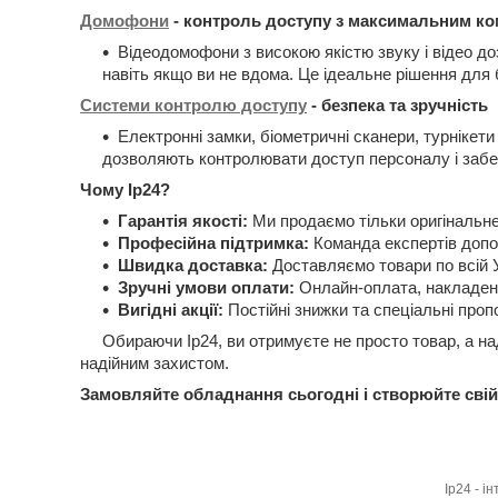
Домофони
- контроль доступу з максимальним к
Відеодомофони з високою якістю звуку і відео д
навіть якщо ви не вдома. Це ідеальне рішення для 
Системи контролю доступу
- безпека та зручність
Електронні замки, біометричні сканери, турнікети
дозволяють контролювати доступ персоналу і забе
Чому Ip24?
Гарантія якості:
Ми продаємо тільки оригінальне
Професійна підтримка:
Команда експертів допо
Швидка доставка:
Доставляємо товари по всій У
Зручні умови оплати:
Онлайн-оплата, накладени
Вигідні акції:
Постійні знижки та спеціальні проп
Обираючи Ip24, ви отримуєте не просто товар, а наді
надійним захистом.
Замовляйте обладнання сьогодні і створюйте свій 