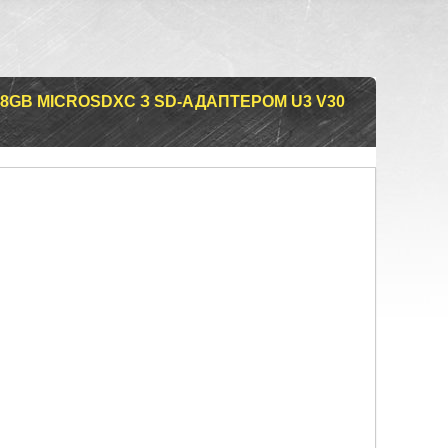
128GB MIСROSDXC З SD-АДАПТЕРОМ U3 V30