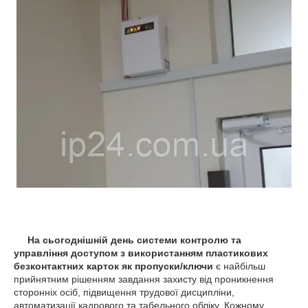
На сьогоднішній день системи контролю та
управління доступом з використанням пластикових
безконтактних карток як пропуски/ключи
є найбільш
прийнятним рішенням завдання захисту від проникнення
сторонніх осіб, підвищення трудової дисципліни,
автоматизації кадрового та табельного обліку. Кожному