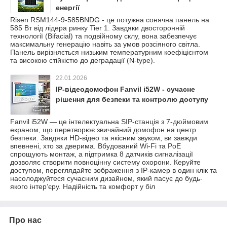
енергії
Risen RSM144-9-585BNDG - це потужна сонячна панель на
585 Вт від лідера ринку Tier 1. Завдяки двосторонній
технології (Bifacial) та подвійному склу, вона забезпечує
максимальну генерацію навіть за умов розсіяного світла.
Панель вирізняється низьким температурним коефіцієнтом
та високою стійкістю до деградації (N-type).
22.01.2026
IP-відеодомофон Fanvil i52W - сучасне
рішення для безпеки та контролю доступу
Fanvil i52W — це інтелектуальна SIP-станція з 7-дюймовим
екраном, що перетворює звичайний домофон на центр
безпеки. Завдяки HD-відео та якісним звуком, ви завжди
впевнені, хто за дверима. Вбудований Wi-Fi та PoE
спрощують монтаж, а підтримка 8 датчиків сигналізації
дозволяє створити повноцінну систему охорони. Керуйте
доступом, переглядайте зображення з IP-камер в один клік та
насолоджуйтеся сучасним дизайном, який пасує до будь-
якого інтер’єру. Надійність та комфорт у біл
Про нас