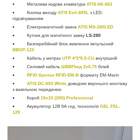
Металева кодова клавіатура
ATIS AK-601
Кнопка виходу
ATIS Exit-805L
з LED-
підсвічуванням
Електромагнітний замок
ATIS MS-280LED
Кутник для магнітного замку
LS-280
Безперебійний блок живлення імпульсний
BBGP-123
Кабель у метрах
UTP 4*2*0.5-CU
внутрішній
Силовий кабель
ШВВПнгд 2х0,75
білий
RFID брелок RFID-EM-B
формату EM-Marin
ATIS DC-603 White
доводчик верхнього монтажу
з важільною передачею
Короб
15х10 (200) Professional
Акумулятор 12В 9А·год, технологія
GEL FEL-
129