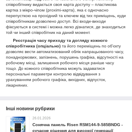
співробітнику видається своя карта доступу – пластикова
картка з мікро-чіпом (proximi-карта), яка є одночасно
перепусткою на прохідний та ключем від тих приміщень, куди
співробітникам дозволено доступ. Всі входи-виходи
фіксуються в системі і можна легко дізнатися, де знаходиться
той чи інший співробітник на даний момент.
Реєстрація часу приходу та догляду кожного
співробітника (опціально)
та його переміщень по об'єкту
дозволяє вести автоматизований облік напрацьованого часу,
понаднормових, запізнень, порушень графіка, відсутності на
робочому місці, залишення робочого місця раніше часу
тощо. До кожного співробітника можуть задаватися
персональні параметри контролю відвідування з
урахуванням робочого графіка, вихідних, відпусток,
лікарняних.
Інші новини рубрики
26.01.2026
Сонячна панель Risen RSM144-9-585BNDG -
сучасне рішення для високої генерації