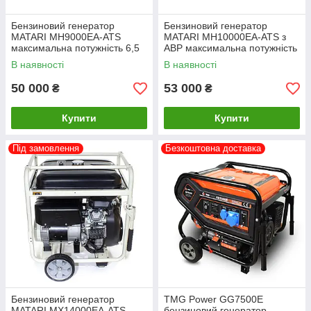
Бензиновий генератор
Бензиновий генератор
MATARI MH9000EA-ATS
MATARI MH10000EA-ATS з
максимальна потужність 6,5
АВР максимальна потужність
кВт
7 кВт
В наявності
В наявності
50 000
53 000
₴
₴
Купити
Купити
Під замовлення
Безкоштовна доставка
Бензиновий генератор
TMG Power GG7500E
MATARI MX14000EA-ATS
бензиновий генератор