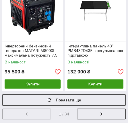
Інверторний бензиновий
Інтерактивна панель 43"
генератор MATARI M8000I
PMB432D435 з регульованою
максимальна потужність 7.5
підставкою
кВт
В наявності
В наявності
95 500
132 000
₴
₴
Купити
Купити
Показати ще
1
/ 34