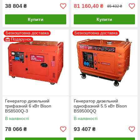
38 804
81 160,40
₴
₴
85 432 ₴
Купити
Купити
Безкоштовна доставка
Безкоштовна доставка
Подарунок
Генератор дизельний
Генератор дизельний
трифазний 6 кВт Bison
однофазний 5.5 кВт Bison
BS8500Q-3
BS9500QQ
В наявності
В наявності
78 066
93 407
₴
₴