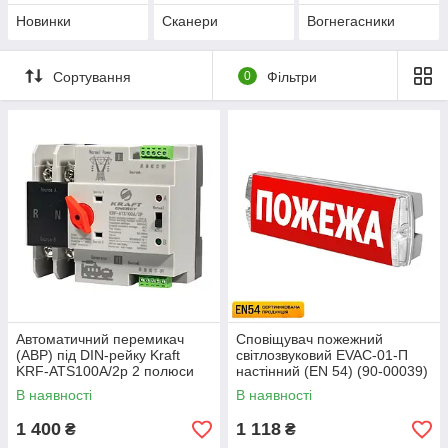
Новинки
Сканери
Вогнегасники
Сортування
0
Фільтри
Автоматичний перемикач
Сповіщувач пожежний
(АВР) під DIN-рейку Kraft
світлозвуковий EVAC-01-П
KRF-ATS100A/2p 2 полюси
настінний (EN 54) (90-00039)
(51-00100)
В наявності
В наявності
1 400
1 118
₴
₴