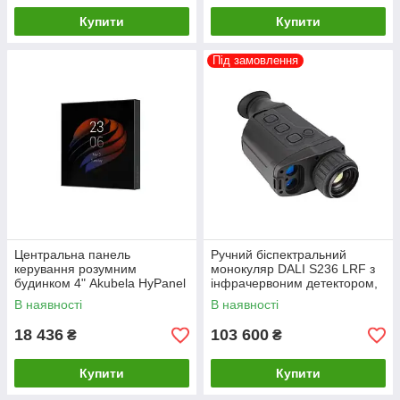
Купити
Купити
Під замовлення
Центральна панель
Ручний біспектральний
керування розумним
монокуляр DALI S236 LRF з
будинком 4" Akubela HyPanel
інфрачервоним детектором,
PS51-R2-EU
дисплеєм та лазерним
В наявності
В наявності
далекоміром
18 436
103 600
₴
₴
Купити
Купити