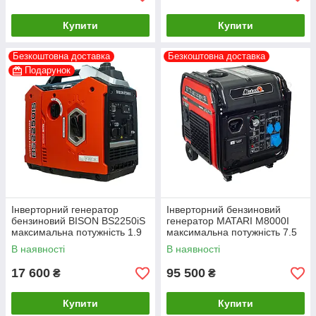
Купити
Купити
Безкоштовна доставка
Безкоштовна доставка
Подарунок
Інверторний генератор
Інверторний бензиновий
бензиновий BISON BS2250iS
генератор MATARI M8000I
максимальна потужність 1.9
максимальна потужність 7.5
кВт
кВт
В наявності
В наявності
17 600
95 500
₴
₴
Купити
Купити