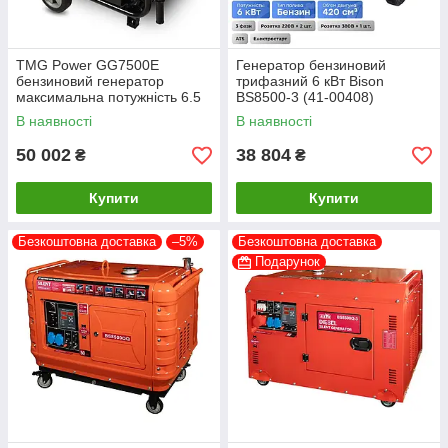
TMG Power GG7500E
Генератор бензиновий
бензиновий генератор
трифазний 6 кВт Bison
максимальна потужність 6.5
BS8500-3 (41-00408)
кВт
В наявності
В наявності
50 002
38 804
₴
₴
Купити
Купити
Безкоштовна доставка
–5%
Безкоштовна доставка
Подарунок