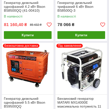
Генератор дизельний
Генератор дизельний
однофазний 4.2 кВт Bison
трифазний 6 кВт Bison
BS8500QQ (41-00410)
BS8500Q-3
В наявності
В наявності
81 160,40
78 066
₴
₴
85 432 ₴
Купити
Купити
Безкоштовна доставка
Під замовлення
Генератор дизельний
Бензиновий генератор
однофазний 5.5 кВт Bison
MATARI MX14000E
BS9500QQ
максимальна потужність 11