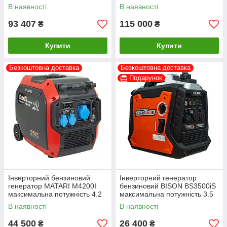
кВт
В наявності
В наявності
93 407
115 000
₴
₴
Купити
Купити
Безкоштовна доставка
Безкоштовна доставка
Подарунок
Інверторний бензиновий
Інверторний генератор
генератор MATARI M4200I
бензиновий BISON BS3500iS
максимальна потужність 4.2
максимальна потужність 3.5
кВт
кВт
В наявності
В наявності
44 500
26 400
₴
₴