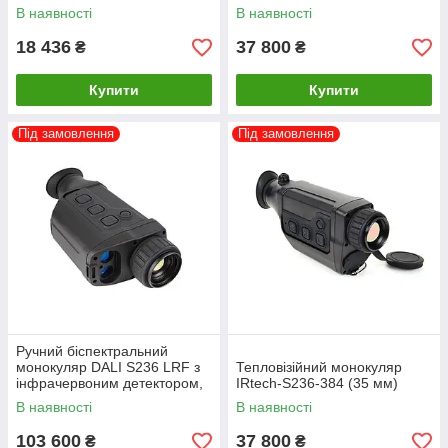
PS51-R2-EU
SE-G5.1 Pro-B LiFePO4 для
В наявності
В наявності
високовольтних інверторів
18 436
37 800
₴
₴
Купити
Купити
Під замовлення
Під замовлення
Ручний біспектральний
монокуляр DALI S236 LRF з
Тепловізійний монокуляр
інфрачервоним детектором,
IRtech-S236-384 (35 мм)
дисплеєм та лазерним
В наявності
В наявності
далекоміром
103 600
37 800
₴
₴