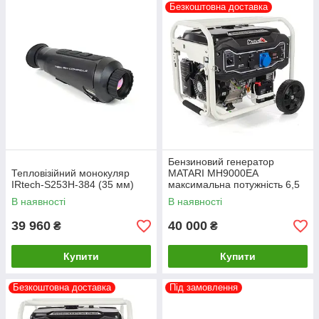
Безкоштовна доставка
Бензиновий генератор
Тепловізійний монокуляр
MATARI MH9000EA
IRtech-S253H-384 (35 мм)
максимальна потужність 6,5
кВт
В наявності
В наявності
39 960
40 000
₴
₴
Купити
Купити
Безкоштовна доставка
Під замовлення