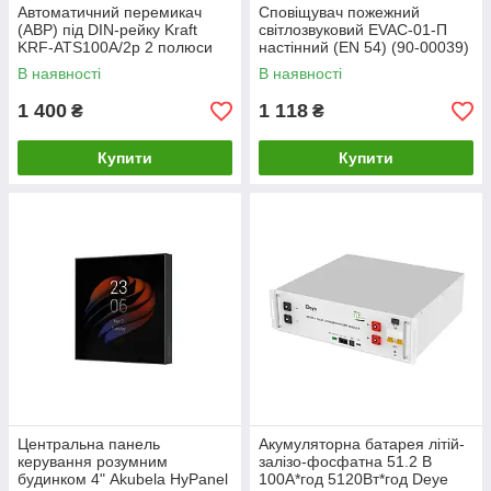
Автоматичний перемикач
Сповіщувач пожежний
(АВР) під DIN-рейку Kraft
світлозвуковий EVAC-01-П
KRF-ATS100A/2p 2 полюси
настінний (EN 54) (90-00039)
(51-00100)
В наявності
В наявності
1 400
1 118
₴
₴
Купити
Купити
Центральна панель
Акумуляторна батарея літій-
керування розумним
залізо-фосфатна 51.2 В
будинком 4" Akubela HyPanel
100А*год 5120Вт*год Deye