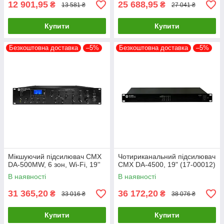
12 901,95
25 688,95
₴
₴
13 581 ₴
27 041 ₴
Купити
Купити
Безкоштовна доставка
–5%
Безкоштовна доставка
–5%
Мікшуючий підсилювач CMX
Чотириканальний підсилювач
DA-500MW, 6 зон, Wi-Fi, 19''
CMX DA-4500, 19" (17-00012)
В наявності
В наявності
31 365,20
36 172,20
₴
₴
33 016 ₴
38 076 ₴
Купити
Купити