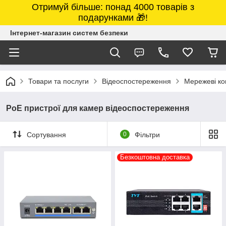
Отримуй більше: понад 4000 товарів з
подарунками 🎁!
Інтернет-магазин систем безпеки
Товари та послуги
Відеоспостереження
Мережеві ко
PoE пристрої для камер відеоспостереження
Сортування
0
Фільтри
Безкоштовна доставка