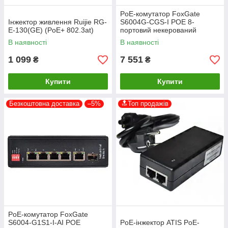
PoE-комутатор FoxGate
Інжектор живлення Ruijie RG-
S6004G-CGS-I POE 8-
E-130(GE) (PoE+ 802.3at)
портовий некерований
В наявності
В наявності
1 099
7 551
₴
₴
Купити
Купити
Безкоштовна доставка
–5%
🔝Топ продажів
PoE-комутатор FoxGate
S6004-G1S1-I-AI POE
PoE-інжектор ATIS PoE-