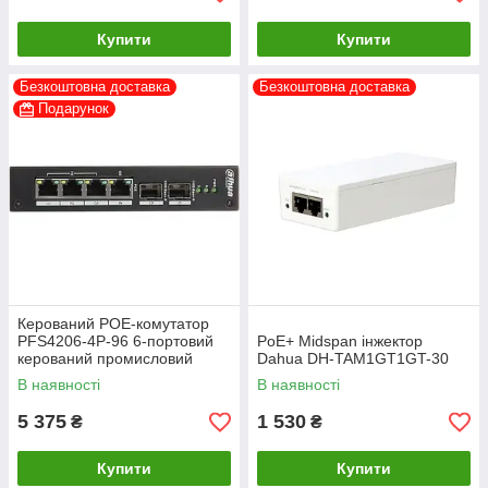
Купити
Купити
Безкоштовна доставка
Безкоштовна доставка
Подарунок
Керований POE-комутатор
PFS4206-4P-96 6-портовий
PoE+ Midspan інжектор
керований промисловий
Dahua DH-TAM1GT1GT-30
В наявності
В наявності
5 375
1 530
₴
₴
Купити
Купити