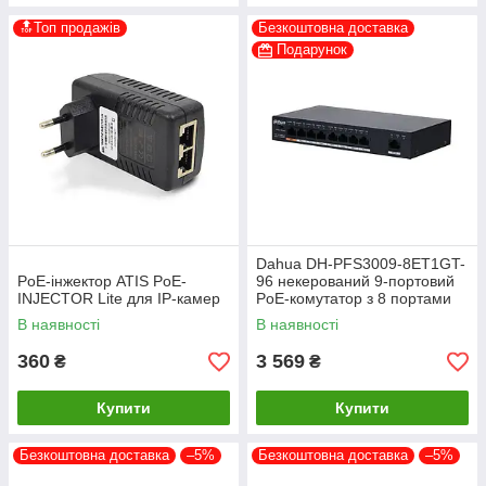
🔝Топ продажів
Безкоштовна доставка
Подарунок
Dahua DH-PFS3009-8ET1GT-
PoE-інжектор ATIS PoE-
96 некерований 9-портовий
INJECTOR Lite для IP-камер
PoE-комутатор з 8 портами
PoE
В наявності
В наявності
360
3 569
₴
₴
Купити
Купити
Безкоштовна доставка
–5%
Безкоштовна доставка
–5%