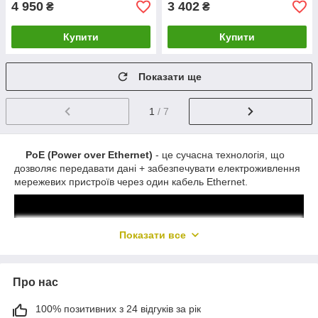
4 950
3 402
₴
₴
Купити
Купити
Показати ще
1
/ 7
PoE (Power over Ethernet)
- це сучасна технологія, що
дозволяє передавати дані + забезпечувати електроживлення
мережевих пристроїв через один кабель Ethernet.
Показати все
Про нас
100% позитивних з 24 відгуків за рік
У системах відеоспостереження часто застосовуються