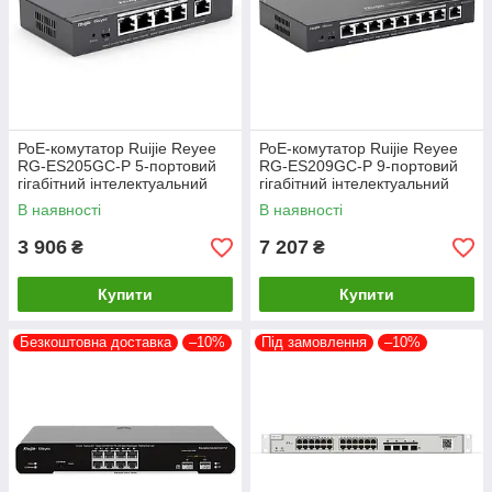
РоЕ-комутатор Ruijie Reyee
РоЕ-комутатор Ruijie Reyee
RG-ES205GC-P 5-портовий
RG-ES209GC-P 9-портовий
гігабітний інтелектуальний
гігабітний інтелектуальний
В наявності
В наявності
3 906
7 207
₴
₴
Купити
Купити
Безкоштовна доставка
–10%
Під замовлення
–10%