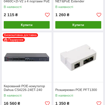
0460C+2I-V2 з 4 портами PoE
NET&PoE Extender
В наявності
В наявності
2 115
1 260
₴
₴
Купити
Купити
Безкоштовна доставка
Подарунок
Керований POE-комутатор
Dahua CS4226-24ET-240
Розширювач POE PFT1300
В наявності
В наявності
16 560
1 350
₴
₴