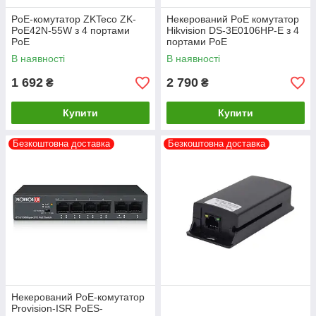
PoE-комутатор ZKTeco ZK-
Некерований PoE комутатор
PoE42N-55W з 4 портами
Hikvision DS-3E0106HP-E з 4
PoE
портами PoE
В наявності
В наявності
1 692
2 790
₴
₴
Купити
Купити
Безкоштовна доставка
Безкоштовна доставка
Некерований PoE-комутатор
Provision-ISR PoES-