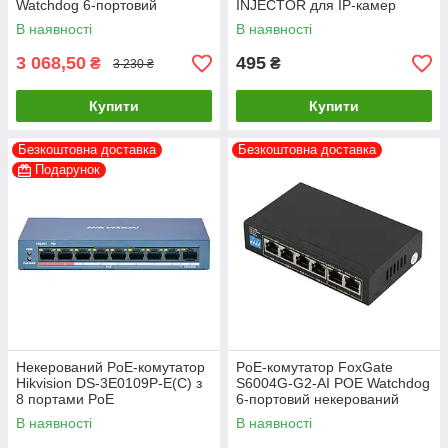
Watchdog 6-портовий
INJECTOR для IP-камер
некерований
В наявності
В наявності
3 068,50
495
₴
₴
3 230 ₴
Купити
Купити
Безкоштовна доставка
Безкоштовна доставка
Подарунок
Некерований PoE-комутатор
PoE-комутатор FoxGate
Hikvision DS-3E0109P-E(C) з
S6004G-G2-AI POE Watchdog
8 портами PoE
6-портовий некерований
В наявності
В наявності