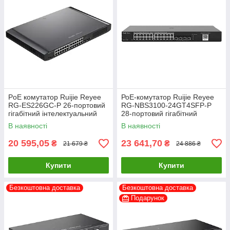
PoE комутатор Ruijie Reyee
РоЕ-комутатор Ruijie Reyee
RG-ES226GC-P 26-портовий
RG-NBS3100-24GT4SFP-P
гігабітний інтелектуальний
28-портовий гігабітний
хмарний керований
В наявності
В наявності
20 595,05
23 641,70
₴
₴
21 679 ₴
24 886 ₴
Купити
Купити
Безкоштовна доставка
Безкоштовна доставка
Подарунок