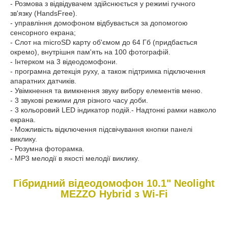
- Розмова з відвідувачем здійснюється у режимі гучного
зв'язку (HandsFree).
- управління домофоном відбувається за допомогою
сенсорного екрана;
- Слот на microSD карту об'ємом до 64 Гб (придбається
окремо), внутрішня пам'ять на 100 фотографій.
- Інтерком на 3 відеодомофони.
- програмна детекція руху, а також підтримка підключення
апаратних датчиків.
- Увімкнення та вимкнення звуку вибору елементів меню.
- 3 звукові режими для різного часу доби.
- 3 кольоровий LED індикатор подій.- Надтонкі рамки навколо
екрана.
- Можливість відключення підсвічування кнопки панелі
виклику.
- Розумна фоторамка.
- MP3 мелодії в якості мелодії виклику.
Гібридний відеодомофон 10.1" Neolight
MEZZO Hybrid з Wi-Fi