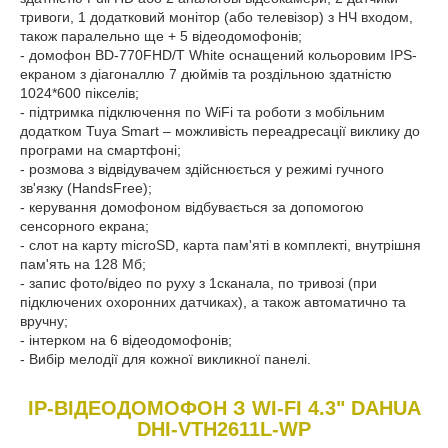
тривоги, 1 додатковий монітор (або телевізор) з НЧ входом,
також паралельно ще + 5 відеодомофонів;
- домофон BD-770FHD/T White оснащений кольоровим IPS-
екраном з діагоналлю 7 дюймів та роздільною здатністю
1024*600 пікселів;
- підтримка підключення по WiFi та роботи з мобільним
додатком Tuya Smart – можливість переадресації виклику до
програми на смартфоні;
- розмова з відвідувачем здійснюється у режимі гучного
зв'язку (HandsFree);
- керування домофоном відбувається за допомогою
сенсорного екрана;
- слот на карту microSD, карта пам'яті в комплекті, внутрішня
пам'ять на 128 Мб;
- запис фото/відео по руху з 1сканала, по тривозі (при
підключених охоронних датчиках), а також автоматично та
вручну;
- інтерком на 6 відеодомофонів;
- Вибір мелодії для кожної викликної панелі.
IP-ВІДЕОДОМОФОН З WI-FI 4.3" DAHUA
DHI-VTH2611L-WP