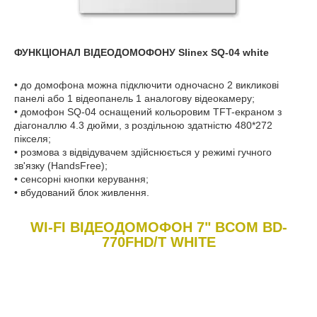
ФУНКЦІОНАЛ ВІДЕОДОМОФОНУ Slinex SQ-04 white
• до домофона можна підключити одночасно 2 викликові
панелі або 1 відеопанель 1 аналогову відеокамеру;
• домофон SQ-04 оснащений кольоровим TFT-екраном з
діагоналлю 4.3 дюйми, з роздільною здатністю 480*272
пікселя;
• розмова з відвідувачем здійснюється у режимі гучного
зв'язку (HandsFree);
• сенсорні кнопки керування;
• вбудований блок живлення.
WI-FI ВІДЕОДОМОФОН 7" BCOM BD-
770FHD/T WHITE