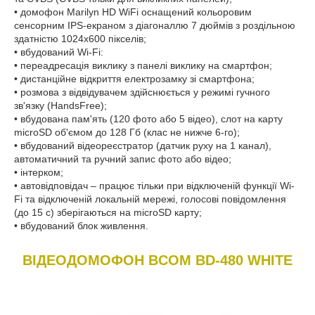
• домофон Marilyn HD WiFi оснащений кольоровим
сенсорним IPS-екраном з діагоналлю 7 дюймів з роздільною
здатністю 1024х600 пікселів;
• вбудований Wi-Fi:
• переадресація виклику з панелі виклику на смартфон;
• дистанційне відкриття електрозамку зі смартфона;
• розмова з відвідувачем здійснюється у режимі гучного
зв'язку (HandsFree);
• вбудована пам'ять (120 фото або 5 відео), слот на карту
microSD об'ємом до 128 Гб (клас не нижче 6-го);
• вбудований відеореєстратор (датчик руху на 1 канал),
автоматичний та ручний запис фото або відео;
• інтерком;
• автовідповідач – працює тільки при відключеній функції Wi-
Fi та відключеній локальній мережі, голосові повідомлення
(до 15 с) зберігаються на microSD карту;
• вбудований блок живлення.
ВІДЕОДОМОФОН BCOM BD-480 WHITE