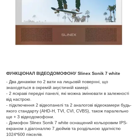
ФУНКЦІОНАЛ ВІДЕОДОМОФОНУ Slinex Sonik 7 white
- Два динаміки по 2 вати на лицьовій поверхні, що
знаходяться в окремій акустичній камері.
- 2 яскраві передні панелі, які можна змінювати в залежності
від настрою.
- підключення 2 відеопанелі та 2 аналогові відеокамери будь-
якого стандарту (AHD-H, TVI, CVI, CVBS), також паралельно
ще + 3 відеодомофони.
- Домофон Slinex Sonik 7 white оснащений кольоровим IPS-
екраном з діагоналлю 7 дюймів та роздільною здатністю
1024*600 пікселів.