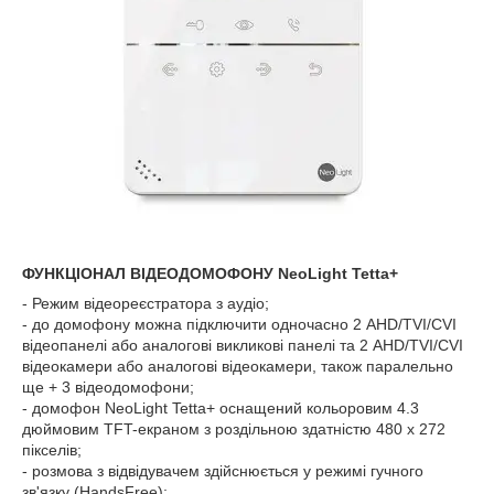
ФУНКЦІОНАЛ ВІДЕОДОМОФОНУ NeoLight Tetta+
- Режим відеореєстратора з аудіо;
- до домофону можна підключити одночасно 2 AHD/TVI/CVI
відеопанелі або аналогові викликові панелі та 2 AHD/TVI/CVI
відеокамери або аналогові відеокамери, також паралельно
ще + 3 відеодомофони;
- домофон NeoLight Tetta+ оснащений кольоровим 4.3
дюймовим TFT-екраном з роздільною здатністю 480 x 272
пікселів;
- розмова з відвідувачем здійснюється у режимі гучного
зв'язку (HandsFree);