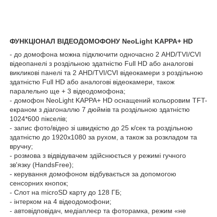
ФУНКЦІОНАЛ ВІДЕОДОМОФОНУ NeoLight KAPPA+ HD
- до домофона можна підключити одночасно 2 AHD/TVI/CVI
відеопанелі з роздільною здатністю Full HD або аналогові
викликові панелі та 2 AHD/TVI/CVI відеокамери з роздільною
здатністю Full HD або аналогові відеокамери, також
паралельно ще + 3 відеодомофона;
- домофон NeoLight KAPPA+ HD оснащений кольоровим TFT-
екраном з діагоналлю 7 дюймів та роздільною здатністю
1024*600 пікселів;
- запис фото/відео зі швидкістю до 25 к/сек та роздільною
здатністю до 1920х1080 за рухом, а також за розкладом та
вручну;
- розмова з відвідувачем здійснюється у режимі гучного
зв'язку (HandsFree);
- керування домофоном відбувається за допомогою
сенсорних кнопок;
- Слот на microSD карту до 128 ГБ;
- інтерком на 4 відеодомофони;
- автовідповідач, медіаплеєр та фоторамка, режим «не