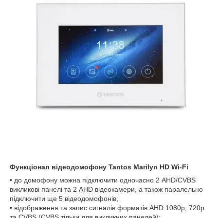
Функціонал відеодомофону Tantos Marilyn HD Wi-Fi
• до домофону можна підключити одночасно 2 AHD/CVBS
викликові панелі та 2 AHD відеокамери, а також паралельно
підключити ще 5 відеодомофонів;
• відображення та запис сигналів форматів AHD 1080p, 720p
та CVBS (CVBS тільки для викликних панелей);