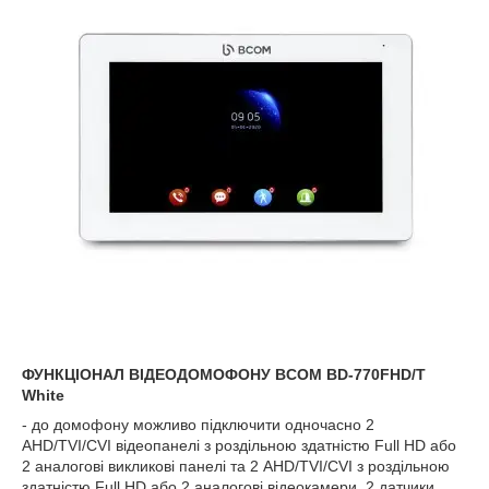
ФУНКЦІОНАЛ ВІДЕОДОМОФОНУ BCOM BD-770FHD/T
White
- до домофону можливо підключити одночасно 2
AHD/TVI/CVI відеопанелі з роздільною здатністю Full HD або
2 аналогові викликові панелі та 2 AHD/TVI/CVI з роздільною
здатністю Full HD або 2 аналогові відеокамери, 2 датчики