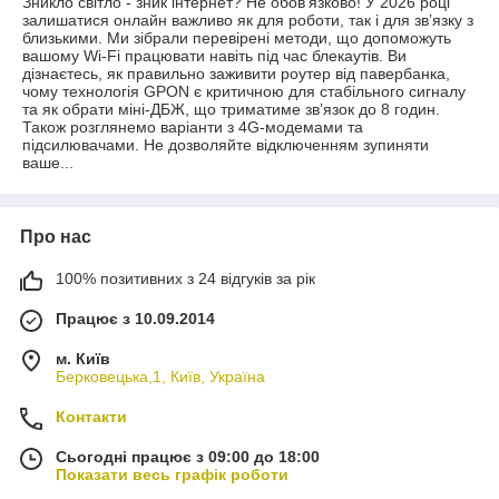
Зникло світло - зник інтернет? Не обов'язково! У 2026 році
залишатися онлайн важливо як для роботи, так і для зв’язку з
близькими. Ми зібрали перевірені методи, що допоможуть
вашому Wi-Fi працювати навіть під час блекаутів. Ви
дізнаєтесь, як правильно заживити роутер від павербанка,
чому технологія GPON є критичною для стабільного сигналу
та як обрати міні-ДБЖ, що триматиме зв’язок до 8 годин.
Також розглянемо варіанти з 4G-модемами та
підсилювачами. Не дозволяйте відключенням зупиняти
ваше...
Про нас
100% позитивних з 24 відгуків за рік
Працює з 10.09.2014
м. Київ
Берковецька,1, Київ, Україна
Контакти
Сьогодні працює з 09:00 до 18:00
Показати весь графік роботи