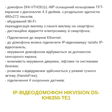
- домофон DHI-VTH2611L-WP оснащений кольоровим TFT-
екраном з діагоналлю 4.3 дюймів, з роздільною здатністю
480х272 пікселів;
- вбудований Wi-Fi:
переадресація виклику з панелі виклику на смартфон;
- дистанційне відкриття електрозамку зі смартфона;
- Підключення до мережі Ethernet;
- до домофона можна підключити IP-відеокамеру та/або IP-
відеопанель;
- керування домофоном відбувається за допомогою
сенсорного екрана;
- можливість керування дверима, ліфтами та системами
безпеки;
- розмова з відвідувачем здійснюється у режимі гучного
зв'язку (HandsFree);
- підключення 4 охоронних датчиків;
IP-ВІДЕОДОМОФОН HIKVISION DS-
KH6350-TE1