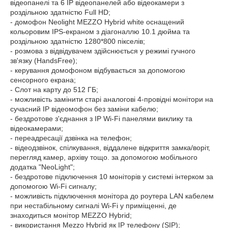
відеопанелі та 6 IP відеопанелей або відеокамери з
роздільною здатністю Full HD;
- домофон Neolight MEZZO Hybrid white оснащений
кольоровим IPS-екраном з діагоналлю 10.1 дюйма та
роздільною здатністю 1280*800 пікселів;
- розмова з відвідувачем здійснюється у режимі гучного
зв'язку (HandsFree);
- керування домофоном відбувається за допомогою
сенсорного екрана;
- Слот на карту до 512 ГБ;
- можливість замінити старі аналогові 4-провідні монітори на
сучасний IP відеомофон без заміни кабелю;
- бездротове з'єднання з IP Wi-Fi панелями виклику та
відеокамерами;
- переадресації дзвінка на телефон;
- відеодзвінок, спілкування, віддалене відкриття замка/воріт,
перегляд камер, архіву тощо. за допомогою мобільного
додатка "NeoLight";
- бездротове підключення 10 моніторів у системі інтерком за
допомогою Wi-Fi сигналу;
- можливість підключення монітора до роутера LAN кабелем
при нестабільному сигналі Wi-Fi у приміщенні, де
знаходиться монітор MEZZO Hybrid;
- використання Mezzo Hybrid як IP телефону (SIP);