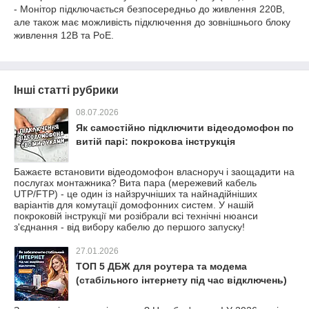
- Монітор підключається безпосередньо до живлення 220В,
але також має можливість підключення до зовнішнього блоку
живлення 12B та PoE.
Інші статті рубрики
08.07.2026
Як самостійно підключити відеодомофон по
витій парі: покрокова інструкція
Бажаєте встановити відеодомофон власноруч і заощадити на
послугах монтажника? Вита пара (мережевий кабель
UTP/FTP) - це один із найзручніших та найнадійніших
варіантів для комутації домофонних систем. У нашій
покроковій інструкції ми розібрали всі технічні нюанси
з'єднання - від вибору кабелю до першого запуску!
27.01.2026
ТОП 5 ДБЖ для роутера та модема
(стабільного інтернету під час відключень)