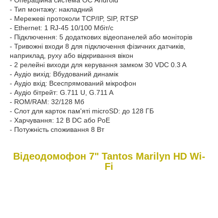
- Операційна система ОС Android
- Тип монтажу: накладний
- Мережеві протоколи TCP/IP, SIP, RTSP
- Ethernet: 1 RJ-45 10/100 Мбіт/с
- Підключення: 5 додаткових відеопанелей або моніторів
- Тривожні входи 8 для підключення фізичних датчиків,
наприклад, руху або відкривання вікон
- 2 релейні виходи для керування замком 30 VDC 0.3 A
- Аудіо вихід: Вбудований динамік
- Аудіо вхід: Всеспрямований мікрофон
- Аудіо бітрейт: G.711 U, G.711 A
- ROM/RAM: 32/128 Мб
- Слот для карток пам'яті microSD: до 128 ГБ
- Харчування: 12 В DC або PoE
- Потужність споживання 8 Вт
Відеодомофон 7" Tantos Marilyn HD Wi-
Fi