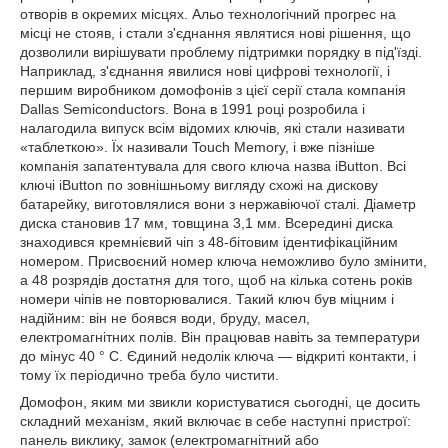
отворів в окремих місцях. Альо технологічний прогрес на
місці не стояв, і стали з'єднання являтися нові рішення, що
дозволили вирішувати проблему підтримки порядку в під'їзді.
Наприклад, з'єднання явилися нові цифрові технології, і
першим виробником домофонів з цієї серії стала компанія
Dallas Semiconductors. Вона в 1991 році розробила і
налагодила випуск всім відомих ключів, які стали називати
«таблеткою». Їх називали Touch Memory, і вже пізніше
компанія запатентувала для свого ключа назва iButton. Всі
ключі iButton по зовнішньому вигляду схожі на дискову
батарейку, виготовлялися вони з нержавіючої сталі. Діаметр
диска становив 17 мм, товщина 3,1 мм. Всередині диска
знаходився кремнієвий чіп з 48-бітовим ідентифікаційним
номером. Присвоєний номер ключа неможливо було змінити,
а 48 розрядів достатня для того, щоб на кілька сотень років
номери чіпів не повторювалися. Такий ключ був міцним і
надійним: він не боявся води, бруду, масел,
електромагнітних полів. Він працював навіть за температури
до мінус 40 ° С. Єдиний недолік ключа ― відкриті контакти, і
тому їх періодично треба було чистити.
Домофон, яким ми звикли користуватися сьогодні, це досить
складний механізм, який включає в себе наступні пристрої:
панель виклику, замок (електромагнітний або