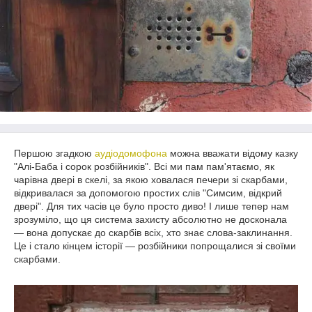
Першою згадкою
аудіодомофона
можна вважати відому казку
"Алі-Баба і сорок розбійників". Всі ми пам пам'ятаємо, як
чарівна двері в скелі, за якою ховалася печери зі скарбами,
відкривалася за допомогою простих слів "Симсим, відкрий
двері". Для тих часів це було просто диво! І лише тепер нам
зрозуміло, що ця система захисту абсолютно не досконала
― вона допускає до скарбів всіх, хто знає слова-заклинання.
Це і стало кінцем історії ― розбійники попрощалися зі своїми
скарбами.