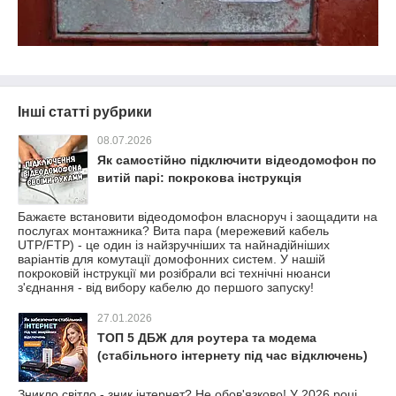
Інші статті рубрики
08.07.2026
Як самостійно підключити відеодомофон по
витій парі: покрокова інструкція
Бажаєте встановити відеодомофон власноруч і заощадити на
послугах монтажника? Вита пара (мережевий кабель
UTP/FTP) - це один із найзручніших та найнадійніших
варіантів для комутації домофонних систем. У нашій
покроковій інструкції ми розібрали всі технічні нюанси
з'єднання - від вибору кабелю до першого запуску!
27.01.2026
ТОП 5 ДБЖ для роутера та модема
(стабільного інтернету під час відключень)
Зникло світло - зник інтернет? Не обов'язково! У 2026 році