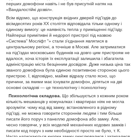
перших домофони навіть і не був присутній натяк на
«Вандалостійкі дозвіл».
Всім відомо, що конструкція вхідних дверей під'їздів до
вісімдесятих років ХХ століття відповідала тільки одному і
єдиному вимогу: це наявність тепла у приміщенні під'їзду.
Найперші примітивні й недорогі пристрої під назвою
«Система" Мосліфт "» стали з'єднання являтися в
центральному регіоні, а точніше в Москві. Але затриматися
на під'їздах московських будинків на довго цим пристроям не
вдалося, хоча історія їх експлуатації залишила і збагатила
адміністрацію міста безцінним досвідом. Дуже низька ціна так
званого домофона була єдиною позитивною стороною цього
пристрою. І, відповідно, майже відразу стало ясно, що
причини, за якими має існувати домофон, діляться на дві
основні складові ― це технологічну і психологічну.
Психологічна складова.
Що збільшується з кожним роком
кількість мешканців у комуналках і квартирах ніяк не могла
зрозуміти: чому код від замку, встановленого в рідному
під'їзді, не можна говорити стороннім людям і тим більше
писати його поруч з панеллю домофона або замку. Але,
чесно говорячи, у всіх моделей механічних кодових замків і
писати код поруч з ним необхідності просто не було, т. К.
Часто натискаються кнопки замку окислювалися і затиралися