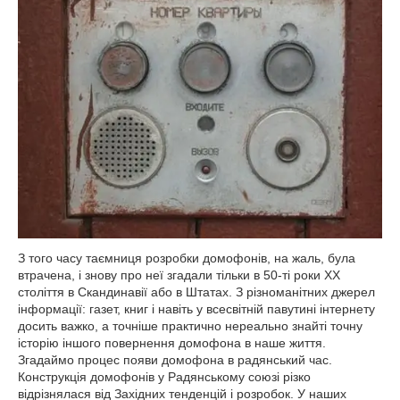
З того часу таємниця розробки домофонів, на жаль, була
втрачена, і знову про неї згадали тільки в 50-ті роки ХХ
століття в Скандинавії або в Штатах. З різноманітних джерел
інформації: газет, книг і навіть у всесвітній павутині інтернету
досить важко, а точніше практично нереально знайті точну
історію іншого повернення домофона в наше життя.
Згадаймо процес появи домофона в радянський час.
Конструкція домофонів у Радянському союзі різко
відрізнялася від Західних тенденцій і розробок. У наших