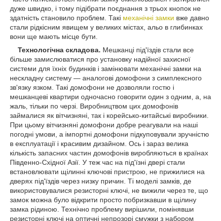
дуже швидко, і тому підібрати поєднання з трьох кнопок не
здатність становило проблем. Такі
механічні замки
вже давно
стали рідкісним явищем у великих містах, альо в глибинках
вони ще мають місце бути.
Технологічна складова.
Мешканці під'їздів стали все
більше замислюватися про установку надійної захисної
системи для їхніх будинків і замінювати механічні замки на
нескладну систему ― аналогові домофони з симплексного
зв'язку язком. Такі домофони не дозволяли гостю і
мешканцеві квартири одночасно говорити один з одним, а, на
жаль, тільки по черзі. Виробництвом цих домофонів
займалися як вітчизняні, так і корейсько-китайські виробники.
При цьому вітчизняні домофони добре реагували на наші
погодні умови, а імпортні домофони підкуповували зручністю
в експлуатації і красивим дизайном. Ось і зараз велика
кількість запасних частин домофонів виробляються в країнах
Південно-Східної Азії. У теж час на під'їзні двері стали
встановлювати щілинні ключові пристрою, не прижилися на
дверях під'їздів через низку причин. Ті моделі замків, де
використовувалися резисторні ключі, не вижили через те, що
замок можна було відкрити просто побризкавши в щілину
замка рідиною. Технічно проблему вирішили, помінявши
резисторні ключі на оптичні непрозорі смужки з набором