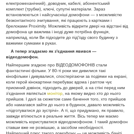
електромеханічний), доводчик, кабелі, абонентський
комплект (трубки), ключі, супутні матеріали. Зараз
встановлюються і найсучасніші домофони ― з можливістю
безконтактного зчитування, які працюють з картками і
брелоками Proximity. Можливість відкрити двері на відстані від
домофона це важлива і іноді дуже потрібна функція,
наприклад, коли Ви підходите до під'їзду свого будинку з
важкими сумками в руках.
А тепер згадаємо як з'єднання явився ―
відеодомофон.
Найпершим згадкою про ВІДЕОДОМОФОНІВ стали
фантастичні фільми. У 80-ті роки ми дивилися такі
кінофільми і дивувалися, спостерігаючи за подіями на екрані,
коли герой кінокартини перебуває вдома і раптом чує
приємний дзвінок, підходить до дверей, а на стіні перед ним
з'єднання являється
монітор
, на якому видно хто до нього
прийшов. І далі за сюжетом саме бачення того, хто прийшов
або намагався зайти до нього в будинок, давало можливість
«підготуватися до зустрічі». А ті, що придумано, як правило,
завжди втілюється в реальне життя. Вісь тепер ми маємо
можливість користуватися відеодомофоном. І такий домофон
ставши вже не розкішшю, а засобом необхідності.
Найперший плюс такого домофону ― це можливість бачіті