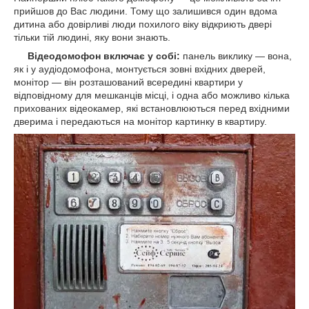
прийшов до Вас людини. Тому що залишився один вдома
дитина або довірливі люди похилого віку відкриють двері
тільки тій людині, яку вони знають.
Відеодомофон включає у собі:
панель виклику ― вона,
як і у аудіодомофона, монтується зовні вхідних дверей,
монітор ― він розташований всередині квартири у
відповідному для мешканців місці, і одна або можливо кілька
прихованих відеокамер, які встановлюються перед вхідними
дверима і передаються на монітор картинку в квартиру.