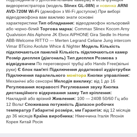
видеорегистратора (модель
Slinex GL-08N
) и
новинка
ARNI
AVD-720M Wi-Fi
(домофон з Wi-Fi доступом).При виборі
відеодомофона вам важливо знати основні
характеристики:
Тип обладнання:
відеодомофон кольоровий
або чорно-білий
Торгова марка:
Commax Slinex Kocom Arny
Qualvision Atis Aiphone JK Elvox AIPHONE Gira Siedle In-Home
ABB-Welcome RITTO — Merten Legrand Celiane Jung intercom
Vimar BTicino Axolute Whice & Nighter
Модель
Кількість
підключаються панелей Кількість підключаються камер
Розмір дисплея (діагональ) Тип дисплея Розмова з
відвідувачем
По переговорної трубці або Hands Free(вільні
руки)
Є блок пам'яті
Підключення додаткової аудіотрубки
Підключення паралельного
монітора
Кнопки управління:
Механічні або сенсорні
Мелодія виклику:
від 1 до 16
Регулювання яскравості Регулювання звуку Кнопка
дистанційного відкривання замку Тип кріплення:
Накладній або врізний
Живлення:
100 — 240В 50/60 Гц або
12 Вольт
Споживана потужність
Діапазон робочих
температур
Габаритні розміри, мм
Гарантія:
від 12 місяців
до 36 місяців
Країна виробника:
Німеччина Італія Японія
Корея Китай Росія