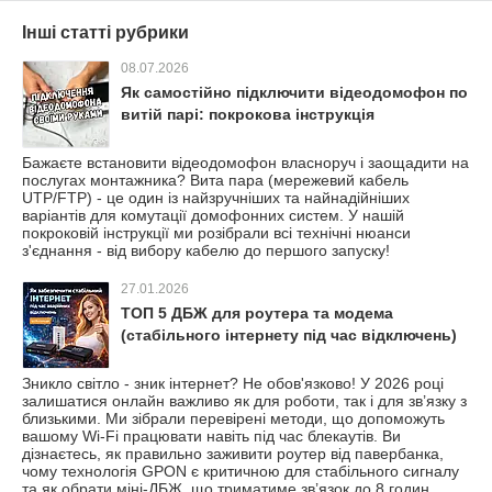
Інші статті рубрики
08.07.2026
Як самостійно підключити відеодомофон по
витій парі: покрокова інструкція
Бажаєте встановити відеодомофон власноруч і заощадити на
послугах монтажника? Вита пара (мережевий кабель
UTP/FTP) - це один із найзручніших та найнадійніших
варіантів для комутації домофонних систем. У нашій
покроковій інструкції ми розібрали всі технічні нюанси
з'єднання - від вибору кабелю до першого запуску!
27.01.2026
ТОП 5 ДБЖ для роутера та модема
(стабільного інтернету під час відключень)
Зникло світло - зник інтернет? Не обов'язково! У 2026 році
залишатися онлайн важливо як для роботи, так і для зв’язку з
близькими. Ми зібрали перевірені методи, що допоможуть
вашому Wi-Fi працювати навіть під час блекаутів. Ви
дізнаєтесь, як правильно заживити роутер від павербанка,
чому технологія GPON є критичною для стабільного сигналу
та як обрати міні-ДБЖ, що триматиме зв’язок до 8 годин.