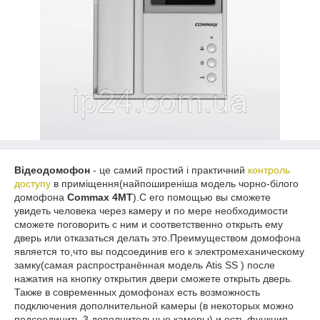
Відеодомофон
- це самий простий і практичний
контроль
доступу
в приміщення(найпоширеніша модель чорно-білого
домофона
Commax 4MT
).С его помощью вы сможете
увидеть человека через камеру и по мере необходимости
сможете поговорить с ним и соответственно открыть ему
дверь или отказаться делать это.Преимуществом домофона
является то,что вы подсоединив его к электромеханическому
замку(самая распространённая модель Atis SS ) после
нажатия на кнопку открытия двери сможете открыть дверь.
Также в современных домофонах есть возможность
подключения дополнительной камеры (в некоторых можно
подсоединить 3 дополнительные камеры) и есть функция