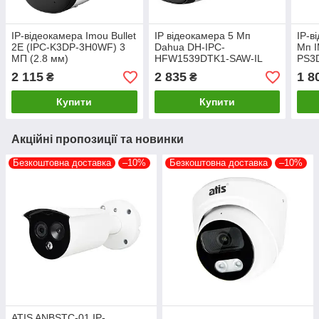
IP-відеокамера Imou Bullet
IP відеокамера 5 Мп
IP-в
2E (IPC-K3DP-3H0WF) 3
Dahua DH-IPC-
Мп I
МП (2.8 мм)
HFW1539DTK1-SAW-IL
PS3D
(2.8мм) з Wi-Fi та
для 
2 115
2 835
1 8
₴
₴
подвійним освітленням
віде
для системи
Купити
Купити
відеоспостереження
Акційні пропозиції та новинки
Безкоштовна доставка
–10%
Безкоштовна доставка
–10%
ATIS ANBSTC-01 IP-