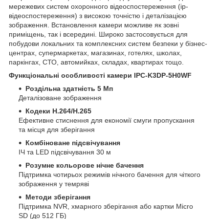
мережевих систем охоронного відеоспостереження (ip-
відеоспостереження) з високою точністю і деталізацією
зображення. Встановлення камери можливе як зовні
приміщень, так і всередині. Широко застосовується для
побудови локальних та комплексних систем безпеки у бізнес-
центрах, супермаркетах, магазинах, готелях, школах,
паркінгах, СТО, автомийках, складах, квартирах тощо.
Функціональні особливості камери IPC-K3DP-5H0WF
Роздільна здатність 5 Мп
Деталізоване зображення
Кодеки H.264/H.265
Ефективне стиснення для економії смуги пропускання
та місця для зберігання
Комбіноване підсвічування
ІЧ та LED підсвічування 30 м
Розумне кольорове нічне бачення
Підтримка чотирьох режимів нічного бачення для чіткого
зображення у темряві
Методи зберігання
Підтримка NVR, хмарного зберігання або картки Micro
SD (до 512 ГБ)