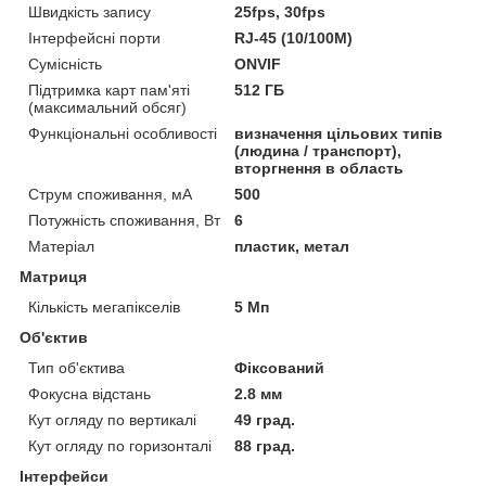
Швидкість запису
25fps, 30fps
Інтерфейсні порти
RJ-45 (10/100M)
Сумісність
ONVIF
Підтримка карт пам'яті
512 ГБ
(максимальний обсяг)
Функціональні особливості
визначення цільових типів
(людина / транспорт),
вторгнення в область
Струм споживання, мА
500
Потужність споживання, Вт
6
Матеріал
пластик, метал
Матриця
Кількість мегапікселів
5 Мп
Об'єктив
Тип об'єктива
Фіксований
Фокусна відстань
2.8 мм
Кут огляду по вертикалі
49 град.
Кут огляду по горизонталі
88 град.
Інтерфейси