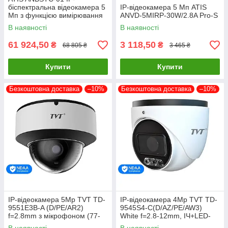
біспектральна відеокамера 5
IP-відеокамера 5 Мп ATIS
Мп з функцією вимірювання
ANVD-5MIRP-30W/2.8A Pro-S
температури тіла
В наявності
В наявності
61 924,50
3 118,50
₴
₴
68 805 ₴
3 465 ₴
Купити
Купити
Безкоштовна доставка
–10%
Безкоштовна доставка
–10%
IP-відеокамера 5Mp TVT TD-
IP-відеокамера 4Mp TVT TD-
9551E3B-A (D/PE/AR2)
9545S4-C(D/AZ/PE/AW3)
f=2.8mm з мікрофоном (77-
White f=2.8-12mm, ІЧ+LED-
00341)
підсвічування, з мікрофоном