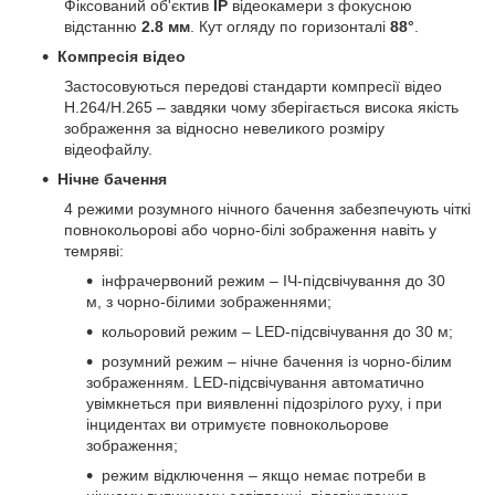
Фіксований об'єктив
IP
відеокамери з фокусною
відстанню
2.8 мм
. Кут огляду по горизонталі
88°
.
Компресія відео
Застосовуються передові стандарти компресії відео
H.264/H.265 – завдяки чому зберігається висока якість
зображення за відносно невеликого розміру
відеофайлу.
Нічне бачення
4 режими розумного нічного бачення забезпечують чіткі
повнокольорові або чорно-білі зображення навіть у
темряві:
інфрачервоний режим – ІЧ-підсвічування до 30
м, з чорно-білими зображеннями;
кольоровий режим – LED-підсвічування до 30 м;
розумний режим – нічне бачення із чорно-білим
зображенням. LED-підсвічування автоматично
увімкнеться при виявленні підозрілого руху, і при
інцидентах ви отримуєте повнокольорове
зображення;
режим відключення – якщо немає потреби в