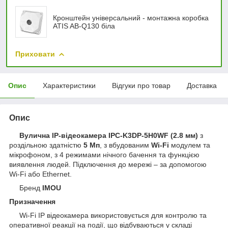
Кронштейн універсальний - монтажна коробка
ATIS AB-Q130 біла
Приховати
Опис
Характеристики
Відгуки про товар
Доставка
Опис
Вулична IP-відеокамера IPC-K3DP-5H0WF (2.8 мм)
з
роздільною здатністю
5 Мп
, з вбудованим
Wi-Fi
модулем та
мікрофоном, з 4 режимами нічного бачення та функцією
виявлення людей. Підключення до мережі – за допомогою
Wi-Fi або Ethernet.
Бренд
IMOU
Призначення
Wi-Fi IP відеокамера використовується для контролю та
оперативної реакції на події, що відбуваються у складі