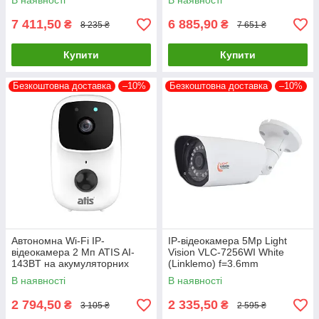
В наявності
В наявності
(77-00372)
7 411,50
6 885,90
₴
₴
8 235 ₴
7 651 ₴
Купити
Купити
Безкоштовна доставка
–10%
Безкоштовна доставка
–10%
Автономна Wi-Fi IP-
IP-відеокамера 5Mp Light
відеокамера 2 Мп ATIS AI-
Vision VLC-7256WI White
143BT на акумуляторних
(Linklemo) f=3.6mm
батареях з підтримкою Tuya
В наявності
В наявності
Smart
2 794,50
2 335,50
₴
₴
3 105 ₴
2 595 ₴