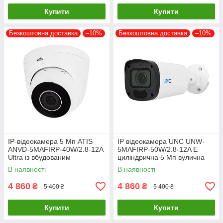
Купити
Купити
Безкоштовна доставка
–10%
Безкоштовна доставка
–10%
IP-відеокамера 5 Мп ATIS
IP відеокамера UNC UNW-
ANVD-5MAFIRP-40W/2.8-12A
5MAFIRP-50W/2.8-12A E
Ultra із вбудованим
циліндрична 5 Мп вулична
мікрофоном для системи
для відеоспостереження з
В наявності
В наявності
моторизованим об'єктивом
4 860
4 860
₴
₴
5 400 ₴
5 400 ₴
Купити
Купити