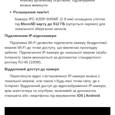
нічному вуличному освітленні, підсвічування
можна вимкнути.
Розширення пам'яті
Камера IPC-K3DP-5H0WF (2.8 мм) оснащена слотом
під
MicroSD карту до 512 ГБ
(купується окремо) для
локального зберігання записів.
Підключення IP-відеокамери
Підтримка Wi-Fi дозволяє підключити камеру бездротової
мережі Wi-Fi до точки доступу, що виключає прокладку
кабелю. Підключення IP-камери до локальної мережі та/або
Інтернету також виконується за допомогою стандартного
роз'єму RJ-45 (100M).
Віддалений доступ до камери
Переглянути відео з встановленої IP-камери можна з
локальної мережі, але також з будь-якої точки світу, де є
Інтернет. Віддалений доступ до відеозображення IP-камери,
крім комп'ютера та ноутбука, можливий за допомогою
планшета або смартфона під керуванням
iOS | Android
.