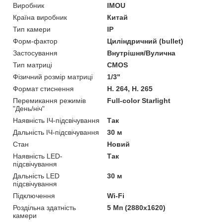
Виробник
IMOU
Країна виробник
Китай
Тип камери
IP
Форм-фактор
Циліндричний (bullet)
Застосування
Внутрішня/Вулична
Тип матриці
CMOS
Фізичний розмір матриці
1/3"
Формат стиснення
H. 264, H. 265
Перемикання режимів
Full-color Starlight
"День/ніч"
Наявність ІЧ-підсвічування
Так
Дальність ІЧ-підсвічування
30 м
Стан
Новий
Наявність LED-
Так
підсвічування
Дальність LED
30 м
підсвічування
Підключення
Wi-Fi
Роздільна здатність
5 Мп (2880x1620)
камери