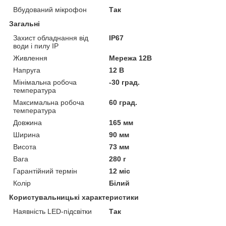
Вбудований мікрофон
Так
Загальні
Захист обладнання від
IP67
води і пилу IP
Живлення
Мережа 12В
Напруга
12 В
Мінімальна робоча
-30 град.
температура
Максимальна робоча
60 град.
температура
Довжина
165 мм
Ширина
90 мм
Висота
73 мм
Вага
280 г
Гарантійний термін
12 міс
Колір
Білий
Користувальницькі характеристики
Наявність LED-підсвітки
Так