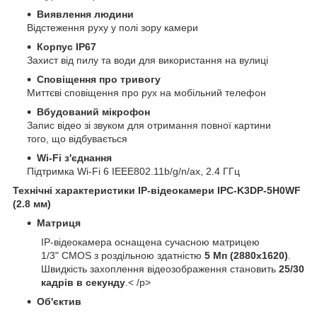
Виявлення людини
Відстеження руху у полі зору камери
Корпус IP67
Захист від пилу та води для використання на вулиці
Сповіщення про тривогу
Миттєві сповіщення про рух на мобільний телефон
Вбудований мікрофон
Запис відео зі звуком для отримання повної картини
того, що відбувається
Wi-Fi з'єднання
Підтримка Wi-Fi 6 IEEE802.11b/g/n/ax, 2.4 ГГц
Технічні характеристики IP-відеокамери IPC-K3DP-5H0WF
(2.8 мм)
Матриця
IP-відеокамера оснащена сучасною матрицею
1/3" CMOS з роздільною здатністю
5 Мп (2880x1620)
.
Швидкість захоплення відеозображення становить
25/30
кадрів в секунду
.< /p>
Об'єктив