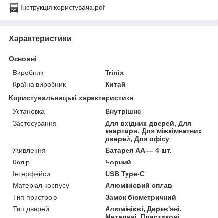
Інструкція користувача.pdf
Характеристики
Основні
Виробник
Trinix
Країна виробник
Китай
Користувальницькі характеристики
Установка
Внутрішнє
Застосування
Для вхідних дверей, Для
квартири, Для міжкімнатних
дверей, Для офісу
Живлення
Батарея AA — 4 шт.
Колір
Чорний
Інтерфейси
USB Type-C
Матеріал корпусу
Алюмінієвий сплав
Тип пристрою
Замок біометричний
Тип дверей
Алюмінієві, Дерев'яні,
Металеві, Пластикові