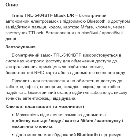
Опис
Trinix TRL-5404BTF Black L/R
– біометричний
автономний електрозамок з підтримкою Bluetooth, з доступом
за відбитком пальця, кодом, карткою Mifare, ключем, через
застосунок TTLock. Встановлення на лівобічні / правобічні
двері.
Застосування
Біометричний замок TRL-5404BTF використовується в
системах контролю доступу для обмеження доступу до
контрольованих приміщень за відбитком пальця,
безконтактної RFID-карти або за допомогою введення коду.
Підходить для встановлення на обмеження доступу до
кабінетів, офісів, серверних, складів – скрізь, де потрібна
надійність. Біометричний сканер відбитків забезпечує високу
точність автентифікації відвідувача.
Ключові властивості та можливості
Можливість відімкнення замка за допомогою:
відбитку пальця / коду / картки Mifare / застосунку /
механічного ключа.
Дана модель має вбудований
Bluetooth
і підтримує