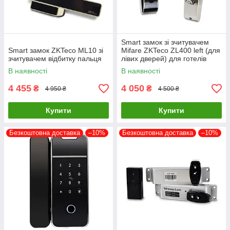
Smart замок зі зчитувачем
Smart замок ZKTeco ML10 зі
Mifare ZKTeco ZL400 left (для
зчитувачем відбитку пальця
лівих дверей) для готелів
В наявності
В наявності
4 455
4 050
₴
₴
4 950 ₴
4 500 ₴
Купити
Купити
Безкоштовна доставка
–10%
Безкоштовна доставка
–10%