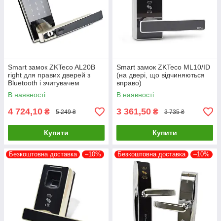
Smart замок ZKTeco AL20B
Smart замок ZKTeco ML10/ID
right для правих дверей з
(на двері, що відчиняються
Bluetooth і зчитувачем
вправо)
відбитку пальця
В наявності
В наявності
4 724,10
3 361,50
₴
₴
5 249 ₴
3 735 ₴
Купити
Купити
Безкоштовна доставка
–10%
Безкоштовна доставка
–10%