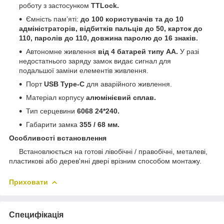
роботу з застосунком
TTLock.
Ємність пам’яті:
до 100 користувачів та до 10
адміністраторів, відбитків пальців до 50, карток до
110, паролів до 110, довжина паролю до 16 знаків.
Автономне живлення
від 4 батарей типу АА.
У разі
недостатнього заряду замок видає сигнал для
подальшої заміни елементів живлення.
Порт
USB Type-C
для аварійного живлення.
Матеріал корпусу
алюмінієвий сплав.
Тип серцевини
6068 24*240.
Габарити замка
355 / 68 мм.
Особливості встановлення
Встановлюється на готові лівобічні / правобічні, металеві,
пластикові або дерев'яні двері врізним способом монтажу.
Приховати
Специфікація