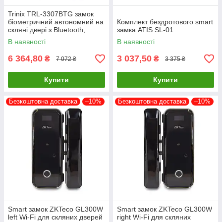
Trinix TRL-3307BTG замок
біометричний автономний на
Комплект бездротового smart
скляні двері з Bluetooth,
замка ATIS SL-01
зчитувачем відбитків пальців і
В наявності
В наявності
карт Mifare
6 364,80
3 037,50
₴
₴
7 072 ₴
3 375 ₴
Купити
Купити
Безкоштовна доставка
–10%
Безкоштовна доставка
–10%
Smart замок ZKTeco GL300W
Smart замок ZKTeco GL300W
left Wi-Fi для скляних дверей
right Wi-Fi для скляних