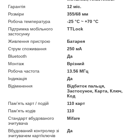
Гарантія
12 міс.
Розміри
355/68 мм
Робоча температура
-25 °C ~ +70 °C
Підтримка мобільного
TTLock
застосунку
Живлення пристрою
Батарея
Струм споживання
250 мА
Bluetooth
Да
Монтаж
Врізний
Робоча частота
13.56 МГц
Індикація
Да
Відімкнення
Відбиток пальця,
Застосунок, Карта, Ключ,
Код
Пам'ять карт / подій
110 карт
Пам'ять кодів
110
Стандарт вбудованого
Mifare
зчитувача
Вбудований контролер зі
Да
зчитувачем карт/ключів