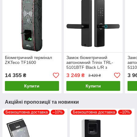
Біометричний термінал
Замок біометричний
Замо
ZKTeco TF1600
автономний Trinix TRL-
авто
5101BTF Black L/R з
5110
Bluetooth, зчитувачем
Blue
14 355
3 249
3 9
₴
₴
3 420 ₴
відбитків пальців і карт
відб
Mifare (65-00079)
Mifa
Купити
Купити
Акційні пропозиції та новинки
Безкоштовна доставка
–10%
Безкоштовна доставка
–10%