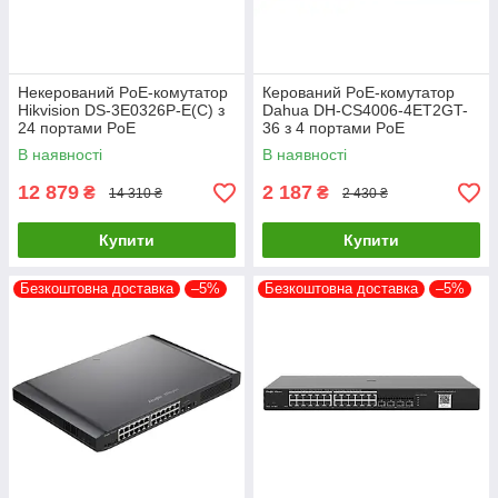
Некерований PoE-комутатор
Керований PoE-комутатор
Hikvision DS-3E0326P-E(C) з
Dahua DH-CS4006-4ET2GT-
24 портами PoE
36 з 4 портами PoE
В наявності
В наявності
12 879
2 187
₴
₴
14 310 ₴
2 430 ₴
Купити
Купити
Безкоштовна доставка
–5%
Безкоштовна доставка
–5%