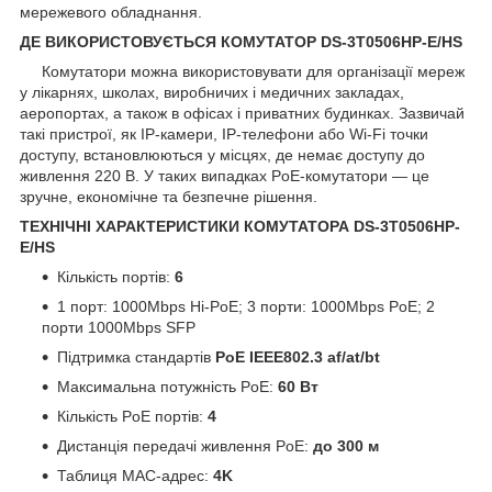
мережевого обладнання.
ДЕ ВИКОРИСТОВУЄТЬСЯ КОМУТАТОР DS-3T0506HP-E/HS
Комутатори можна використовувати для організації мереж
у лікарнях, школах, виробничих і медичних закладах,
аеропортах, а також в офісах і приватних будинках. Зазвичай
такі пристрої, як IP-камери, IP-телефони або Wi-Fi точки
доступу, встановлюються у місцях, де немає доступу до
живлення 220 В. У таких випадках PoE-комутатори — це
зручне, економічне та безпечне рішення.
ТЕХНІЧНІ ХАРАКТЕРИСТИКИ КОМУТАТОРА DS-3T0506HP-
E/HS
Кількість портів:
6
1 порт: 1000Mbps Hi-PoE; 3 порти: 1000Mbps PoE; 2
порти 1000Mbps SFP
Підтримка стандартів
PoE IEEE802.3 af/at/bt
Максимальна потужність PoE:
60 Вт
Кількість PoE портів:
4
Дистанція передачі живлення PoE:
до 300 м
Таблиця MAC-адрес:
4K