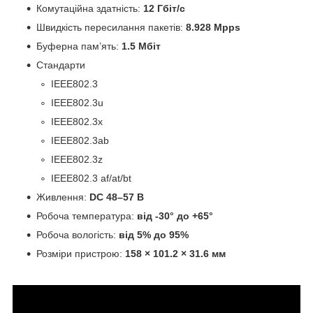
Комутаційна здатність:
12 Гбіт/с
Швидкість пересилання пакетів:
8.928 Mpps
Буферна пам’ять:
1.5 Мбіт
Стандарти
IEEE802.3
IEEE802.3u
IEEE802.3x
IEEE802.3ab
IEEE802.3z
IEEE802.3 af/at/bt
Живлення:
DC 48–57 В
Робоча температура:
від -30° до +65°
Робоча вологість:
від 5% до 95%
Розміри пристрою:
158 × 101.2 × 31.6 мм