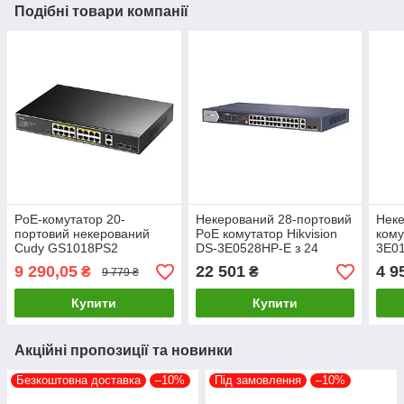
Подібні товари компанії
PoE-комутатор 20-
Некерований 28-портовий
Неке
портовий некерований
PoE комутатор Hikvision
кому
Cudy GS1018PS2
DS-3E0528HP-E з 24
3E01
гігабітний з 16 портами
портами PoE
PoE
9 290,05
22 501
4 9
₴
₴
9 779 ₴
PoE+, 200W
Купити
Купити
Акційні пропозиції та новинки
Безкоштовна доставка
–10%
Під замовлення
–10%