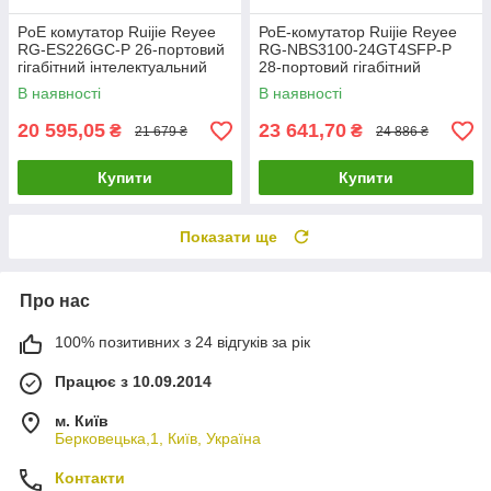
PoE комутатор Ruijie Reyee
РоЕ-комутатор Ruijie Reyee
RG-ES226GC-P 26-портовий
RG-NBS3100-24GT4SFP-P
гігабітний інтелектуальний
28-портовий гігабітний
хмарний керований
В наявності
В наявності
20 595,05
23 641,70
₴
₴
21 679 ₴
24 886 ₴
Купити
Купити
Показати ще
Про нас
100% позитивних з 24 відгуків за рік
Працює з 10.09.2014
м. Київ
Берковецька,1, Київ, Україна
Контакти