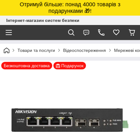
Отримуй більше: понад 4000 товарів з
подарунками 🎁!
Інтернет-магазин систем безпеки
Товари та послуги
Відеоспостереження
Мережеві ко
Безкоштовна доставка
Подарунок