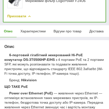
Мережевий фільтр LogicPower F24U6
Приховати
Опис
Характеристики
Відгуки про товар
Доставка
Опис
6-портовий гігабітний некерований Hi-PoE
комутатор DS-3T0506HP-E/HS
з 4 портами PoE та 2 портами
SFP, які можуть розпізнавати та подавати живлення
пристроям, що відповідають стандарту IEEE 802.3af/at/bt (Wi-
Fi точка доступу, IP-телефон, IP-камера тощо).
Бренд:
Hikvision
ЩО ТАКЕ PoE
Power over Ethernet (PoE)
— живлення через Ethernet —
оптимізує встановлення таких мережевих пристроїв, як IP-
телефон, бездротова точка доступу або IP-камера. Передача
живлення через Ethernet зменшує час і вартість монтажу