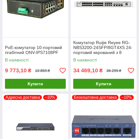
Комутатор Ruijie Reyee RG-
PoE-комутатор 10-портовий
NBS3200-24SFP/8GT4XS 24-
гігабітний ONV-IPS7108PF
портовий керований з 8
комбінованими портами
В наявності
В наявності
9 773,10
34 469,10
₴
₴
10 859 ₴
38 299 ₴
Купити
Купити
Адресна доставка
–10%
Безкоштовна доставка
–10%