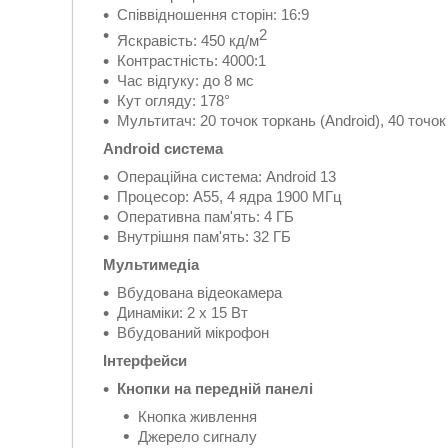
Співвідношення сторін: 16:9
2
Яскравість: 450 кд/м
Контрастність: 4000:1
Час відгуку: до 8 мс
Кут огляду: 178°
Мультитач: 20 точок торкань (Android), 40 точо
Android система
Операційна система: Android 13
Процесор: A55, 4 ядра 1900 МГц
Оперативна пам'ять: 4 ГБ
Внутрішня пам'ять: 32 ГБ
Мультимедіа
Вбудована відеокамера
Динаміки: 2 x 15 Вт
Вбудований мікрофон
Інтерфейси
Кнопки на передній панелі
Кнопка живлення
Джерело сигналу