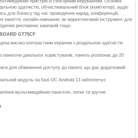
тимедійний пристрій із сенсорним керуванням. Основні
дільною здатністю, обчислювальний блок (комп'ютер), аудіо
сь для бізнесу під час проведення нарад, конференцій,
ивні заняття, онлайн-навчання; як маркетинговий інструмент для
ведення рекламних кампаній тощо.
INTBOARD GT75CF
ащена високо контрастним екраном з роздільною здатністю
з панеллю декількох користувачів, панель розпізнає до 20
ися для обмеження доступу до панелі, що дає додатковий
альний модуль на базі ОС Android 13 забезпечує
авління мультимедійною панеллю, легке та зручне
W