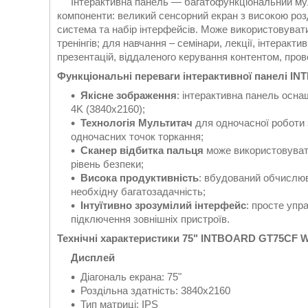
Інтерактивна панель — багатофункціональний муль
компоненти: великий сенсорний екран з високою роз
система та набір інтерфейсів. Може використовувати
тренінгів; для навчання – семінари, лекції, інтеракт
презентацій, віддаленого керування контентом, про
Функціональні переваги інтерактивної панелі 
Якісне зображення
: інтерактивна панель осн
4K (3840x2160);
Технологія Мультитач
для одночасної роботи 
одночасних точок торкання;
Сканер відбитка пальця
може використовуват
рівень безпеки;
Висока продуктивність
: вбудований обчислюв
необхідну багатозадачність;
Інтуїтивно зрозумілий інтерфейс
: просте упр
підключення зовнішніх пристроїв.
Технічні характеристики 75" INTBOARD GT75CF 
Дисплей
Діагональ екрана: 75"
Роздільна здатність: 3840x2160
Тип матриці: IPS