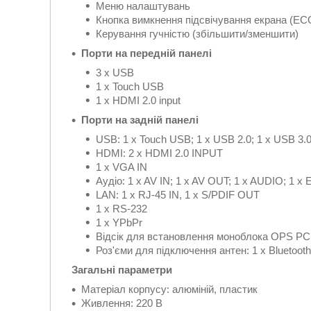
Меню налаштувань
Кнопка вимкнення підсвічування екрана (EC
Керування гучністю (збільшити/зменшити)
Порти на передній панелі
3 x USB
1 x Touch USB
1 x HDMI 2.0 input
Порти на задній панелі
USB: 1 x Touch USB; 1 x USB 2.0; 1 x USB 3.
HDMI: 2 x HDMI 2.0 INPUT
1 x VGA IN
Аудіо: 1 x AV IN; 1 x AV OUT; 1 x AUDIO; 
LAN: 1 x RJ-45 IN, 1 x S/PDIF OUT
1 x RS-232
1 x YPbPr
Відсік для встановлення моноблока OPS PC
Роз'єми для підключення антен: 1 x Bluetooth;
Загальні параметри
Матеріал корпусу: алюміній, пластик
Живлення: 220 В