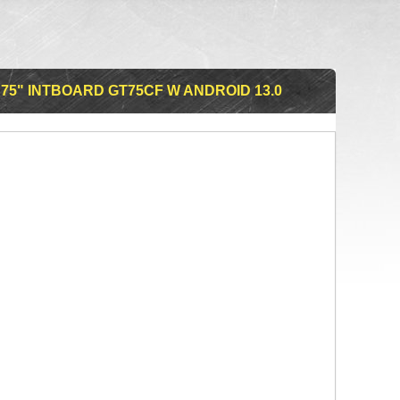
5" INTBOARD GT75CF W ANDROID 13.0