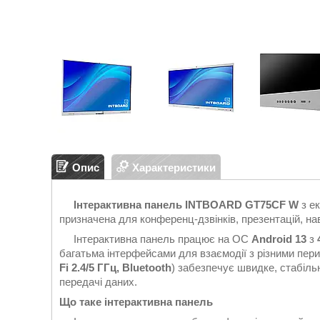
Опис
Характеристики
Інтерактивна панель INTBOARD GT75CF W
з е
призначена для конференц-дзвінків, презентацій, на
Інтерактивна панель працює на ОС
Android 13
з
багатьма інтерфейсами для взаємодії з різними пер
Fi 2.4/5 ГГц, Bluetooth
) забезпечує швидке, стабіль
передачі даних.
Що таке інтерактивна панель