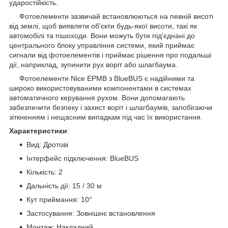
ударостійкість.
Фотоелементи зазвичай встановлюються на певній висоті
від землі, щоб виявляти об'єкти будь-якої висоти, такі як
автомобілі та пішоходи. Вони можуть бути під'єднані до
центрального блоку управління системи, який приймає
сигнали від фотоелементів і приймає рішення про подальші
дії, наприклад, зупинити рух воріт або шлагбаума.
Фотоелементи Nice EPMB з BlueBUS є надійними та
широко використовуваними компонентами в системах
автоматичного керування рухом. Вони допомагають
забезпечити безпеку і захист воріт і шлагбаумів, запобігаючи
зіткненням і нещасним випадкам під час їх використання.
Характеристики
:
Вид: Дротові
Інтерфейс підключення: BlueBUS
Кількість: 2
Дальність дії: 15 / 30 м
Кут приймання: 10°
Застосування: Зовнішнє встановлення
Монтаж: Накладний