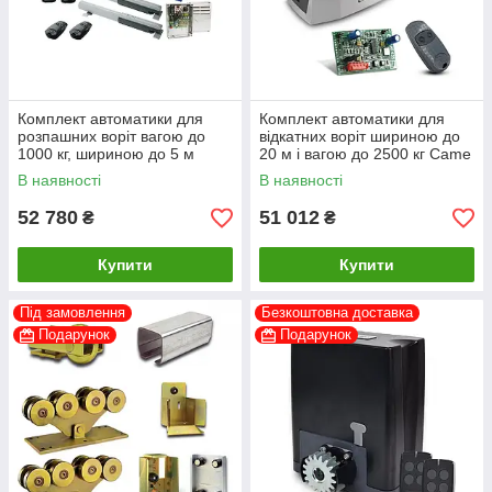
Комплект автоматики для
Комплект автоматики для
розпашних воріт вагою до
відкатних воріт шириною до
1000 кг, шириною до 5 м
20 м і вагою до 2500 кг Came
Came ATI 5024 з приводом
BKV-2500M з приводом з
В наявності
В наявності
інтенсивного використання
магнітними кінцевиками
52 780
51 012
₴
₴
Купити
Купити
Під замовлення
Безкоштовна доставка
Подарунок
Подарунок