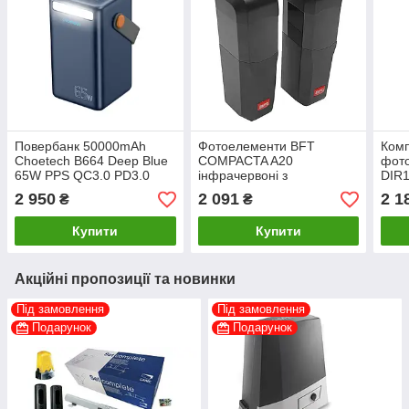
Повербанк 50000mAh
Фотоелементи BFT
Комп
Choetech B664 Deep Blue
COMPACTA A20
фот
65W PPS QC3.0 PD3.0
інфрачервоні з
DIR
LED-ліхтар
поворотними лінзами
2 950
2 091
2 1
₴
₴
Купити
Купити
Акційні пропозиції та новинки
Під замовлення
Під замовлення
Подарунок
Подарунок