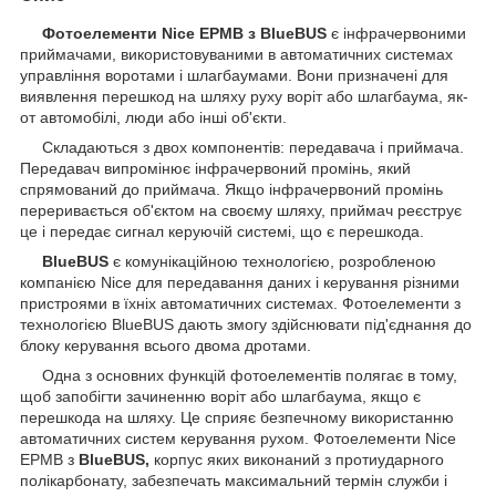
Фотоелементи Nice EPMB з BlueBUS
є інфрачервоними
приймачами, використовуваними в автоматичних системах
управління воротами і шлагбаумами. Вони призначені для
виявлення перешкод на шляху руху воріт або шлагбаума, як-
от автомобілі, люди або інші об'єкти.
Складаються з двох компонентів: передавача і приймача.
Передавач випромінює інфрачервоний промінь, який
спрямований до приймача. Якщо інфрачервоний промінь
переривається об'єктом на своєму шляху, приймач реєструє
це і передає сигнал керуючій системі, що є перешкода.
BlueBUS
є комунікаційною технологією, розробленою
компанією Nice для передавання даних і керування різними
пристроями в їхніх автоматичних системах. Фотоелементи з
технологією BlueBUS дають змогу здійснювати під'єднання до
блоку керування всього двома дротами.
Одна з основних функцій фотоелементів полягає в тому,
щоб запобігти зачиненню воріт або шлагбаума, якщо є
перешкода на шляху. Це сприяє безпечному використанню
автоматичних систем керування рухом. Фотоелементи Nice
EPMB з
BlueBUS,
корпус яких виконаний з протиударного
полікарбонату, забезпечать максимальний термін служби і