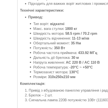
Підходить для важких воріт житлових і промис
Технічні характеристики:
Привод:
Тип воріт:
відкатні
Макс. вага стулки:
1800 кг
Швидкість мотора:
58.5 rpm / 70.2 rpm
Швидкість відчинення:
11-13 м/хв
Обертальний момент:
35 Нм
Потужність:
350 Вт
Робоча частота приймача:
433.92 МГц
Дальність дії брелока:
30 м
Напруга живлення:
AC 220 В / AC 110 В
Робоча температура:
-20°C ~ +50°C
Термозахист мотора:
130°C
Розміри:
310x250x210 мм
Комплектація
:
Привід з вбудованою панеллю управління і рад
Брелок – 2 шт.
Сигнальна лампа 220В потужністю 10Вт (11160