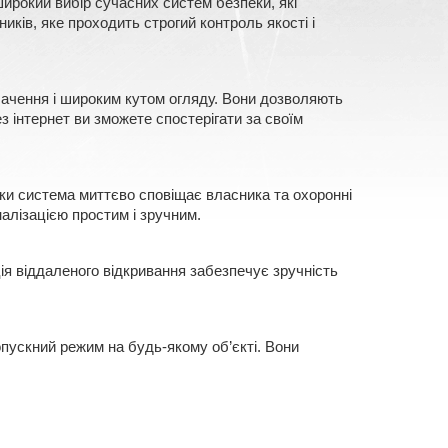
ирокий вибір сучасних систем безпеки, які
ків, яке проходить строгий контроль якості і
 бачення і широким кутом огляду. Вони дозволяють
з інтернет ви зможете спостерігати за своїм
еки система миттєво сповіщає власника та охоронні
алізацією простим і зручним.
ія віддаленого відкривання забезпечує зручність
ропускний режим на будь-якому об’єкті. Вони