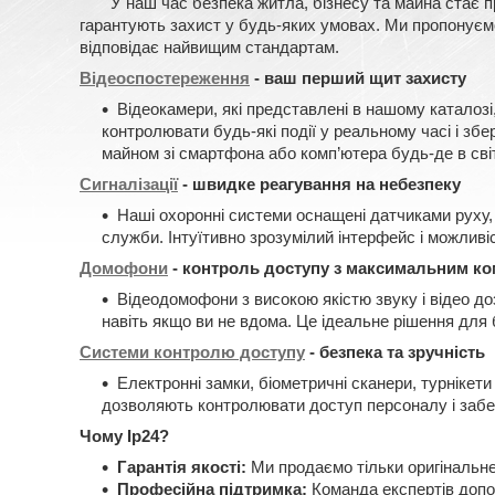
У наш час безпека житла, бізнесу та майна стає прі
гарантують захист у будь-яких умовах. Ми пропонуємо 
відповідає найвищим стандартам.
Відеоспостереження
- ваш перший щит захисту
Відеокамери, які представлені в нашому каталозі
контролювати будь-які події у реальному часі і зб
майном зі смартфона або комп’ютера будь-де в світ
Сигналізації
- швидке реагування на небезпеку
Наші охоронні системи оснащені датчиками руху, 
служби. Інтуїтивно зрозумілий інтерфейс і можливі
Домофони
- контроль доступу з максимальним к
Відеодомофони з високою якістю звуку і відео д
навіть якщо ви не вдома. Це ідеальне рішення для 
Системи контролю доступу
- безпека та зручність
Електронні замки, біометричні сканери, турнікети
дозволяють контролювати доступ персоналу і забе
Чому Ip24?
Гарантія якості:
Ми продаємо тільки оригінальне
Професійна підтримка:
Команда експертів допо