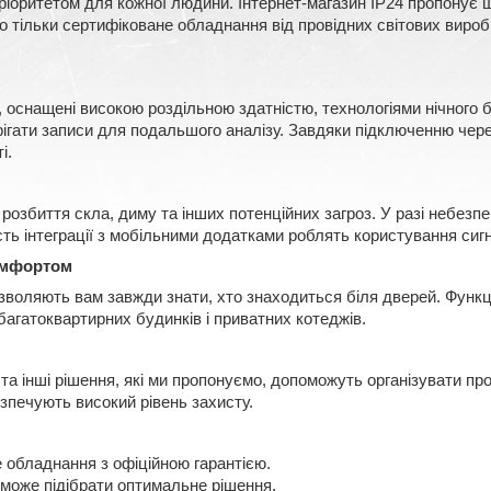
оритетом для кожної людини. Інтернет-магазин IP24 пропонує ш
тільки сертифіковане обладнання від провідних світових виробни
, оснащені високою роздільною здатністю, технологіями нічного
ерігати записи для подальшого аналізу. Завдяки підключенню чере
і.
розбиття скла, диму та інших потенційних загроз. У разі небезп
сть інтеграції з мобільними додатками роблять користування сигн
омфортом
озволяють вам завжди знати, хто знаходиться біля дверей. Функц
багатоквартирних будинків і приватних котеджів.
 та інші рішення, які ми пропонуємо, допоможуть організувати п
зпечують високий рівень захисту.
 обладнання з офіційною гарантією.
може підібрати оптимальне рішення.