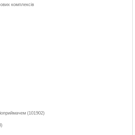
лових комплексів
іоприймачем (101902)
3)