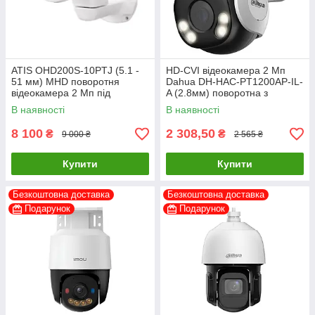
ATIS OHD200S-10PTJ (5.1 -
HD-CVI відеокамера 2 Мп
51 мм) MHD поворотня
Dahua DH-HAC-PT1200AP-IL-
відеокамера 2 Мп під
A (2.8мм) поворотна з
відеореєстратор
подвійним підсвічуванням
В наявності
В наявності
для системи
8 100
2 308,50
₴
₴
9 000 ₴
2 565 ₴
Купити
Купити
Безкоштовна доставка
Безкоштовна доставка
Подарунок
Подарунок