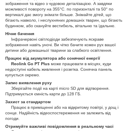
зображення та відео з чудовою деталізацією. А завдяки
можливості повороту на 355°C. по горизонталі та 50° по
вертикалі дає змогу знімати більше. Знімайте дітей, що
бігають навколо, і неслухняних домашніх тварин, що бігають
будинком, або скануйте вестибюль, вітальню та їдальню.
Нічне бачення
Інфрачервоні світлодіоди забезпечують яскраве
зображення навіть уночі. Ви чітко бачите кожен рух вашої
дитини або домашньої тварини за слабкого освітлення.
Працює від акумулятора або сонячної енергії
Reolink Go PT Plus
може працювати в місцях, куди
недоступні кабель живлення і розетка. Сонячна панель
купується окремо.
Запис виявлення руху
Зберігайте події на карті micro SD для відтворення.
Підтримується ємність карти до 128 ГБ.
Захист за стандартом
Працює в приміщенні або на відкритому повітрі, у дощ і
сонце. Надійність відеоспостереження не залежить від
погоди.
Отримуйте важливі повідомлення в реальному часі