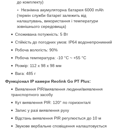
до комплекту)
Незнімна акумуляторна батарея 6000 mAh
(термін служби батареї залежить від
налаштувань, використання і температури
зовнішнього середовища)
Споживана потужність: 5 Вт
Стійкість до погодних умов: IP64 водонепроникний
Робоча вологість: 90%
Робоча температура: -10 °C ~ +55 °C
Розмір: 112 х 98 х 98 мм
Вага: 485 г
Функціонал IP камери Reolink Go PT Plus:
Виявлення PIR/виявлення людини/виявлення
транспортного засобу
Кут виявлення PIR: 120° по горизонталі
Запис у разі виявлення руху
Відстань виявлення PIR регулюється до 10 м
Звукове вербальне сповіщення налаштовується