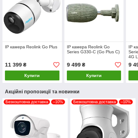
IP камера Reolink Go Plus
IP камера Reolink Go
IP к
Series G330-С (Go Plus C)
Seri
4G 
11 399
9 499
9 4
₴
₴
Купити
Купити
Акційні пропозиції та новинки
Безкоштовна доставка
–10%
Безкоштовна доставка
–10%