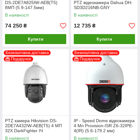
DS-2DE7A825IW-AEB(T5)
PTZ відеокамера Dahua DH-
8МП (5.9-147.5мм)
SD3D216NB-GNY
В наявності
В наявності
74 250
12 735
₴
₴
Купити
Купити
Безкоштовна доставка
Безкоштовна доставка
Подарунок
Подарунок
PTZ камера Hikvision DS-
IP - Speed Dome відеокамера
2DE7A432IW-AEB(T5) 4 МП
4 Мп Provision-ISR Z6-32IPE-
32X DarkFighter ІЧ
4(IR) (5.6-179.2 мм)
В наявності
В наявності