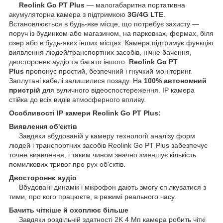
Reolink Go PT Plus
— малогабаритна портативна
акумуляторна камера з підтримкою
3G/4G LTE
.
Встановлюється в будь-яке місце, що потребує захисту —
поруч із будинком або магазином, на парковках, фермах, біля
озер або в будь-яких інших місцях. Камера підтримує функцію
виявлення людей/транспортних засобів, нічне бачення,
двостороннє аудіо та багато іншого.
Reolink Go PT
Plus
пропонує простий, безпечний і гнучкий моніторинг.
Заплутані кабелі залишилися позаду. На
100% автономний
пристрій
для вуличного відеоспостереження. IP камера
стійка до всіх видів атмосферного впливу.
Особливості IP камери Reolink Go PT Plus:
Виявлення об'єктів
Завдяки вбудованій у камеру технології аналізу форм
людей і транспортних засобів Reolink Go PT Plus забезпечує
точне виявлення, і таким чином значно зменшує кількість
помилкових тривог про рух об'єктів.
Двостороннє аудіо
Вбудовані динамік і мікрофон дають змогу спілкуватися з
тими, про кого працюєте, в режимі реального часу.
Бачить чіткіше й охоплює більше
Завдяки роздільній здатності 2K 4 Мп камера робить чіткі