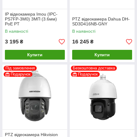
IP відеокамера Imou (IPC-
PS7FP-3M0) 3МП (3.6мм)
PTZ відеокамера Dahua DH-
PoE PT
SD3D416NB-GNY
В наявності
В наявності
3 195
16 245
₴
₴
Купити
Купити
Під замовлення
Безкоштовна доставка
Подарунок
Подарунок
PTZ відеокамера Hikvision