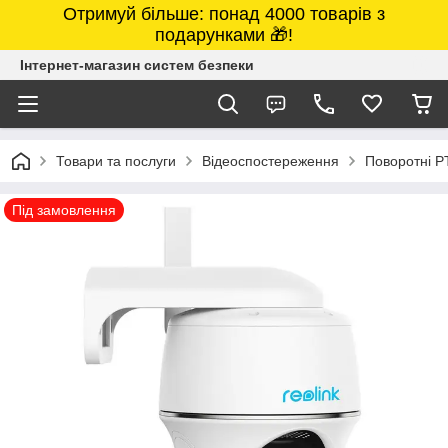
Отримуй більше: понад 4000 товарів з
подарунками 🎁!
Інтернет-магазин систем безпеки
Товари та послуги
Відеоспостереження
Поворотні P
Під замовлення