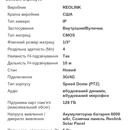
Виробник
REOLINK
Країна виробник
США
Тип камери
IP
Застосування
Внутрішня/Вулична
Тип матриці
CMOS
Фізичний розмір матриці
1/3"
Роздільна здатність (Мп)
4
Наявність ІЧ-підсвічування
Так
Дальність ІЧ-підсвічування
10 м
Стан
Новий
Підключення
3G/4G
Тип корпусу
Speed Dome (PTZ)
Аудіо
вбудований динамік,
вбудований мікрофон
Підтримка карт пам'яті
128 ГБ
(максимальний обсяг)
Напруга живлення /
Акумуляторна батарея 6000
джерело живлення
мАг, Сонячна панель Reolink
Solar Panel