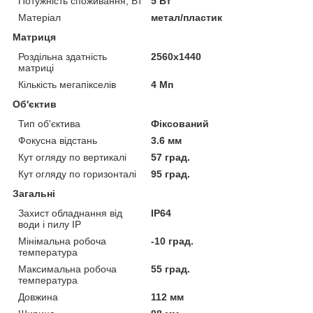
Потужність споживання, Вт
5 Вт
Матеріал
метал/пластик
Матриця
Роздільна здатність
2560х1440
матриці
Кількість мегапікселів
4 Мп
Об'єктив
Тип об'єктива
Фіксований
Фокусна відстань
3.6 мм
Кут огляду по вертикалі
57 град.
Кут огляду по горизонталі
95 град.
Загальні
Захист обладнання від
IP64
води і пилу IP
Мінімальна робоча
-10 град.
температура
Максимальна робоча
55 град.
температура
Довжина
112 мм