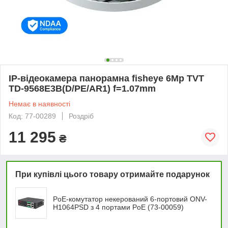
IP-відеокамера панорамна fisheye 6Mp TVT
TD-9568E3B(D/PE/AR1) f=1.07mm
Немає в наявності
Код: 77-00289
Роздріб
11 295
₴
При купівлі цього товару отримайте подарунок
PoE-комутатор некерований 6-портовий ONV-
H1064PSD з 4 портами PoE (73-00059)