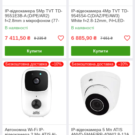
IP-відеокамера 5Mp TVT TD-
IP-відеокамера 4Mp TVT TD-
9551E3B-A (D/PE/AR2)
9545S4-C(D/AZ/PE/AW3)
f=2.8mm з мікрофоном (77-
White f=2.8-12mm, ІЧ+LED-
00341)
підсвічування, з мікрофоном
В наявності
В наявності
(77-00372)
7 411,50
6 885,90
₴
₴
8 235 ₴
7 651 ₴
Купити
Купити
Безкоштовна доставка
–10%
Безкоштовна доставка
–10%
Автономна Wi-Fi IP-
IP-відеокамера 5 Мп ATIS
відеокамера 2 Мп ATIS AI-
ANVD-5MAFIRP-40W/2.8-12A