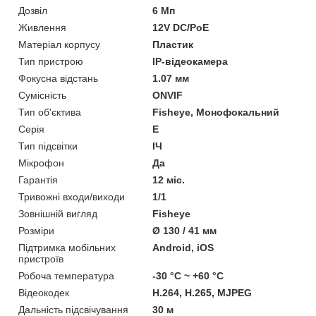
Дозвіл
6 Мп
Живлення
12V DC/PoE
Матеріал корпусу
Пластик
Тип пристрою
IP-відеокамера
Фокусна відстань
1.07 мм
Сумісність
ONVIF
Тип об'єктива
Fisheye, Монофокальний
Серія
E
Тип підсвітки
ІЧ
Мікрофон
Да
Гарантія
12 міс.
Тривожні входи/виходи
1/1
Зовнішній вигляд
Fisheye
Розміри
Ø 130 / 41 мм
Підтримка мобільних
Android, iOS
пристроїв
Робоча температура
-30 °C ~ +60 °C
Відеокодек
H.264, H.265, MJPEG
Дальність підсвічування
30 м