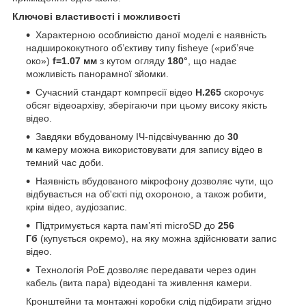
Ключові властивості і можливості
Характерною особливістю даної моделі є наявність
надширококутного об’єктиву типу fisheye («риб’яче
око»)
f=1.07 мм
з кутом огляду
180°
, що надає
можливість панорамної зйомки.
Сучасний стандарт компресії відео
H.265
скорочує
обсяг відеоархіву, зберігаючи при цьому високу якість
відео.
Завдяки вбудованому ІЧ-підсвічуванню до
30
м
камеру можна використовувати для запису відео в
темний час доби.
Наявність вбудованого мікрофону дозволяє чути, що
відбувається на об'єкті під охороною, а також робити,
крім відео, аудіозапис.
Підтримується карта пам’яті microSD до
256
Гб
(купується окремо), на яку можна здійснювати запис
відео.
Технологія PoE дозволяє передавати через один
кабель (вита пара) відеодані та живлення камери.
Кронштейни та монтажні коробки слід підбирати згідно