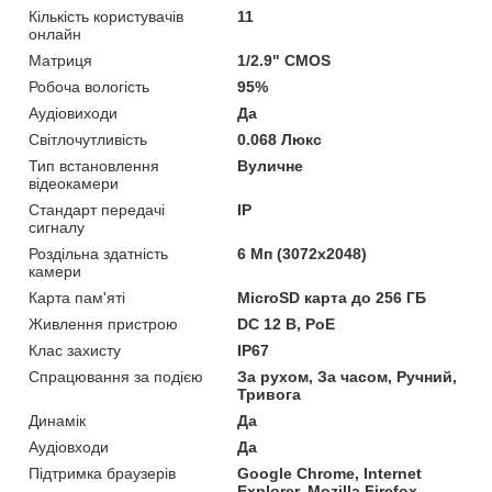
Кількість користувачів
11
онлайн
Матриця
1/2.9" CMOS
Робоча вологість
95%
Аудіовиходи
Да
Світлочутливість
0.068 Люкс
Тип встановлення
Вуличне
відеокамери
Стандарт передачі
IP
сигналу
Роздільна здатність
6 Мп (3072x2048)
камери
Карта пам'яті
MicroSD карта до 256 ГБ
Живлення пристрою
DC 12 В, PoE
Клас захисту
IP67
Спрацювання за подією
За рухом, За часом, Ручний,
Тривога
Динамік
Да
Аудіовходи
Да
Підтримка браузерів
Google Chrome, Internet
Explorer, Mozilla Firefox,