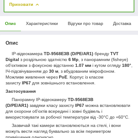
Приховати
Опис
Характеристики
Відгуки про товар
Доставка
Опис
IP-відеокамера
TD-9568E3B (D/PE/AR1)
бренду
TVT
Digital
з роздільною здатністю
6 Мр
, з панорамним (fisheye)
об'єктивом з фокусною відстанню
1.07 мм
і кутом огляду
180°
,
ІЧ-підсвічуванням до
30 м
, з вбудованим мікрофоном.
Можливе живлення через
PoE
. Корпус із класом
захисту
IP67
для зовнішнього встановлення.
Застосування
Панорамну IP-відеокамеру
TD-9568E3B
(D/PE/AR1)
завдяки класу захисту
IP67
можна встановлювати
для охорони об'єктів всередині і зовні будівель і
використовувати за робочої температури від -30°C до +60°C.
Зазвичай такі камери встановлюються на стелі, і вони
можуть вести нагляд буквально за всім периметром
приміщення одночасно.