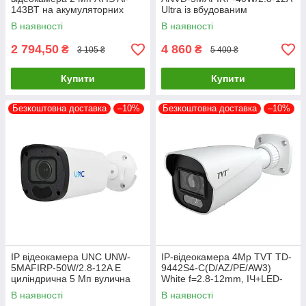
143BT на акумуляторних
Ultra із вбудованим
батареях з підтримкою Tuya
мікрофоном для системи
В наявності
В наявності
Smart
2 794,50
4 860
₴
₴
3 105 ₴
5 400 ₴
Купити
Купити
Безкоштовна доставка
–10%
Безкоштовна доставка
–10%
IP відеокамера UNC UNW-
IP-відеокамера 4Mp TVT TD-
5MAFIRP-50W/2.8-12A E
9442S4-C(D/AZ/PE/AW3)
циліндрична 5 Мп вулична
White f=2.8-12mm, ІЧ+LED-
для відеоспостереження з
підсвічування, з мікрофоном
В наявності
В наявності
моторизованим об'єктивом