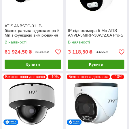
ATIS ANBSTC-01 IP-
біспектральна відеокамера 5
IP-відеокамера 5 Мп ATIS
Мп з функцією вимірювання
ANVD-5MIRP-30W/2.8A Pro-S
температури тіла
В наявності
В наявності
61 924,50
3 118,50
₴
₴
68 805 ₴
3 465 ₴
Купити
Купити
Безкоштовна доставка
–10%
Безкоштовна доставка
–10%