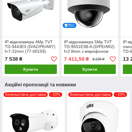
IP-відеокамера 4Mp TVT
IP-відеокамера 5Mp TVT
IP-в
TD-9443E3 (D/AZ/PE/AR7)
TD-9551E3B-A (D/PE/AR2)
пан
f=7-22mm (77-00159)
f=2.8mm з мікрофоном
TD-
(77-00341)
f=3.
7 538
7 411,50
13 
₴
₴
8 235 ₴
Купити
Купити
Акційні пропозиції та новинки
Безкоштовна доставка
–10%
Безкоштовна доставка
–10%