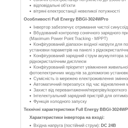
відповідальні об'єкти
вітряні електростанції невеликої потужності
Особливості Full Energy BBGI-3024WPro
Інвертор забезпечує отримання чистої синусоїд
Вбудований контролер сонячного зарядного при
(Maximum Power Point Tracking - MPPT)
Конфігурований діапазон вхідної напруги для п
установки параметрів на панелі з рідкокристаліч
Конфігурований зарядний струм акумулятора за
рідкокристалічним дисплеєм
Конфігурований пріоритет увімкнення живильної
фотоелектричних модулів за допомогою установки
Сумісність із мережею електроживлення змінно
Автоматичний перезапуск під час відновлення
Захист від перевантаження/перегріву/короткого
Інтелектуальний зарядний пристрій для оптимі
Функція холодного запуску
Технічні характеристики Full Energy BBGI-3024WP
Характеристики інвертора на вході:
Вхідна напруга (постійний струм):
DC 24В