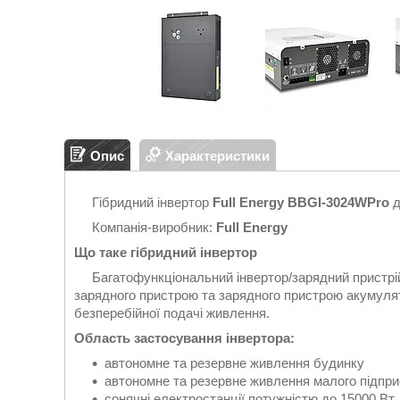
Опис
Характеристики
Гібридний інвертор
Full Energy BBGI-3024WPro
д
Компанія-виробник:
Full Energy
Що таке гібридний інвертор
Багатофункціональний інвертор/зарядний пристрій,
зарядного пристрою та зарядного пристрою акумуля
безперебійної подачі живлення.
Область застосування інвертора:
автономне та резервне живлення будинку
автономне та резервне живлення малого підпр
сонячні електростанції потужністю до 15000 Вт