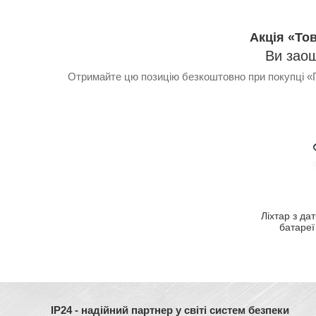
Акція «То
Ви зао
Отримайте цю позицію безкоштовно при покупці «Г
Ліхтар з да
батареї
IP24 - надійний партнер у світі систем безпеки