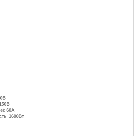
50В
150В
еї:
60А
сть:
1600Вт