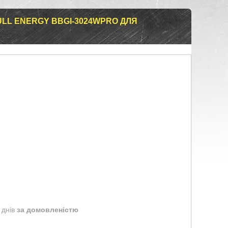
ULL ENERGY BBGI-3024WPRO ДЛЯ
 днів
за домовленістю