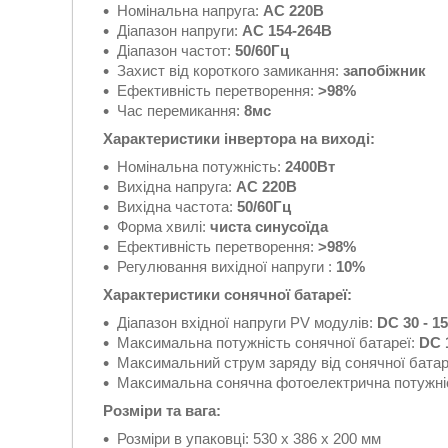
Номінальна напруга:
AC 220В
Діапазон напруги:
AC 154-264В
Діапазон частот:
50/60Гц
Захист від короткого замикання:
запобіжник
Ефективність перетворення:
>98%
Час перемикання:
8мс
Характеристики інвертора на виході:
Номінальна потужність:
2400Вт
Вихідна напруга:
AC 220В
Вихідна частота:
50/60Гц
Форма хвилі:
чиста синусоїда
Ефективність перетворення:
>98%
Регулювання вихідної напруги :
10%
Характеристики сонячної батареї:
Діапазон вхідної напруги PV модулів:
DC 30 - 1
Максимальна потужність сонячної батареї:
DC 
Максимальний струм заряду від сонячної батар
Максимальна сонячна фотоелектрична потужні
Розміри та вага:
Розміри в упаковці: 530 x 386 x 200 мм