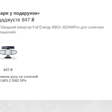
вари у подарунок»
щаджуєте 847 ₴
ібридний інвертор Full Energy BBGI-3024WPro для сонячних
панелей»
847 ₴
тчиком руху на сонячній
 LWS-2.5W2.5Pir