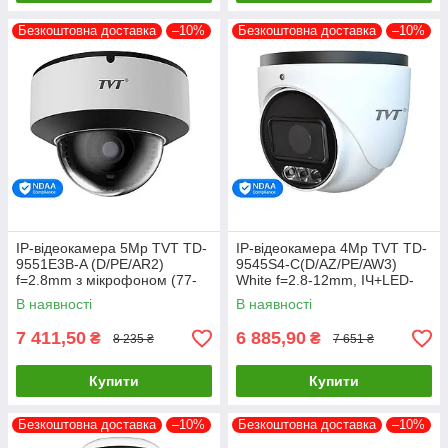
Безкоштовна доставка
–10%
Безкоштовна доставка
–10%
IP-відеокамера 5Mp TVT TD-
IP-відеокамера 4Mp TVT TD-
9551E3B-A (D/PE/AR2)
9545S4-C(D/AZ/PE/AW3)
f=2.8mm з мікрофоном (77-
White f=2.8-12mm, ІЧ+LED-
00341)
підсвічування, з мікрофоном
В наявності
В наявності
(77-00372)
7 411,50
6 885,90
₴
₴
8 235 ₴
7 651 ₴
Купити
Купити
Безкоштовна доставка
–10%
Безкоштовна доставка
–10%