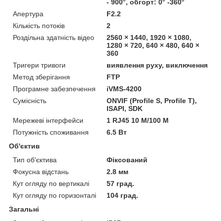
- 900°, обгорт: 0° -360°
Апертура
F2.2
Кількість потоків
2
Роздільна здатність відео
2560 × 1440, 1920 × 1080,
1280 × 720, 640 × 480, 640 ×
360
Тригери тривоги
виявлення руху, виключення
Метод зберігання
FTP
Програмне забезпечення
iVMS-4200
Сумісність
ONVIF (Profile S, Profile T),
ISAPI, SDK
Мережеві інтерфейси
1 RJ45 10 M/100 M
Потужність споживання
6.5 Вт
Об'єктив
Тип об'єктива
Фіксований
Фокусна відстань
2.8 мм
Кут огляду по вертикалі
57 град.
Кут огляду по горизонталі
104 град.
Загальні