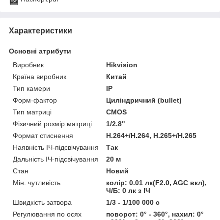
Характеристики
Основні атрибути
Виробник
Hikvision
Країна виробник
Китай
Тип камери
IP
Форм-фактор
Циліндричний (bullet)
Тип матриці
CMOS
Фізичний розмір матриці
1/2.8"
Формат стиснення
H.264+/H.264, H.265+/H.265
Наявність ІЧ-підсвічування
Так
Дальність ІЧ-підсвічування
20 м
Стан
Новий
Мін. чутливість
колір: 0.01 лк(F2.0, AGC вкл),
Ч/Б: 0 лк з ІЧ
Швидкість затвора
1/3 - 1/100 000 с
Регулювання по осях
поворот: 0° - 360°, нахил: 0°