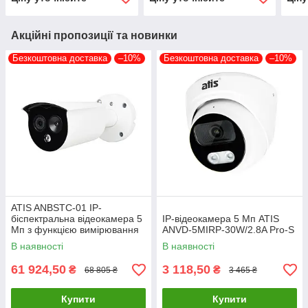
Акційні пропозиції та новинки
Безкоштовна доставка
–10%
Безкоштовна доставка
–10%
ATIS ANBSTC-01 IP-
біспектральна відеокамера 5
IP-відеокамера 5 Мп ATIS
Мп з функцією вимірювання
ANVD-5MIRP-30W/2.8A Pro-S
температури тіла
В наявності
В наявності
61 924,50
3 118,50
₴
₴
68 805 ₴
3 465 ₴
Купити
Купити