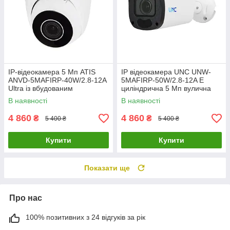
IP-відеокамера 5 Мп ATIS
IP відеокамера UNC UNW-
ANVD-5MAFIRP-40W/2.8-12A
5MAFIRP-50W/2.8-12A E
Ultra із вбудованим
циліндрична 5 Мп вулична
мікрофоном для системи
для відеоспостереження з
В наявності
В наявності
моторизованим об'єктивом
4 860
4 860
₴
₴
5 400 ₴
5 400 ₴
Купити
Купити
Показати ще
Про нас
100% позитивних з 24 відгуків за рік