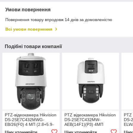
Умови повернення
Повернення товару впродовж 14 днів за домовленістю
Всі умови повернення
Подібні товари компанії
PTZ-відеокамера Hikvision
PTZ відеокамера Hikvision
PTZ 
DS-2SE7C432MWG-
DS-2SE7C432MW-
DS-
EB/26(F0) 4 МП (2.8+5.9-
AEB(14F1)(P3) 4МП
ELW/
188.8 мм) TandemVu
(4+5.9-188мм)
252
Ціну уточнюйте
Ціну уточнюйте
Цін