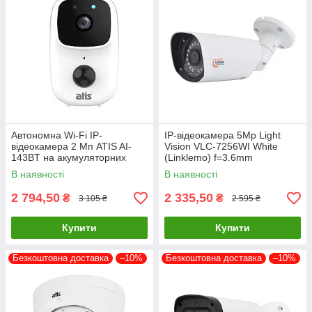
Автономна Wi-Fi IP-
IP-відеокамера 5Mp Light
відеокамера 2 Мп ATIS AI-
Vision VLC-7256WI White
143BT на акумуляторних
(Linklemo) f=3.6mm
батареях з підтримкою Tuya
В наявності
В наявності
Smart
2 794,50
2 335,50
₴
₴
3 105 ₴
2 595 ₴
Купити
Купити
Безкоштовна доставка
–10%
Безкоштовна доставка
–10%