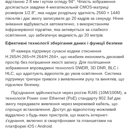
відстанню 2.8 мм і кутом огляду 94°. Чіткість зображення
досягається завдяки 4-мегапіксельній CMOS-матриці
розміром 1/2.8", яка надає роздільну здатність 2560 × 1440
пікселів і дає змогу записувати до 20 кадрів за секунду. Нічне
знімання відбувається автоматично, з використанням
інфрачервоної підсвітки, яка активується за слабкого
освітлення, що забезпечує видимість до 20 метрів.
Ефективні технології зберігання даних і функції безпеки
IP-камера підтримує сучасні кодеки стиснення
H.265/H.265+/H.264/H.264+, що неабияк економить дисковий
простір без погіршення якості запису. Для поліпшення
зображення впроваджені технології DWDR, 3D DNR, BLC і
HLC, що адаптують відеопотік до умов освітлення. Система
підтримує тригери тривоги з виявленням руху та винятків, що
підсилює безпеку.
Під'єднання здійснюється через роз'єм RJ45 (10M/100M), а
технологія Power over Ethernet (PoE) стандарту 802.3af дає
змогу передавати живлення через мережевий кабель, що
спрощує встановлення. Доступ до відеопотоку можливий
віддалено з будь-яких пристроїв, що мають інтернет-
з'єднання, включно зі смартфонами та планшетами на
платформі iOS і Android.