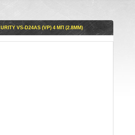
URITY VS-D24AS (VP) 4 МП (2.8ММ)