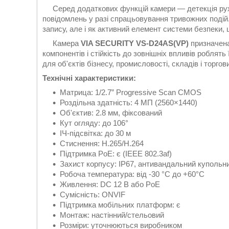
Серед додаткових функцій камери — детекція ру
повідомлень у разі спрацьовування тривожних подій.
запису, але і як активний елемент системи безпеки, щ
Камера
VIA SECURITY VS-D24AS(VP)
призначена
компонентів і стійкість до зовнішніх впливів роблять
для об'єктів бізнесу, промисловості, складів і торго
Технічні характеристики:
Матрица: 1/2.7” Progressive Scan CMOS
Роздільна здатність: 4 МП (2560×1440)
Об'єктив: 2.8 мм, фіксований
Кут огляду: до 106°
ІЧ-підсвітка: до 30 м
Стиснення: H.265/H.264
Підтримка PoE: є (IEEE 802.3af)
Захист корпусу: IP67, антивандальний купольн
Робоча температура: від -30 °C до +60°C
Живлення: DC 12 В або PoE
Сумісність: ONVIF
Підтримка мобільних платформ: є
Монтаж: настінний/стельовий
Розміри: уточнюються виробником