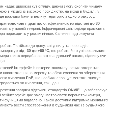
мм
надає широкий кут огляду, даючи змогу охопити чималу
ю в місцях із високою прохідністю, на вході в будівлі, у
 де важливо бачити велику територію з одного ракурсу.
фрачервоною підсвіткою
, ефективною на відстані
до 30
навіть у повній темряві. Інфрачервоні світлодіоди працюють
мера переходить у режим нічного бачення, підтримуючи
 робить її стійкою до дощу, снігу, пилу та перепадів
температур
від -30 до +60 °C
, що робить його універсальним
камери також передбачає антивандальний захист, підвищуючи
цях.
ежевий інтерфейс із використанням сучасних алгоритмів
и навантаження на мережу та обсяг сховища за збереження
логію живлення
PoE
, що неабияк спрощує монтаж і знижує
редається як живлення, так і дані.
ереження завдяки підтримці стандартів
ONVIF
, що забезпечує
ий вебінтерфейс дає змогу настроювати параметри камери,
ти функціями віддалено. Також доступна підтримка мобільних
ливість вести спостереження в будь-який час і з будь-якого