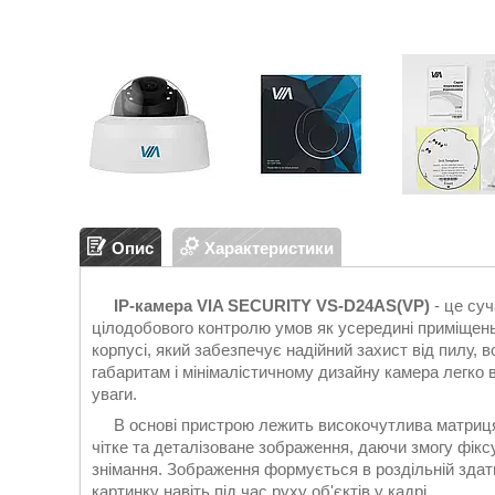
Опис
Характеристики
IP-камера VIA SECURITY VS-D24AS(VP)
- це су
цілодобового контролю умов як усередині приміщень,
корпусі, який забезпечує надійний захист від пилу, 
габаритам і мінімалістичному дизайну камера легко в
уваги.
В основі пристрою лежить високочутлива матриця
чітке та деталізоване зображення, даючи змогу фіксу
знімання. Зображення формується в роздільній здат
картинку навіть під час руху об'єктів у кадрі.