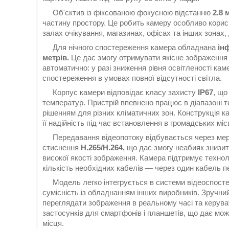
Об'єктив із фіксованою фокусною відстанню
2.8 
частину простору. Це робить камеру особливо корисно
залах очікування, магазинах, офісах та інших зонах,
Для нічного спостереження камера обладнана
ін
метрів.
Це дає змогу отримувати якісне зображення 
автоматично: у разі зниження рівня освітленості ка
спостереження в умовах повної відсутності світла.
Корпус камери відповідає класу захисту
IP67
, що
температур. Пристрій впевнено працює в діапазоні 
рішенням для різних кліматичних зон. Конструкція 
її надійність під час встановлення в громадських міс
Передавання відеопотоку відбувається через мер
стиснення
H.265/H.264,
що дає змогу неабияк знизит
високої якості зображення. Камера підтримує техно
кількість необхідних кабелів — через один кабель пе
Модель легко інтегрується в системи відеоспост
сумісність із обладнанням інших виробників. Зручн
переглядати зображення в реальному часі та керува
застосунків для смартфонів і планшетів, що дає мож
місця.