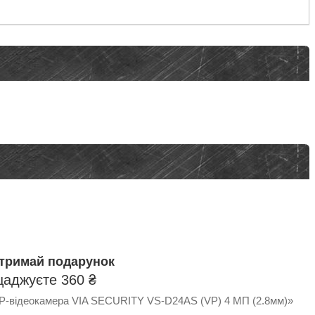
отримай подарунок
щаджуєте 360 ₴
IP-відеокамера VIA SECURITY VS-D24AS (VP) 4 МП (2.8мм)»