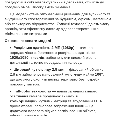
поєднуючи в собі інтелектуальний відеоаналіз, стійкість до
погодних умов і високу якість знімання.
Ця модель стане оптимальним рішенням для вуличного та
внутрішнього спостереження за будинком, офісом, магазином
або територією підприємства. Сучасні технології дають змогу
організувати ефективну систему відеоспостереження з
мінімальними витратами.
Основні переваги моделі
Роздільна здатність 2 МП (1080p)
— камера
передає чітке зображення з роздільною здатністю
1920x1080 пікселів
, забезпечуючи високий рівень
деталізації та точне передавання кольору.
Широкий кут огляду 2.8 мм
— фіксований об'єктив
2.8 мм забезпечує панорамний кут огляду майже
106°
,
що дає змогу охопити велику територію без потреби
повороту камери.
Full-color технологія
— навіть за недостатнього
освітлення камера продовжує знімати
в
кольорі
завдяки чутливій матриці та вбудованим LED-
прожекторам. Кольорове зображення вночі — це
додаткова перевага під час розпізнавання об'єктів,
облич і номерів знаків.