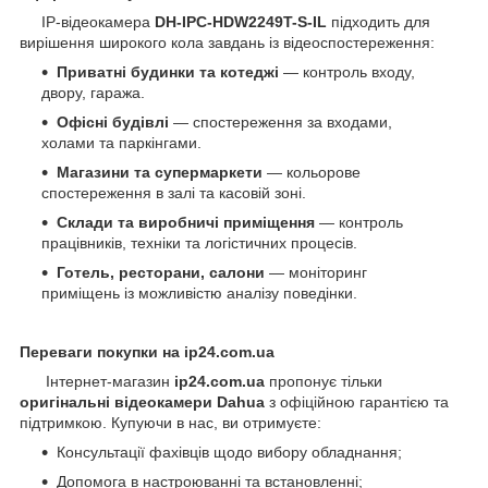
IP-відеокамера
DH-IPC-HDW2249T-S-IL
підходить для
вирішення широкого кола завдань із відеоспостереження:
Приватні будинки та котеджі
— контроль входу,
двору, гаража.
Офісні будівлі
— спостереження за входами,
холами та паркінгами.
Магазини та супермаркети
— кольорове
спостереження в залі та касовій зоні.
Склади та виробничі приміщення
— контроль
працівників, техніки та логістичних процесів.
Готель, ресторани, салони
— моніторинг
приміщень із можливістю аналізу поведінки.
Переваги покупки на ip24.com.ua
Інтернет-магазин
ip24.com.ua
пропонує тільки
оригінальні відеокамери Dahua
з офіційною гарантією та
підтримкою. Купуючи в нас, ви отримуєте:
Консультації фахівців щодо вибору обладнання;
Допомога в настроюванні та встановленні;