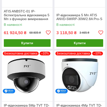
ATIS ANBSTC-01 IP-
біспектральна відеокамера 5
IP-відеокамера 5 Мп ATIS
Мп з функцією вимірювання
ANVD-5MIRP-30W/2.8A Pro-S
температури тіла
В наявності
В наявності
61 924,50
3 118,50
₴
₴
68 805 ₴
3 465 ₴
Купити
Купити
Безкоштовна доставка
–10%
Безкоштовна доставка
–10%
IP-відеокамера 5Mp TVT TD-
IP-відеокамера 4Mp TVT TD-