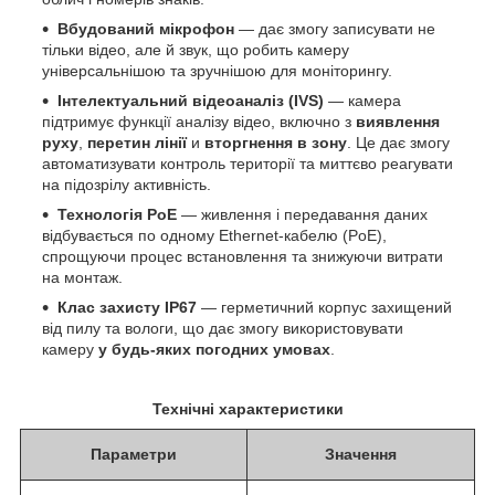
Вбудований мікрофон
— дає змогу записувати не
тільки відео, але й звук, що робить камеру
універсальнішою та зручнішою для моніторингу.
Інтелектуальний відеоаналіз (IVS)
— камера
підтримує функції аналізу відео, включно з
виявлення
руху
,
перетин лінії
и
вторгнення в зону
. Це дає змогу
автоматизувати контроль території та миттєво реагувати
на підозрілу активність.
Технологія PoE
— живлення і передавання даних
відбувається по одному Ethernet-кабелю (PoE),
спрощуючи процес встановлення та знижуючи витрати
на монтаж.
Клас захисту IP67
— герметичний корпус захищений
від пилу та вологи, що дає змогу використовувати
камеру
у будь-яких погодних умовах
.
Технічні характеристики
Параметри
Значення