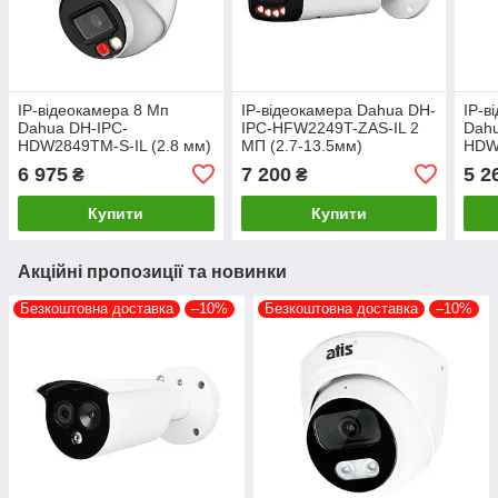
IP-відеокамера 8 Мп
IP-відеокамера Dahua DH-
IP-в
Dahua DH-IPC-
IPC-HFW2249T-ZAS-IL 2
Dahu
HDW2849TM-S-IL (2.8 мм)
МП (2.7-13.5мм)
HDW2
з мікрофоном
мм)
6 975
7 200
5 2
₴
₴
Купити
Купити
Акційні пропозиції та новинки
Безкоштовна доставка
–10%
Безкоштовна доставка
–10%