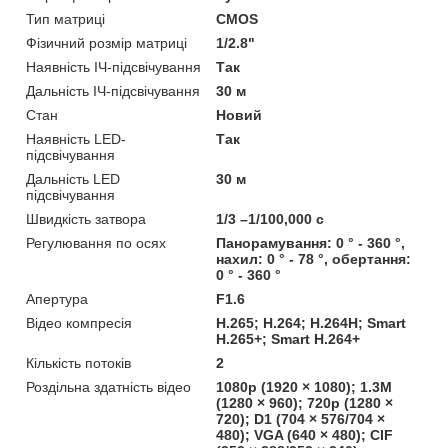
Тип матриці
CMOS
Фізичний розмір матриці
1/2.8"
Наявність ІЧ-підсвічування
Так
Дальність ІЧ-підсвічування
30 м
Стан
Новий
Наявність LED-
Так
підсвічування
Дальність LED
30 м
підсвічування
Швидкість затвора
1/3 –1/100,000 с
Регулювання по осях
Панорамування: 0 ° - 360 °,
нахил: 0 ° - 78 °, обертання:
0 ° - 360 °
Апертура
F1.6
Відео компресія
H.265; H.264; H.264H; Smart
H.265+; Smart H.264+
Кількість потоків
2
Роздільна здатність відео
1080p (1920 × 1080); 1.3M
(1280 × 960); 720p (1280 ×
720); D1 (704 × 576/704 ×
480); VGA (640 × 480); CIF