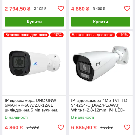
Smart
2 794,50
4 860
₴
₴
3 105 ₴
5 400 ₴
Купити
Купити
Безкоштовна доставка
–10%
Безкоштовна доставка
–10%
IP відеокамера UNC UNW-
IP-відеокамера 4Mp TVT TD-
5MAFIRP-50W/2.8-12A E
9442S4-C(D/AZ/PE/AW3)
циліндрична 5 Мп вулична
White f=2.8-12mm, ІЧ+LED-
для відеоспостереження з
підсвічування, з мікрофоном
В наявності
В наявності
моторизованим об'єктивом
4 860
6 885,90
₴
₴
5 400 ₴
7 651 ₴