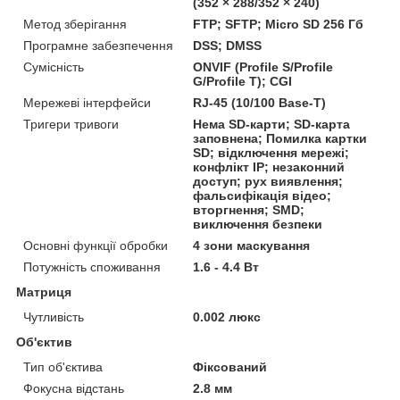
(352 × 288/352 × 240)
Метод зберігання
FTP; SFTP; Micro SD 256 Гб
Програмне забезпечення
DSS; DMSS
Сумісність
ONVIF (Profile S/Profile
G/Profile T); CGI
Мережеві інтерфейси
RJ-45 (10/100 Base-T)
Тригери тривоги
Нема SD-карти; SD-карта
заповнена; Помилка картки
SD; відключення мережі;
конфлікт IP; незаконний
доступ; рух виявлення;
фальсифікація відео;
вторгнення; SMD;
виключення безпеки
Основні функції обробки
4 зони маскування
Потужність споживання
1.6 - 4.4 Вт
Матриця
Чутливість
0.002 люкс
Об'єктив
Тип об'єктива
Фіксований
Фокусна відстань
2.8 мм