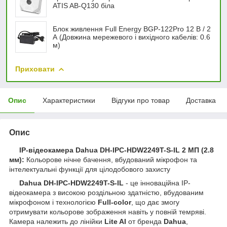
ATIS AB-Q130 біла
Блок живлення Full Energy BGP-122Pro 12 В / 2
А (Довжина мережевого і вихідного кабелів: 0.6
м)
Приховати
Опис
Характеристики
Відгуки про товар
Доставка
Опис
IP-відеокамера Dahua DH-IPC-HDW2249T-S-IL 2 МП (2.8
мм):
Кольорове нічне бачення, вбудований мікрофон та
інтелектуальні функції для цілодобового захисту
Dahua DH-IPC-HDW2249T-S-IL
- це інноваційна IP-
відеокамера з високою роздільною здатністю, вбудованим
мікрофоном і технологією
Full-color
, що дає змогу
отримувати кольорове зображення навіть у повній темряві.
Камера належить до лінійки
Lite AI
от бренда
Dahua
,