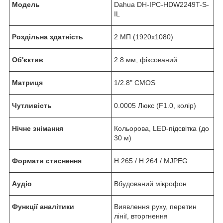
Модель
Dahua DH-IPC-HDW2249T-S-
IL
Роздільна здатність
2 МП (1920x1080)
Об'єктив
2.8 мм, фіксований
Матриця
1/2.8" CMOS
Чутливість
0.0005 Люкс (F1.0, колір)
Нічне знімання
Кольорова, LED-підсвітка (до
30 м)
Формати стиснення
H.265 / H.264 / MJPEG
Аудіо
Вбудований мікрофон
Функції аналітики
Виявлення руху, перетин
лінії, вторгнення