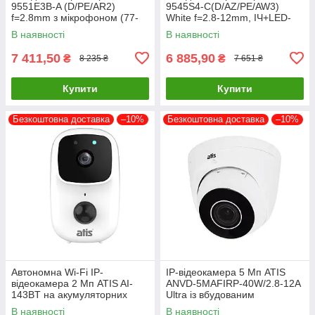
9551E3B-A (D/PE/AR2)
9545S4-C(D/AZ/PE/AW3)
f=2.8mm з мікрофоном (77-
White f=2.8-12mm, ІЧ+LED-
00341)
підсвічування, з мікрофоном
В наявності
В наявності
(77-00372)
7 411,50
6 885,90
₴
₴
8 235 ₴
7 651 ₴
Купити
Купити
Безкоштовна доставка
–10%
Безкоштовна доставка
–10%
Автономна Wi-Fi IP-
IP-відеокамера 5 Мп ATIS
відеокамера 2 Мп ATIS AI-
ANVD-5MAFIRP-40W/2.8-12A
143BT на акумуляторних
Ultra із вбудованим
батареях з підтримкою Tuya
мікрофоном для системи
В наявності
В наявності