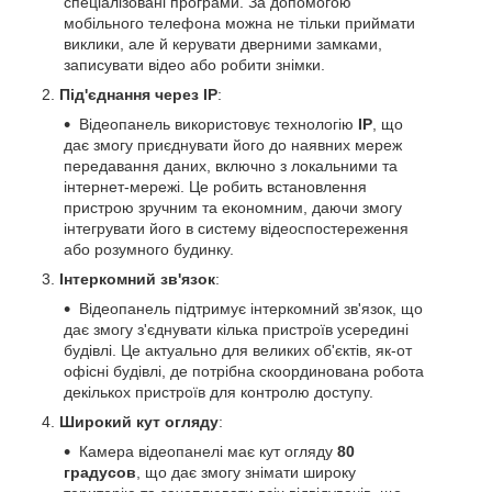
спеціалізовані програми. За допомогою
мобільного телефона можна не тільки приймати
виклики, але й керувати дверними замками,
записувати відео або робити знімки.
Під'єднання через IP
:
Відеопанель використовує технологію
IP
, що
дає змогу приєднувати його до наявних мереж
передавання даних, включно з локальними та
інтернет-мережі. Це робить встановлення
пристрою зручним та економним, даючи змогу
інтегрувати його в систему відеоспостереження
або розумного будинку.
Інтеркомний зв'язок
:
Відеопанель підтримує інтеркомний зв'язок, що
дає змогу з'єднувати кілька пристроїв усередині
будівлі. Це актуально для великих об'єктів, як-от
офісні будівлі, де потрібна скоординована робота
декількох пристроїв для контролю доступу.
Широкий кут огляду
:
Камера відеопанелі має кут огляду
80
градусов
, що дає змогу знімати широку