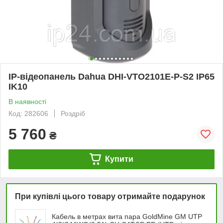
IP-відеопанель Dahua DHI-VTO2101E-P-S2 IP65
IK10
В наявності
Код: 282606
Роздріб
5 760
₴
Купити
При купівлі цього товару отримайте подарунок
Кабель в метрах вита пара GoldMine GM UTP