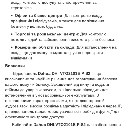
вході, контролю доступу та спостереження за
територією.
Офіси та бізнес-центри
: Для контролю входу
працівників і відвідувачів, а також для поліпшення
безпеки у великих будівлях.
Торгові та розважальні центри
: Для контролю
потоків людей та забезпечення високого рівня безпеки.
Комерційні об'єкти та склади
: Для встановлення на
вході, що дає змогу швидко та зручно перевіряти
відвідувачів.
Висновки
Відеопанель
Dahua DHI-VTO2101E-P-S2
— це
високоякісне та надійне рішення для гарантування безпеки
вашого дому чи бізнесу. Захищений від пилу та води, зі
стійким до ударів корпусом, він ідеально підходить для
встановлення в умовах зовнішньої експлуатації. З
покращеними характеристиками, як-от двосторонній
аудіозв'язок, висока роздільна здатність і під'єднання через IP,
ця відеопанель надає користувачеві всі необхідні функції для
ефективного контролю доступу.
Вибирайте
Dahua DHI-VTO2101E-P-S2
для забезпечення