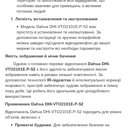
територію та захоплювати всіх відвідувачів, що
особливо важливо для приміщень із великим
потоком людей.
Легкість встановлення та настроювання
:
Модель Dahua DHI-VTO2101E-P-S2 має
простоту в установленні та налаштуванні. За
допомогою інструкції та зручних інтерфейсів
можна швидко під'єднати відеодомофон до вашої
мережі та настроїти всі необхідні параметри.
Якість зображення й нічне бачення
Однією з головних переваг відеопанелі
Dahua DHI-
VTO2101E-P-S2
є його здатність забезпечувати якісне
зображення навіть в умовах низької освітленості. За
допомогою технології
IR-підсвітки
й інтелектуальної корекції
яскравості, пристрій забезпечує чудове зображення в темну
пору доби. Це робить його ідеальним для цілодобового
використання.
Применение Dahua DHI-VTO2101E-P-S2
Відеопанель Dahua DHI-VTO2101E-P-S2 підходить для різних
об'єктів, включно з:
Приватні будинки
: Для забезпечення безпеки на