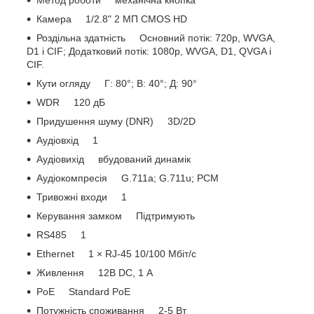
Метод роботи механічна кнопка
Камера 1/2.8" 2 МП CMOS HD
Роздільна здатність Основний потік: 720p, WVGA,
D1 і CIF; Додатковий потік: 1080p, WVGA, D1, QVGA і
CIF.
Кути огляду Г: 80°; В: 40°; Д: 90°
WDR 120 дБ
Придушення шуму (DNR) 3D/2D
Аудіовхід 1
Аудіовихід вбудований динамік
Аудіокомпресія G.711a; G.711u; PCM
Тривожні входи 1
Керування замком Підтримують
RS485 1
Ethernet 1 × RJ-45 10/100 Мбіт/с
Живлення 12В DC, 1 А
PoE Standard PoE
Потужність споживання 2-5 Вт