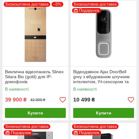
Безкоштовна доставка
–5%
Безкоштовна доставка
Подарунок
Виклична відеопанель Slinex
Відеодзвінок Ajax DoorBell
Sitara Bio (gold) для IP-
grey з вбудованим штучним
домофонів
інтелектом, ІЧ-сенсором та
керуванням у застосунках
В наявності
В наявності
39 900
10 499
₴
₴
42 000 ₴
Купити
Купити
Безкоштовна доставка
Безкоштовна доставка
Подарунок
Подарунок