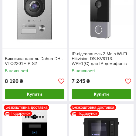
IP-відеопанель 2 Мп з Wi-Fi
Виклична панель Dahua DHI-
Hikvision DS-KV6113-
VTO2201F-P-S2
WPE1(C) для IP-домофонів
В наявності
В наявності
8 190
7 245
₴
₴
Купити
Купити
Безкоштовна доставка
Безкоштовна доставка
Подарунок
Подарунок