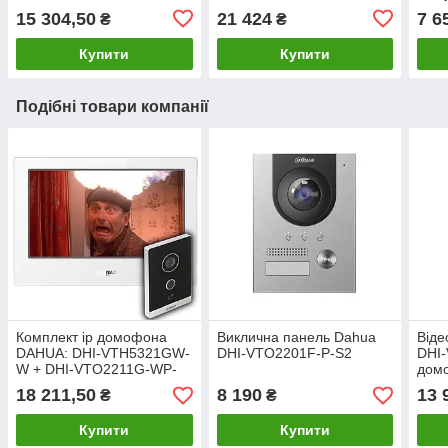
15 304,50
21 424
7 6
₴
₴
Купити
Купити
Подібні товари компанії
Комплект ip домофона
Виклична панель Dahua
Віде
DAHUA: DHI-VTH5321GW-
DHI-VTO2201F-P-S2
DHI-
W + DHI-VTO2211G-WP-
дом
S2
18 211,50
8 190
13 
₴
₴
Купити
Купити