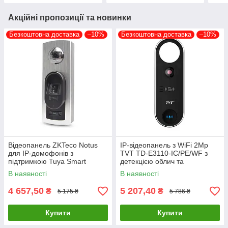
Акційні пропозиції та новинки
Безкоштовна доставка
–10%
Безкоштовна доставка
–10%
Відеопанель ZKTeco Notus
IP-відеопанель з WiFi 2Mp
для IP-домофонів з
TVT TD-E3110-IC/PE/WF з
підтримкою Tuya Smart
детекцією облич та
зчитувачем Mifare
В наявності
В наявності
4 657,50
5 207,40
₴
₴
5 175 ₴
5 786 ₴
Купити
Купити