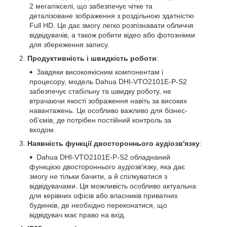
2 мегапікселі, що забезпечує чітке та
деталізоване зображення з роздільною здатністю
Full HD. Це дає змогу легко розпізнавати обличчя
відвідувачів, а також робити відео або фотознімки
для збереження запису.
Продуктивність і швидкість роботи
:
Завдяки високоякісним компонентам і
процесору, модель Dahua DHI-VTO2101E-P-S2
забезпечує стабільну та швидку роботу, не
втрачаючи якості зображення навіть за високих
навантажень. Це особливо важливо для бізнес-
об'ємів, де потрібен постійний контроль за
входом.
Наявність функції двостороннього аудіозв'язку
:
Dahua DHI-VTO2101E-P-S2 обладнаний
функцією двостороннього аудіозв'язку, яка дає
змогу не тільки бачити, а й спілкуватися з
відвідувачами. Ця можливість особливо актуальна
для керівних офісів або власників приватних
будинків, де необхідно переконатися, що
відвідувач має право на вхід.