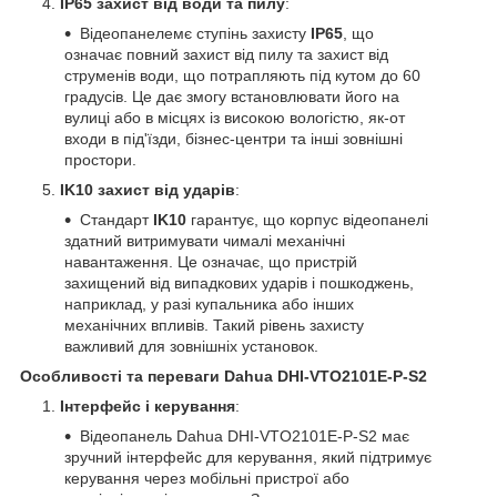
IP65 захист від води та пилу
:
Відеопанелемє ступінь захисту
IP65
, що
означає повний захист від пилу та захист від
струменів води, що потрапляють під кутом до 60
градусів. Це дає змогу встановлювати його на
вулиці або в місцях із високою вологістю, як-от
входи в під'їзди, бізнес-центри та інші зовнішні
простори.
IK10 захист від ударів
:
Стандарт
IK10
гарантує, що корпус відеопанелі
здатний витримувати чималі механічні
навантаження. Це означає, що пристрій
захищений від випадкових ударів і пошкоджень,
наприклад, у разі купальника або інших
механічних впливів. Такий рівень захисту
важливий для зовнішніх установок.
Особливості та переваги Dahua DHI-VTO2101E-P-S2
Інтерфейс і керування
:
Відеопанель Dahua DHI-VTO2101E-P-S2 має
зручний інтерфейс для керування, який підтримує
керування через мобільні пристрої або