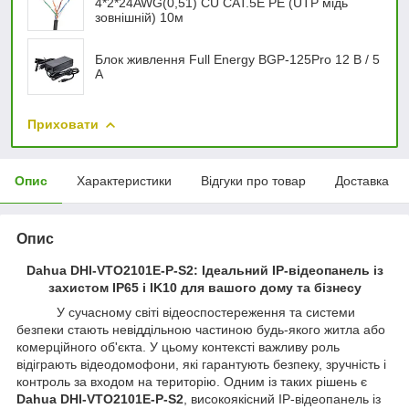
4*2*24AWG(0,51) СU CAT.5E PE (UTP мідь
зовнішній) 10м
Блок живлення Full Energy BGP-125Pro 12 В / 5
А
Приховати
Опис
Характеристики
Відгуки про товар
Доставка
Опис
Dahua DHI-VTO2101E-P-S2: Ідеальний IP-відеопанель із
захистом IP65 і IK10 для вашого дому та бізнесу
У сучасному світі відеоспостереження та системи
безпеки стають невіддільною частиною будь-якого житла або
комерційного об'єкта. У цьому контексті важливу роль
відіграють відеодомофони, які гарантують безпеку, зручність і
контроль за входом на територію. Одним із таких рішень є
Dahua DHI-VTO2101E-P-S2
, високоякісний IP-відеопанель із