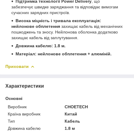
Підтримка технології Power Delivery
, що
забезпечує швидке заряджання та відповідає вимогам
сучасних зарядних пристроїв.
Висока міцність і тривала експлуатація:
нейлонове обплетення
захищає кабель від механічних
пошкоджень та зносу. Нейлонова оболонка додатково
захищає кабель від заплутування.
Довжина кабелю:
1.8 м.
Матеріал:
нейлонове обплетення + алюміній.
Приховати
Характеристики
Основні
Виробник
CHOETECH
Країна виробник
Китай
Тип
Кабель
Довжина кабелю
1.8 м