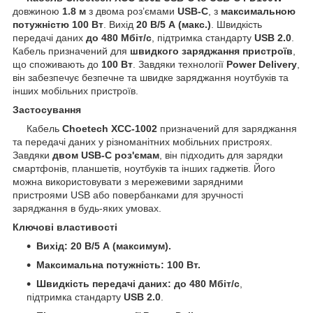
довжиною
1.8 м
з двома роз’ємами
USB-C
, з
максимальною
потужністю 100 Вт
. Вихід
20 В/5 А (макс.)
. Швидкість
передачі даних
до 480 Мбіт/с
, підтримка стандарту
USB 2.0
.
Кабель призначений для
швидкого заряджання пристроїв
,
що споживають до
100 Вт
. Завдяки технології
Power Delivery
,
він забезпечує безпечне та швидке заряджання ноутбуків та
інших мобільних пристроїв.
Застосування
Кабель
Choetech XCC-1002
призначений для заряджання
та передачі даних у різноманітних мобільних пристроях.
Завдяки
двом USB-C роз'ємам
, він підходить для зарядки
смартфонів, планшетів, ноутбуків та інших гаджетів. Його
можна використовувати з мережевими зарядними
пристроями USB або повербанками для зручності
заряджання в будь-яких умовах.
Ключові властивості
Вихід:
20 В/5 А (максимум).
Максимальна потужність:
100 Вт.
Швидкість передачі даних:
до 480 Мбіт/с
,
підтримка стандарту
USB 2.0
.