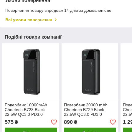
Умови повернення
Повернення товару впродовж 14 днів за домовленістю
Всі умови повернення
Подібні товари компанії
Повербанк 10000mAh
Повербанк 20000 mAh
Пов
Choetech B728 Black
Choetech B729 Black
Choe
22.5W QC3.0 PD3.0
22.5W QC3.0 PD3.0
22.5
575
890
1 2
₴
₴