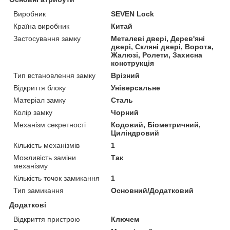
Виробник
SEVEN Lock
Країна виробник
Китай
Застосування замку
Металеві двері, Дерев'яні
двері, Скляні двері, Ворота,
Жалюзі, Ролети, Захисна
конструкція
Тип встановлення замку
Врізний
Відкриття блоку
Універсальне
Матеріал замку
Сталь
Колір замку
Чорний
Механізм секретності
Кодовий, Біометричний,
Циліндровий
Кількість механізмів
1
Можливість заміни
Так
механізму
Кількість точок замикання
1
Тип замикання
Основний/Додатковий
Додаткові
Відкриття пристрою
Ключем