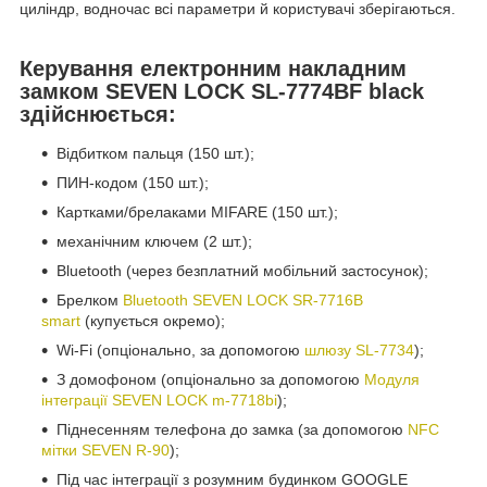
циліндр, водночас всі параметри й користувачі зберігаються.
Керування електронним накладним
замком SEVEN LOCK SL-7774BF black
здійснюється:
Відбитком пальця (150 шт.);
ПИН-кодом (150 шт.);
Картками/брелаками MIFARE (150 шт.);
механічним ключем (2 шт.);
Bluetooth (через безплатний мобільний застосунок);
Брелком
Bluetooth SEVEN LOCK SR-7716B
smart
(купується окремо);
Wi-Fi (опціонально, за допомогою
шлюзу SL-7734
);
З домофоном (опціонально за допомогою
Модуля
інтеграції SEVEN LOCK m-7718bi
);
Піднесенням телефона до замка (за допомогою
NFC
мітки SEVEN R-90
);
Під час інтеграції з розумним будинком GOOGLE