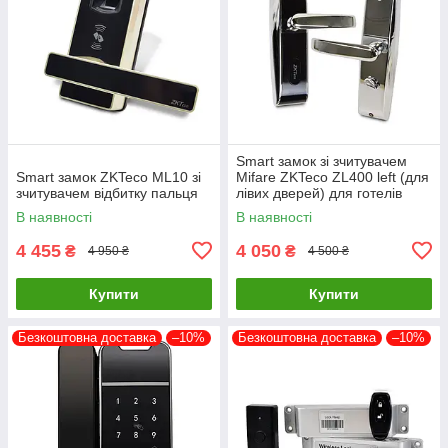
Smart замок зі зчитувачем
Smart замок ZKTeco ML10 зі
Mifare ZKTeco ZL400 left (для
зчитувачем відбитку пальця
лівих дверей) для готелів
В наявності
В наявності
4 455
4 050
₴
₴
4 950 ₴
4 500 ₴
Купити
Купити
Безкоштовна доставка
–10%
Безкоштовна доставка
–10%