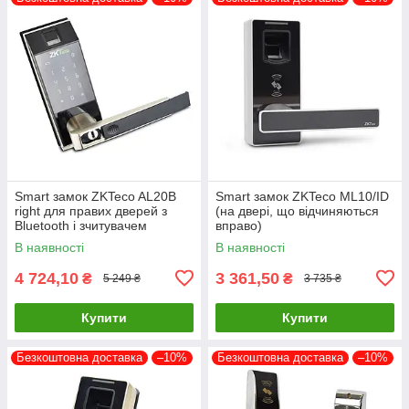
Smart замок ZKTeco AL20B
Smart замок ZKTeco ML10/ID
right для правих дверей з
(на двері, що відчиняються
Bluetooth і зчитувачем
вправо)
відбитку пальця
В наявності
В наявності
4 724,10
3 361,50
₴
₴
5 249 ₴
3 735 ₴
Купити
Купити
Безкоштовна доставка
–10%
Безкоштовна доставка
–10%