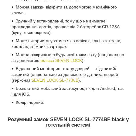
Можна завжди відкрити за допомогою механічного
ключа.
Зручний у встановленні, тому що не вимагає
прокладання дротів, працює від 2 батарейок CR-123А
(купуються окремо).
Може використовуватися як в офісах, так і в готелях,
хостілах, знімних квартирах.
Можна відкривати з будь-якої точки світу (опціонально
за допомогою
шлюза SEVEN LOCK
).
Віддалений моніторинг стану дверей — відкритий/
закритий (опціонально за допомогою датчика дверей
(геркона)
SEVEN LOCK SL-7736B
).
Безплатний мобільний застосунок, як для Android, так
і для iOS.
Колір: чорний.
Розумний замок SEVEN LOCK SL-7774BF black у
готельній системі