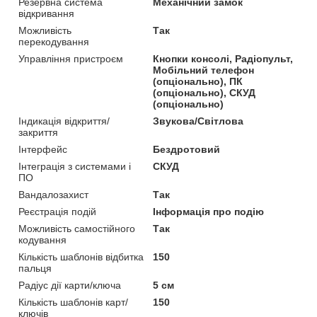
Резервна система
Механічний замок
відкривання
Можливість
Так
перекодування
Управління пристроєм
Кнопки консолі, Радіопульт,
Мобільний телефон
(опціонально), ПК
(опціонально), СКУД
(опціонально)
Індикація відкриття/
Звукова/Світлова
закриття
Інтерфейс
Бездротовий
Інтеграція з системами і
СКУД
ПО
Вандалозахист
Так
Реєстрація подій
Інформація про подію
Можливість самостійного
Так
кодування
Кількість шаблонів відбитка
150
пальця
Радіус дії карти/ключа
5 см
Кількість шаблонів карт/
150
ключів