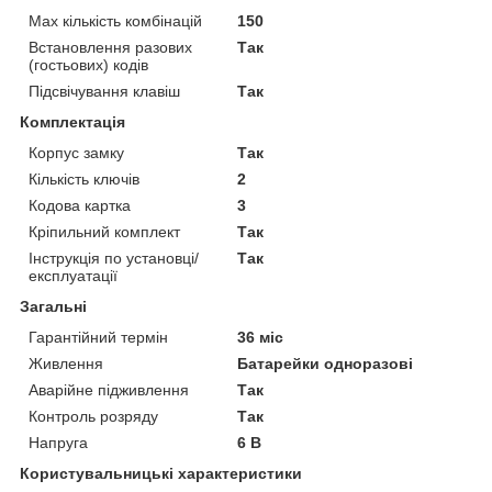
Мах кількість комбінацій
150
Встановлення разових
Так
(гостьових) кодів
Підсвічування клавіш
Так
Комплектація
Корпус замку
Так
Кількість ключів
2
Кодова картка
3
Кріпильний комплект
Так
Інструкція по установці/
Так
експлуатації
Загальні
Гарантійний термін
36 міс
Живлення
Батарейки одноразові
Аварійне підживлення
Так
Контроль розряду
Так
Напруга
6 В
Користувальницькі характеристики