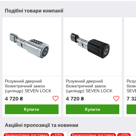
Подібні товари компанії
Розумний дверний
Розумний дверний
Розу
біометричний замок
біометричний замок
біом
(циліндр) SEVEN LOCK
(циліндр) SEVEN LOCK
SEV
SL-7774BF silver (100-150
SL-7774BF black (100-150
blac
4 720
4 720
7 3
₴
₴
мм)
мм)
3585
Купити
Купити
Акційні пропозиції та новинки
Безкоштовна доставка
–10%
Безкоштовна доставка
–10%