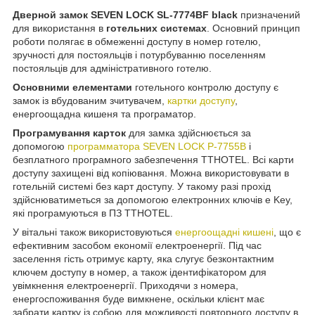
Дверной замок SEVEN LOCK SL-7774BF black
призначений
для використання в
готельних системах
. Основний принцип
роботи полягає в обмеженні доступу в номер готелю,
зручності для постояльців і потурбуванню поселенням
постояльців для адміністративного готелю.
Основними елементами
готельного контролю доступу є
замок із вбудованим зчитувачем,
картки доступу
,
енергоощадна кишеня та програматор.
Програмування карток
для замка здійснюється за
допомогою
программатора SEVEN LOCK P-7755B
і
безплатного програмного забезпечення TTHOTEL. Всі карти
доступу захищені від копіювання. Можна використовувати в
готельній системі без карт доступу. У такому разі прохід
здійснюватиметься за допомогою електронних ключів e Key,
які програмуються в ПЗ TTHOTEL.
У вітальні також використовуються
енергоощадні кишені
, що є
ефективним засобом економії електроенергії. Під час
заселення гість отримує карту, яка слугує безконтактним
ключем доступу в номер, а також ідентифікатором для
увімкнення електроенергії. Приходячи з номера,
енергоспоживання буде вимкнене, оскільки клієнт має
забрати картку із собою для можливості повторного доступу в