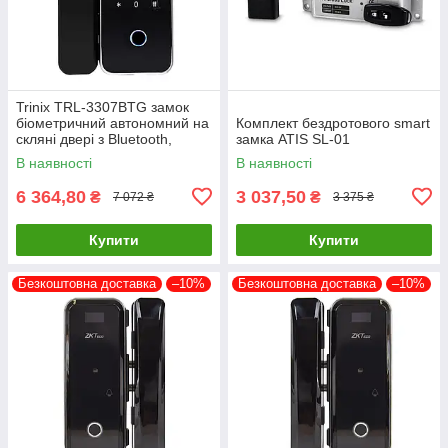
Trinix TRL-3307BTG замок
біометричний автономний на
Комплект бездротового smart
скляні двері з Bluetooth,
замка ATIS SL-01
зчитувачем відбитків пальців і
В наявності
В наявності
карт Mifare
6 364,80
3 037,50
₴
₴
7 072 ₴
3 375 ₴
Купити
Купити
Безкоштовна доставка
–10%
Безкоштовна доставка
–10%