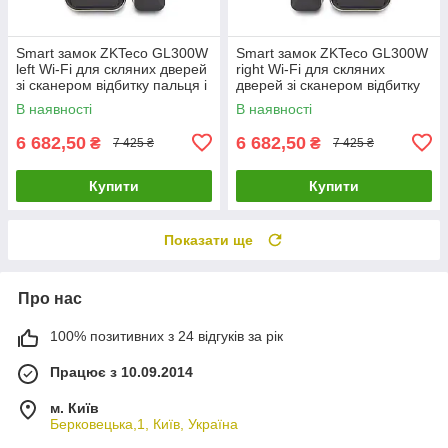
Smart замок ZKTeco GL300W
Smart замок ZKTeco GL300W
left Wi-Fi для скляних дверей
right Wi-Fi для скляних
зі сканером відбитку пальця і
дверей зі сканером відбитку
зчитувачем Mifare
пальця і зчитувачем Mifare
В наявності
В наявності
6 682,50
6 682,50
₴
₴
7 425 ₴
7 425 ₴
Купити
Купити
Показати ще
Про нас
100% позитивних з 24 відгуків за рік
Працює з 10.09.2014
м. Київ
Берковецька,1, Київ, Україна