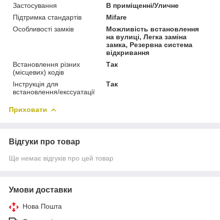
Застосування
В приміщенні/Уличне
Підтримка стандартів
Mifare
Особливості замків
Можливість встановлення
на вулиці, Легка заміна
замка, Резервна система
відкривання
Встановлення різних
Так
(місцевих) кодів
Інструкція для
Так
встановлення/екссуатації
Приховати
Відгуки про товар
Ще немає відгуків про цей товар
Умови доставки
Нова Пошта