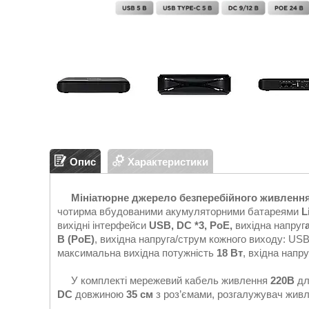
Опис
Характеристики
Мініатюрне джерело безперебійного живленн
чотирма вбудованими акумуляторними батареями
L
вихідні інтерфейси
USB, DC *3, PoE,
вихідна напруг
В (PoE)
, вихідна напруга/струм кожного виходу: USB:
максимальна вихідна потужність
18 Вт
, вхідна напру
У комплекті мережевий кабель живлення
220В
дл
DC
довжиною
35 см
з роз’ємами, розгалужувач жив