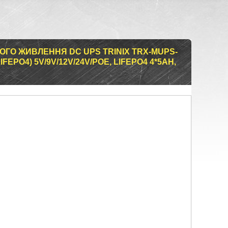
ГО ЖИВЛЕННЯ DC UPS TRINIX TRX-MUPS-
IFEPO4) 5V/9V/12V/24V/POE, LIFEPO4 4*5AH,