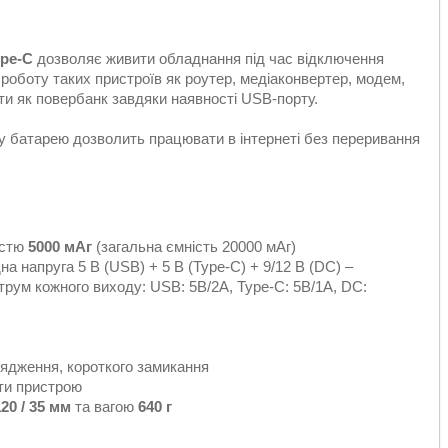
ype-C
дозволяє живити обладнання під час відключення
 роботу таких пристроїв як роутер, медіаконвертер, модем,
и як повербанк завдяки наявності USB-порту.
батарею дозволить працювати в інтернеті без переривання
істю
5000 мАг
(загальна ємність 20000 мАг)
на напруга 5 В (USB) + 5 В (Type-C) + 9/12 В (DC) –
струм кожного виходу: USB: 5В/2А, Type-C: 5В/1А, DC:
ядження, короткого замикання
оти пристрою
120 / 35 мм
та вагою
640 г