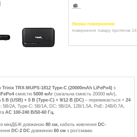
повернення товару протягом 14
я
Trinix TRX-MUPS-1812 Type-C (20000mAh LiFePo4)
з
iFePo4
ємністю
5000 мАг
(загальна ємність 20000 мАг),
а 5 В (USB) + 5 В (Type-C) + 9/12 В (DC)
– перемикається +
24
 5В/2А, Type-C: 5В/1А, DC: 9В/2А, 12В/1.5А, PoE: 24В/0.7А,
га
AC 100-240 В/50-60 Гц.
я мініДБЖ довжиною
80 см,
кабель живлення
DC-
лення
DC-2 DC
довжиною
60 см
з роз’ємами.