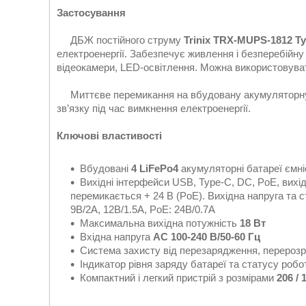
Застосування
ДБЖ постійного струму
Trinix TRX-MUPS-1812 T
електроенергії. Забезпечує живлення і безперебійну
відеокамери, LED-освітлення. Можна використовуват
Миттєве перемикання на вбудовану акумуляторну 
зв’язку під час вимкнення електроенергії.
Ключові властивості
Вбудовані
4 LiFePo4
акумуляторні батареї ємн
Вихідні інтерфейси USB, Type-C, DC, PoE, вихід
перемикається + 24 В (PoE). Вихідна напруга та 
9В/2А, 12В/1.5А, PoE: 24В/0.7А
Максимальна вихідна потужність
18 Вт
Вхідна напруга
AC 100-240 В/50-60 Гц
Система захисту від перезарядження, перерозр
Індикатор рівня заряду батареї та статусу роб
Компактний і легкий пристрій з розмірами
206 / 