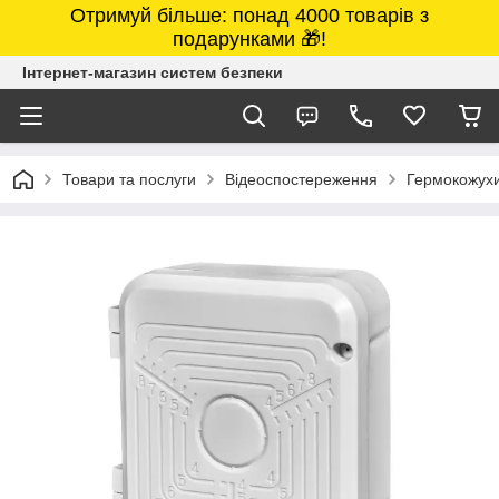
Отримуй більше: понад 4000 товарів з
подарунками 🎁!
Інтернет-магазин систем безпеки
Товари та послуги
Відеоспостереження
Гермокожухи