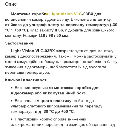
Опис
Монтажна коробк
а Light Vision VLC
-03BX
для
встановлення камер відеонагляду. Виконана з
пластику,
стійкого до ультрафіолету та перепаду температур (-30
°C ~ +50 °C)
, клас захисту
IP66
, підходить для зовнішнього
монтажу. Розміри
118 / 98 / 50 мм
.
Застосування
Light Vision VLC-03BX
використовується для монтажу
камер відеоспостереження. Також її можна застосовувати у
якості комутаційного боксу для розміщення кабелів та блоку
живлення відеокамери, щоб захистити їх від вологи та
перепадів температури.
Ключові властивості
Використовується як
монтажна коробка для
відеокамер
або як
комутаційний бокс
.
Виконана з
міцного пластику
, стійкого до
ультрафіолетового випромінювання та перепаду
температур:
від -30 °C до +50 °C
.
Пластиковий корпус сприяє зниженню
електромагнітних перешкод та захищає обладнання від