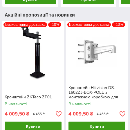
Акційні пропозиції та новинки
Безкоштовна доставка
–10%
Безкоштовна доставка
–10%
Кронштейн Hikvision DS-
1602ZJ-ВОХ-POLE з
Кронштейн ZKTeco ZP01
монтажною коробкою для
встановлення на стовп Speed
В наявності
В наявності
Dome камер
4 009,50
4 009,50
₴
₴
4 455 ₴
4 455 ₴
Купити
Купити