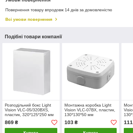
Повернення товару впродовж 14 днів за домовленістю
Всі умови повернення
Подібні товари компанії
Розподільний бокс Light
Монтажна коробка Light
Монт
Vision VLC-05/320BXS,
Vision VLC-07BX, пластик,
Visi
пластик, 320*125*250 мм
130*130*50 мм
130*
869
103
111
₴
₴
Купити
Купити