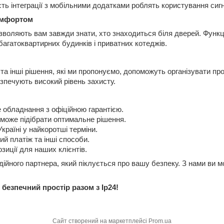
сть інтеграції з мобільними додатками роблять користування сигн
омфортом
озволяють вам завжди знати, хто знаходиться біля дверей. Функц
багатоквартирних будинків і приватних котеджів.
 та інші рішення, які ми пропонуємо, допоможуть організувати п
зпечують високий рівень захисту.
 обладнання з офіційною гарантією.
може підібрати оптимальне рішення.
країні у найкоротші терміни.
й платіж та інші способи.
озиції для наших клієнтів.
йного партнера, який піклується про вашу безпеку. З нами ви мо
безпечний простір разом з Ip24!
Сайт створений на маркетплейсі
Prom.ua