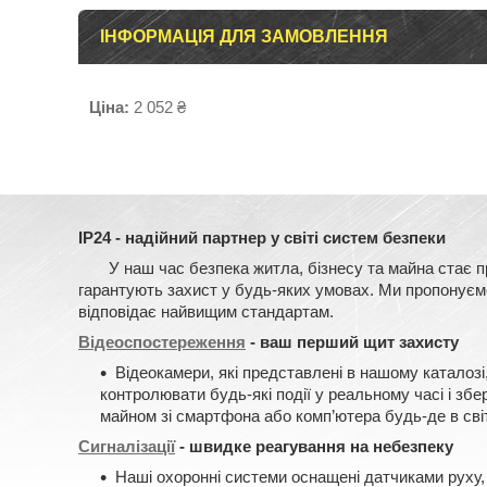
ІНФОРМАЦІЯ ДЛЯ ЗАМОВЛЕННЯ
Ціна:
2 052 ₴
IP24 - надійний партнер у світі систем безпеки
У наш час безпека житла, бізнесу та майна стає прі
гарантують захист у будь-яких умовах. Ми пропонуємо 
відповідає найвищим стандартам.
Відеоспостереження
- ваш перший щит захисту
Відеокамери, які представлені в нашому каталозі
контролювати будь-які події у реальному часі і зб
майном зі смартфона або комп’ютера будь-де в світ
Сигналізації
- швидке реагування на небезпеку
Наші охоронні системи оснащені датчиками руху, 