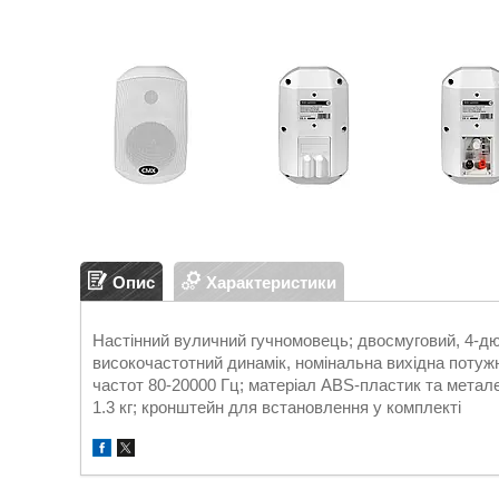
Опис
Характеристики
Настінний вуличний гучномовець; двосмуговий, 4-д
високочастотний динамік, номінальна вихідна потужніс
частот 80-20000 Гц; матеріал ABS-пластик та металев
1.3 кг; кронштейн для встановлення у комплекті