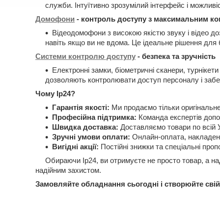
служби. Інтуїтивно зрозумілий інтерфейс і можливі
Домофони
- контроль доступу з максимальним к
Відеодомофони з високою якістю звуку і відео д
навіть якщо ви не вдома. Це ідеальне рішення для 
Системи контролю доступу
- безпека та зручність
Електронні замки, біометричні сканери, турнікети
дозволяють контролювати доступ персоналу і забе
Чому Ip24?
Гарантія якості:
Ми продаємо тільки оригінальне
Професійна підтримка:
Команда експертів допо
Швидка доставка:
Доставляємо товари по всій У
Зручні умови оплати:
Онлайн-оплата, накладени
Вигідні акції:
Постійні знижки та спеціальні проп
Обираючи Ip24, ви отримуєте не просто товар, а наді
надійним захистом.
Замовляйте обладнання сьогодні і створюйте свій 