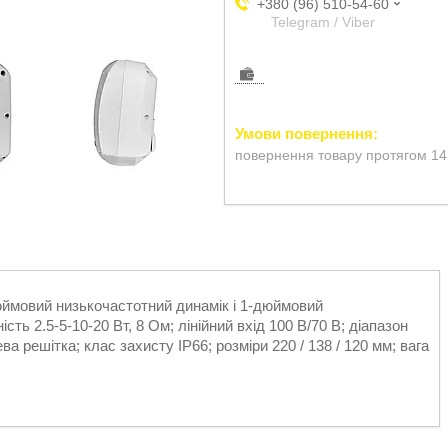
+380 (96) 510-54-60
Telegram / Viber
повернення товару протягом 14
юймовий низькочастотний динамік і 1-дюймовий
ть 2.5-5-10-20 Вт, 8 Ом; лінійний вхід 100 В/70 В; діапазон
а решітка; клас захисту IP66; розміри 220 / 138 / 120 мм; вага