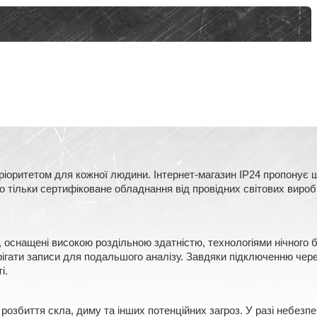
оритетом для кожної людини. Інтернет-магазин IP24 пропонує ш
тільки сертифіковане обладнання від провідних світових виробни
, оснащені високою роздільною здатністю, технологіями нічного
ерігати записи для подальшого аналізу. Завдяки підключенню чере
і.
розбиття скла, диму та інших потенційних загроз. У разі небезп