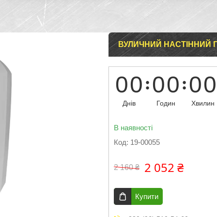
ВУЛИЧНИЙ НАСТІННИЙ Г
0
0
0
0
0
0
Днів
Годин
Хвилин
В наявності
Код:
19-00055
2 052 ₴
2 160 ₴
Купити