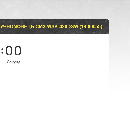
УЧНОМОВЕЦЬ CMX WSK-420DSW (19-00055)
0
0
Секунд