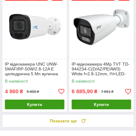
IP відеокамера UNC UNW-
IP-відеокамера 4Mp TVT TD-
5MAFIRP-50W/2.8-12A E
9442S4-C(D/AZ/PE/AW3)
циліндрична 5 Мп вулична
White f=2.8-12mm, ІЧ+LED-
для відеоспостереження з
підсвічування, з мікрофоном
В наявності
В наявності
моторизованим об'єктивом
4 860
6 885,90
₴
₴
5 400 ₴
7 651 ₴
Купити
Купити
Показати ще