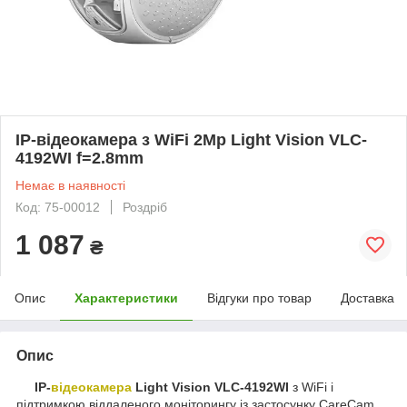
IP-відеокамера з WiFi 2Mp Light Vision VLC-
4192WI f=2.8mm
Немає в наявності
Код: 75-00012
Роздріб
1 087
₴
Опис
Характеристики
Відгуки про товар
Доставка
Опис
IP-
відеокамера
Light Vision VLC-4192WI
з WiFi і
підтримкою віддаленого моніторингу із застосунку CareCam