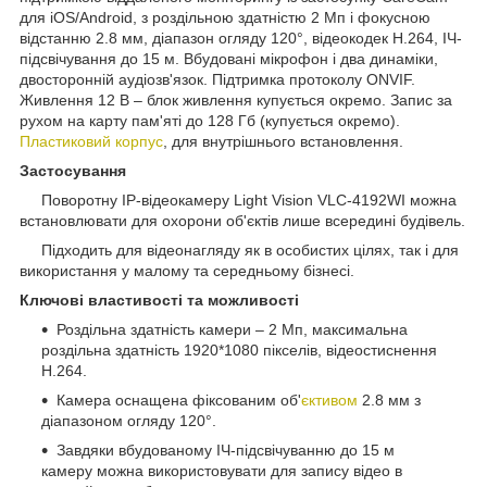
для iOS/Android, з роздільною здатністю 2 Мп і фокусною
відстанню 2.8 мм, діапазон огляду 120°, відеокодек H.264, ІЧ-
підсвічування до 15 м. Вбудовані мікрофон і два динаміки,
двосторонній аудіозв'язок. Підтримка протоколу ONVIF.
Живлення 12 В – блок живлення купується окремо. Запис за
рухом на карту пам'яті до 128 Гб (купується окремо).
Пластиковий корпус
, для внутрішнього встановлення.
Застосування
Поворотну IP-відеокамеру Light Vision VLC-4192WI можна
встановлювати для охорони об'єктів лише всередині будівель.
Підходить для відеонагляду як в особистих цілях, так і для
використання у малому та середньому бізнесі.
Ключові властивості та можливості
Роздільна здатність камери – 2 Мп, максимальна
роздільна здатність 1920*1080 пікселів, відеостиснення
H.264.
Камера оснащена фіксованим об'
єктивом
2.8 мм з
діапазоном огляду 120°.
Завдяки вбудованому ІЧ-підсвічуванню до 15 м
камеру можна використовувати для запису відео в