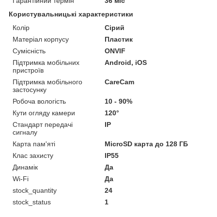
Гарантійний термін
36 міс
Користувальницькі характеристики
Колір
Сірий
Матеріал корпусу
Пластик
Сумісність
ONVIF
Підтримка мобільних
Android, iOS
пристроїв
Підтримка мобільного
CareCam
застосунку
Робоча вологість
10 - 90%
Кути огляду камери
120°
Стандарт передачі
IP
сигналу
Карта пам'яті
MicroSD карта до 128 ГБ
Клас захисту
IP55
Динамік
Да
Wi-Fi
Да
stock_quantity
24
stock_status
1