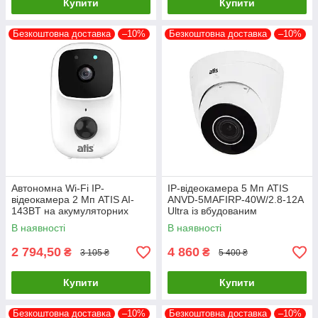
Купити
Купити
Безкоштовна доставка
–10%
Безкоштовна доставка
–10%
Автономна Wi-Fi IP-
IP-відеокамера 5 Мп ATIS
відеокамера 2 Мп ATIS AI-
ANVD-5MAFIRP-40W/2.8-12A
143BT на акумуляторних
Ultra із вбудованим
батареях з підтримкою Tuya
мікрофоном для системи
В наявності
В наявності
Smart
2 794,50
4 860
₴
₴
3 105 ₴
5 400 ₴
Купити
Купити
Безкоштовна доставка
–10%
Безкоштовна доставка
–10%