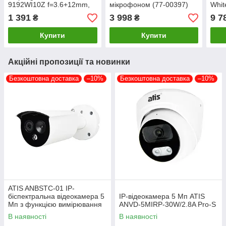
9192WI10Z f=3.6+12mm,
мікрофоном (77-00397)
Whit
ІЧ+LED-підсвічування, з
підс
1 391
3 998
9 7
₴
₴
мікрофоном (75-00014)
мік
Купити
Купити
Акційні пропозиції та новинки
Безкоштовна доставка
–10%
Безкоштовна доставка
–10%
ATIS ANBSTC-01 IP-
біспектральна відеокамера 5
IP-відеокамера 5 Мп ATIS
Мп з функцією вимірювання
ANVD-5MIRP-30W/2.8A Pro-S
температури тіла
В наявності
В наявності