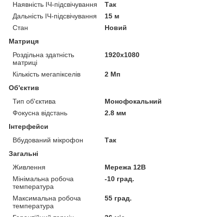
Наявність ІЧ-підсвічування
Так
Дальність ІЧ-підсвічування
15 м
Стан
Новий
Матриця
Роздільна здатність
1920x1080
матриці
Кількість мегапікселів
2 Мп
Об'єктив
Тип об'єктива
Монофокальний
Фокусна відстань
2.8 мм
Інтерфейси
Вбудований мікрофон
Так
Загальні
Живлення
Мережа 12В
Мінімальна робоча
-10 град.
температура
Максимальна робоча
55 град.
температура