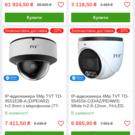
61 924,50
3 118,50
₴
₴
68 805 ₴
3 465 ₴
Купити
Купити
Безкоштовна доставка
–10%
Безкоштовна доставка
–10%
IP-відеокамера 5Mp TVT TD-
IP-відеокамера 4Mp TVT TD-
9551E3B-A (D/PE/AR2)
9545S4-C(D/AZ/PE/AW3)
f=2.8mm з мікрофоном (77-
White f=2.8-12mm, ІЧ+LED-
00341)
підсвічування, з мікрофоном
В наявності
В наявності
(77-00372)
7 411,50
6 885,90
₴
₴
8 235 ₴
7 651 ₴