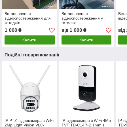
Встановлення
Встановлення
Вста
відеоспостереження для
відеоспостереження у
віде
котеджів
готелях
1 000
1 000
₴
від
₴
від
Купити
Купити
Подібні товари компанії
IP PTZ-відеокамера з WiFi
IP-відеокамера з WiFi 4Mp
IP-в
2Mp Light Vision VLC-
TVT TD-C14 f=2.1mm з
TD-