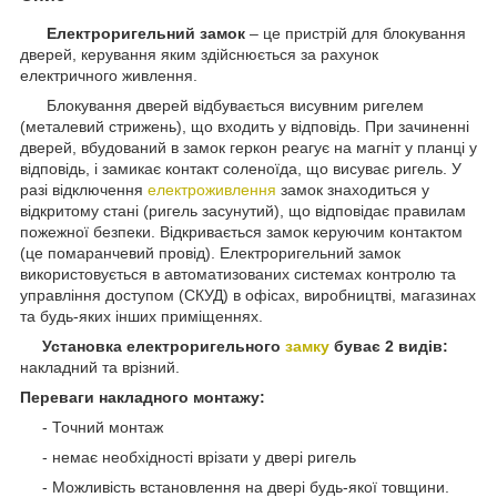
Електроригельний замок
– це пристрій для блокування
дверей, керування яким здійснюється за рахунок
електричного живлення.
Блокування дверей відбувається висувним ригелем
(металевий стрижень), що входить у відповідь. При зачиненні
дверей, вбудований в замок геркон реагує на магніт у планці у
відповідь, і замикає контакт соленоїда, що висуває ригель. У
разі відключення
електроживлення
замок знаходиться у
відкритому стані (ригель засунутий), що відповідає правилам
пожежної безпеки. Відкривається замок керуючим контактом
(це помаранчевий провід). Електроригельний замок
використовується в автоматизованих системах контролю та
управління доступом (СКУД) в офісах, виробництві, магазинах
та будь-яких інших приміщеннях.
Установка електроригельного
замку
буває 2 видів:
накладний та врізний.
Переваги накладного монтажу:
- Точний монтаж
- немає необхідності врізати у двері ригель
- Можливість встановлення на двері будь-якої товщини.