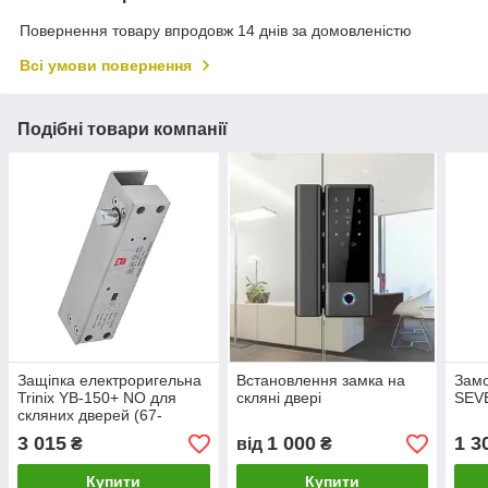
Повернення товару впродовж 14 днів за домовленістю
Всі умови повернення
Подібні товари компанії
Защіпка електроригельна
Встановлення замка на
Замо
Trinix YB-150+ NO для
скляні двері
SEV
скляних дверей (67-
00014)
3 015
1 000
1 3
₴
від
₴
Купити
Купити