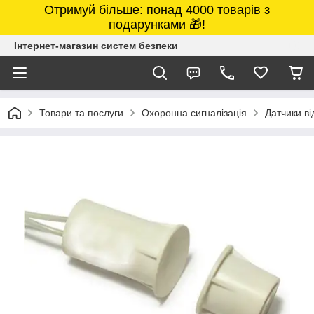
Отримуй більше: понад 4000 товарів з
подарунками 🎁!
Інтернет-магазин систем безпеки
Товари та послуги
Охоронна сигналізація
Датчики ві