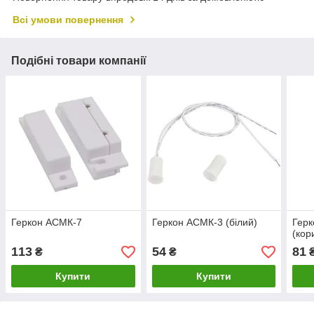
Всі умови повернення
Подібні товари компанії
Геркон АСМК-7
Геркон АСМК-3 (білий)
Гер
(кор
113
54
81
₴
₴
Купити
Купити